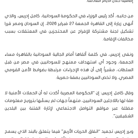
إضافية خلال الأيام القادمة.
من جانبه، أكد رئيس الوزراء في الحكومة السودانية، كامل إدريس، والذي
أنهى زيارة إلى القاهرة الجمعة 27 فبراير 2026، إن السودان ومصر قررا
تشكيل لجنة مشتركة للإفراج عن المحتجزين في المعتقلات بسبب
مخالفات الإقامة.
ونفى إدريس، في كلمة ألقاها أمام الجالية السودانية بالقاهرة مساء
الجمعة، وجود أي استهداف ممنهج للسودانيين في مصر من قبل
السلطات، مشيراً إلى أن هذه الإجراءات مرتبطة بضوابط الأمن القومي
المصري، ولا تخص السودانيين بصفة حصرية.
وقال كامل إدريس: إن “الحكومة المصرية أكدت له أن الحملات الأمنية لا
صلة لها باللاجئين السودانيين، متهماً جهات لم يسمّها بترويج معلومات
مضللة عبر مواقع التواصل الاجتماعي لإثارة الفتنة بين البلدين
الشقيقين”.
وبرر إدريس تجميد “اتفاق الحريات الأربع” فيما يتعلق بالبند الذي يسمح