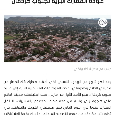
عودة المعارك البرية لجنوب كردفان
جانب من مدينة كادوقلي
بعد نحو شهر من الهدوء النسبي الذي أعقب معارك فك الحصار عن
مدينتي الدلنج وكادوقلي، عادت المواجهات العسكرية البرية إلى ولاية
جنوب كردفان، فجر الأحد الأول من مارس، حيث استيقظت مدينة الدلنج
على هجوم بري واسع من عدة محاور، مدعوم بالمسيرات، لتنتقل
المعارك جنوبا في اليوم التالي نحو منطقتي الكويك والتقاطع، في
تطور يثير مخاوف من عودة التصعيد الميداني واتساع رقعة الاشتباكات