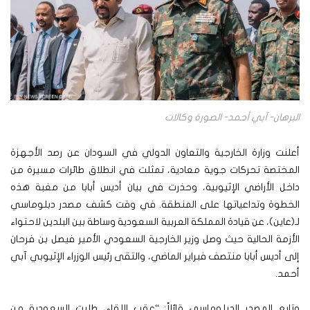
البرهان- آبي أحمد- الصورة وكالات
أعلنت وزارة الخارجية والتعاون الدولي في السودان عن رصد الأجهزة
المختصة تحركات جوية معادية، تمثلت في انطلاق طائرات مسيرة من
داخل الأراضي الإثيوبية، وحذرت في بيان أديس أبابا من مغبة هذه
الخطوة وتداعياتها على المنطقة. في وقت كشف مصدر دبلوماسي
لـ(عاين)، عن قيادة المملكة العربية السعودية وساطة بين البلدين لاحتواء
الأزمة الحالية حيث وصل وزير الخارجية السعودي الأمير فيصل بن فرحان
إلى أديس أبابا منتصف فبراير الماضي، والتقى رئيس الوزراء الإثيوبي آبي
أحمد.
وتابع المصدر الدبلوماسي قائلاً: “عقب اللقاء، طلبت السعودية من