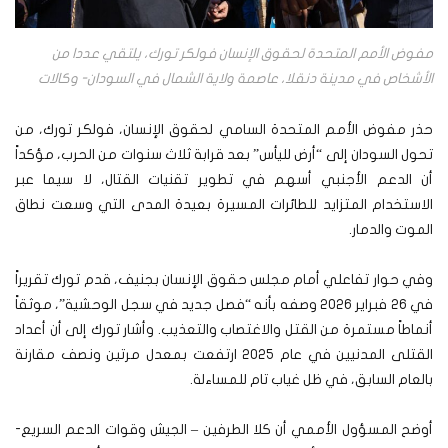
مفوض الأمم المتحدة لحقوق الإنسان فولكر تورك، يلتقي عددا من
الأشخاص في مدينة دنقلا، عاصمة ولاية الشمال في السودان- وكالات
حذر مفوض الأمم المتحدة السامي لحقوق الإنسان، فولكر تورك، من
تحول السودان إلى “أرض لليأس” بعد قرابة ثلاث سنوات من الحرب، مؤكداً
أن الدعم الأجنبي أسهم في تطوير تقنيات القتال، لا سيما عبر
الاستخدام المتزايد للطائرات المسيرة بعيدة المدى التي وسعت نطاق
الموت والدمار.
وفي حوار تفاعلي أمام مجلس حقوق الإنسان بجنيف، قدم تورك تقريراً
في 26 فبراير 2026 وصفه بأنه “فصل جديد في سجل الوحشية”، موثقاً
أنماطاً مستمرة من القتل والاغتصاب والتعذيب. وأشار تورك إلى أن أعداد
القتلى المدنيين في عام 2025 ارتفعت بمعدل مرتين ونصف مقارنة
بالعام السابق، في ظل غياب تام للمساءلة.
أوضح المسؤول الأممي أن كلا الطرفين – الجيش وقوات الدعم السريع-