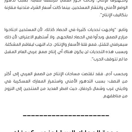
وتجهيزها للإنتاج، وكانت أجور العمال مرتفعة للغاية؛ بسبب تدهور
الوضع الأمني وانتشار المسلحين، بينما كانت أسعار الشراء متدنية مقارنة
بتكاليف الإنتاج”.
وتابع: “واجهت تحديات كثيرة في الحصاد كذلك، لأن المسلحين اجتاحوا
مزارع الصمغ، وبدأوا في الحصاد لصالحهم، ولا أستطيع الاعتراض؛ لأن ذلك
سيعرضني للقتل، فمع قلة الأسعار والإنتاج، جاء النهب ليفاقم المشكلة.
وبسبب هذه التحديات لن يكون هناك أي إنتاج صمغ عربي العام المقبل
ما لم تتوقف الحرب”.
وبحسب آدم، فقد تقلصت مساحات الإنتاج من الصمغ العربي إلى أكثر
من النصف؛ بسبب التدهور الأمني واستمرار المعارك العسكرية في
ولايتي غرب وشمال كردفان، حيث اضطر العديد من المنتجين إلى النزوح
من مناطقهم.
_____________________