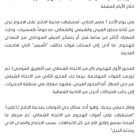
خلال الأيام المقبلة.
في يوم الأحد 1 مارس الجاري، استيقظت مدينة الدلنج على هجوم بري
من ثلاثة محاور الغربي والشرقي والشمالي، مدعوماً بالمسيرات، ودارت
المعارك لأكثر من ساعة قبل أن يتمكن الجيش السوداني من التصدي
للهجوم، ما أدى إلى انسحاب قوات تحالف “تأسيس” التي هاجمت
المدينة.
المحور الأول للهجوم كان من الاتجاه الشمالي عبر (الطريق القومي)، ثم
توزعت القوات المهاجمة، بينما جاء المحور الثاني من الاتجاه الشرقي
عبر حي المطار، أما المحور الغربي، فشهد معارك في منطقة الحجيرات،
إلى جانب اشتباكات أخرى من الناحية الشمالية
وقال حنفي برجيلا، وهو أحد سكان حي التومات بمدينة الدلنج لـ(عاين):
“استيقظت على أصوات الهجوم من الاتجاه الشمالي، ثم سرعان ما
أصبحنا نسمع إطلاق النار من كل الاتجاهات، بسبب الارتجاج والصدى الذي
يحدثه الجبل”.