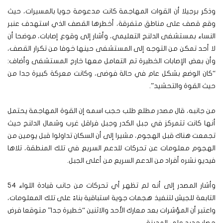
وذكر برجيلا أن القوات المهاجمة كانت مدعومة جويا بالمسيرات، حيث
وقع قصف على مناطق متفرقة، أخطرها القصف الذي استهدف عنبر
النساء بمستشفى الدلنج التعليمي، وأشار إلى وقوع إصابات، موضحا أن
لا أحد تمكن من التوجه إلى المستشفى حينها خوفا من تكرار القصف،
وأن بعض الإصابات الخطيرة تم التعامل معها خارج المستشفى وأضاف:
“كان الوضع بشكل عام في حالة فوضى، وكانت معركة كبيرة جدا من
حيث القوة والتحشيد”.
من جانبه، قال مصدر مطلع طلب حجب اسمه إن القوة المهاجمة يحتمل
أنها كانت تتمركز في جبل الكدر وجبل فراقل غرب وشمال الدلنج حيث
تجمعت هناك قبل الهجوم، مشيرا إلى أن السكان تداولوا قبل يومين من
الهجوم معلومات عن تحركات للدعم السريع في تلك المنطقة، تلاها
فيديو نشره أفراد من الدعم السريع من أعلى الجبل.
وأشار المصدر إلى أنه لم تظهر أي تحركات من جانب قيادة اللواء 54
التابعة للجيش لتنفيذ هجمات جوية استباقية بناءً على تلك المعلومات،
واعتبر أن المؤشرات بعد معارك الأحد والاثنين “خطيرة جدا” متوقعا فرض
حصار جديد على المدينة.