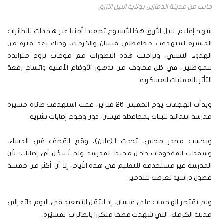
جانب من مدينة الدمازين بولاية النيل الازرق
شهد إقليم النيل الأزرق هذا الأسبوع تصعيدا أمنيا عبر هجمات بالطائرات
المسيرة استهدفت محافظتي قيسان والكرمك، وذلك بعد فترة من
الهدوء النسبي، وتزامنت هذه التطورات مع موجات نزوح متزايدة
للمواطنين، في ظل مخاوف من تدهور الأوضاع الأمنية واتساع رقعة
التأثر بالعمليات العسكرية.
وبدأت الهجمات يوم الخميس 26 فبراير، عقب استهدفت طائرة مسيرة
مدرسة ابتدائية للبنات بمحافظة قيسان، دون وقوع إصابات بشرية.
وبحسب مصدر محلي، تحدث لـ(عاين)، وقع القصف في المساء،
وسقطت المقذوفات داخل محيط المدرسة. ولم تُسجَّل أي إصابات؛ لأن
المدرسة غير مستخدمة للتعليم في هذه الأيام، إلا أن أكثر من خمسة
فصول دراسية تعرضت للتدمير.
ولم تقتصر الهجمات على قيسان، إذ انتقل التصعيد في اليوم ذاته إلى
مدينة الكرمك، التي شهدت قصفا متكررا بالطائرات المسيّرة.