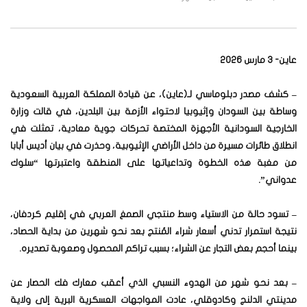
عاين- 3 مارس 2026
– كشف مصدر دبلوماسي لـ(عاين)، عن قيادة المملكة العربية السعودية
وساطة بين السودان وإثيوبيا لاحتواء الأزمة بين البلدين، في قالت وزارة
الخارجية السودانية الأجهزة المختصة تحركات جوية معادية، تمثلت في
انطلاق طائرات مسيرة من داخل الأراضي الإثيوبية، وحذرت في بيان أديس أبابا
من مغبة هذه الخطوة وتداعياتها على المنطقة واعتبرتها “سلوك
عدواني”.
– تسود حالة من الاستياء وسط منتجي الصمغ العربي في إقليم كردفان،
نتيجة استمرار تدني أسعار شراء المُنتج بعد نحو شهرين من بداية الحصاد،
بينما أحجم بعض التجار عن الشراء؛ بسبب تراكم المحصول وصعوبة تصديره.
– بعد نحو شهر من الهدوء النسبي الذي أعقب معارك فك الحصار عن
مدينتي الدلنج وكادوقلي، عادت المواجهات العسكرية البرية إلى ولاية