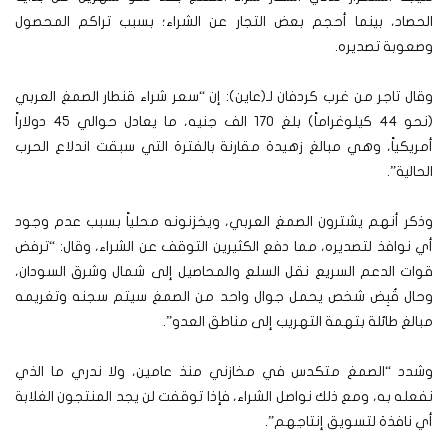
الحصاد، بينما أحجم بعض التجار عن الشراء؛ بسبب تراكم المحصول
وصعوبة تصديره.
وقال تاجر من غرب كردفان لـ(عاين): إن “سعر شراء قنطار الصمغ العربي
(نحو 44 كيلوغراماً) بلغ 170 الف جنيه، ما يعادل حوالي 45 دولاراً
أمريكياً، وهي مبالغ زهيدة مقارنة بالفترة التي سبقت اندلاع الحرب
الحالية”.
وذكر أنهم يشترون الصمغ العربي، ويخزنونه محلياً بسبب عدم وجود
أي نوافذ لتصديره، مما دفع الكثيرين التوقف عن الشراء، وقال: “ترفض
قوات الدعم السريع نقل السلع والمحاصيل إلى شمال وشرق السودان،
وحال قُبِض شخص يحمل جوال واحد من الصمغ سيتم سجنه وتغريمه
مبالغ طائلة بتهمة التهريب إلى مناطق العدو”.
وشدد “الصمغ متكدس في مخازني منذ عامين، ولا ندري ما الذي
نفعله به، ومع ذلك نواصل الشراء، فإذا توقفت لن يجد المنتجون الغلابة
أي نافذة لتسويق إنتاجهم”.