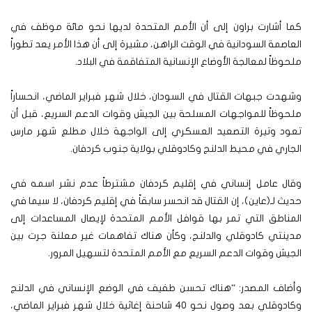
كما أشارت براون إلى أن الأمم المتحدة لديها نحو مائة موظف في
العاصمة السودانية في الوقت الراهن، مشيرة إلى أن هذا الأمر يعد تطوراً
ملحوظاً لمعالجة الأوضاع الإنسانية المتفاقمة في البلاد.
وشهدت جبهات القتال في السودان، خلال شهر فبراير الماضي، انحساراً
ملحوظاً للمواجهات المسلحة بين الجيش وقوات الدعم السريع، قبل أن
تعود وتيرة التصعيد العسكري إلى الواجهة خلال مطلع شهر مارس
الجاري في محيط الدلنج وكادوقلي بولاية جنوب كردفان.
وقال عامل إنساني في إقليم كردفان مشترطاً عدم نشر اسمه في
حديث لـ(عاين)، إن القتال قد انحسر سابقاً في إقليم كردفان، لا سيما في
المناطق التي تمر بها قوافل الأمم المتحدة لإيصال المساعدات إلى
مدينتي كادوقلي والدلنج، وكأن هناك تفاهمات غير معلنة جرت بين
الجيش وقوات الدعم السريع مع الأمم المتحدة لتسهيل المرور.
وأضاف المصدر: “هناك تحسن طفيف في الوضع الإنساني في الدلنج
وكادوقلي بعد وصول نحو 40 شاحنة إغاثية خلال شهر فبراير الماضي،