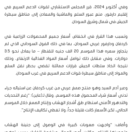
وفي أكتوبر 2024، قرر المجلس الاستشاري لقوات الدعم السريع في
إقليم دارفور، منع عبور السلع والماشية والمعادن إلى مناطق سيطرة
الجيش في شمال وشرق السودان.
وتسبب هذا القرار في انخفاض أسعار جميع المحصولات الزراعية في
كردفان ودارفور غربي السودان، بما في ذلك الفول السوداني الذي لم
يتجاوز سعره هذا الموسم 20 الف جنيه للقنطار – ما يعادل نحو 3.5
دولارات. وفي مقابل ذلك تواصل أسعار المواد الغذائية الارتفاع، وذلك
نتيجة اتخاذ سلطات الجيش قرارات مماثلة تقضي بحظر نقل السلع
والمواد إلى مناطق سيطرة قوات الدعم السريع في غرب السودان.
وعبر آدم السيد وهو منتج صمغ عربي من غرب كردفان عن استيائه جراء
تدني أسعار شراء المحصول هذه الموسم، وقال لـ(عاين): “رغم التحديات
والتدهور الأمني استطاع طق أشجار الهشاب وإنتاج الصمغ خلال الموسم
الحالي، لكن الأسعار كانت قليلة جداً، ولا تغطي تكاليف الإنتاج”.
وأضاف: “واجهت صعوبات كبيرة في الوصول إلى جنينة الهشاب