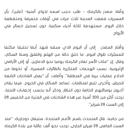
وأفاد مصدر بالكرمك – طلب حجب اسمه لدواع أمنية- (عاين)، بأن
المسيرات قصفت المدينة ثلاث مرات في أوقات متفرقة ومتقطعة
خلال اليوم، مستهدفة ثلاثة أحياء سكنية، دون تسجيل خسائر في
الأرواح.
وأشار المصدر، إلى أن اليوم الذي سبقه شهد أيضا تحليقا مكثفا
للمسيّرات طوال اليوم، ما خلق حالة من الهلع والقلق وسط السكان،
وقال: إن “مئات الأسر تغادر الكرمك يوميا نحو الدمازين، أو إلى الأراضي
الإثيوبية، بسبب الهجمات المتكررة بالطائرات المسيرة، أو تخوفا من
اندلاع عمليات برية في المنطقة”. وأضاف: أن “بعض الشاحنات التابعة
للجيش، وأخرى تتبع لمنظمات، تساعد السكان في الخروج، فيما يغادر
آخرون بوسائلهم الخاصة دون انتظار، وذكر أنه بحسب إحصاءات اللجنة،
نزحت أكثر من 300 أسرة عبر هذه الشاحنات في الفترة من الخميس 26
إلى السبت 28 فبراير”.
من جانبه، قال المتحدث باسم الأمم المتحدة، ستيفان دوجاريك: “منذ
السبت الماضي 28 فبراير الجاري، نزحت نحو ألف عائلة من بلدة الكرمك