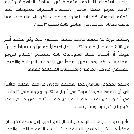
يواصلان استخدام الأسلحة المتفجرة في المناطق المأهولة. واتهم
“الدعم السريع” بشكل أساسي باستخدام المسيرات لاستهداف البنية
التحتية الحيوية، كخزانات الوقود ومحطات الكهرباء والسدود، مما
ضاعف معاناة المدنيين في مناطق كانت تُصنف “آمنة”.
وكشف تورك عن حصيلة صادمة للعنف الجنسي، حيث وثق مكتبه أكثر
من 500 حالة خلال عام 2025، تشمل اغتصاباً جماعياً واستعباداً جنسياً،
مؤكداً أن أجساد النساء السودانيات باتت تُستخدم “كسلاح لترويع
المجتمعات”. كما رصد التقرير تصاعداً في الإعدامات الميدانية والاحتجاز
التعسفي من قبل الطرفين والميليشيات المتحالفة معهما.
وانتقد المفوض السامي عجز المجتمع الدولي عن منع المذابح، مشيراً
إلى أن سقوط مخيم “زمزم” في أبريل 2025 والهجوم على “الفاشر”
في أكتوبر من نفس العام أسفرا عن مقتل الآلاف في جرائم ترقى
لكونها جرائم حرب وضد الإنسانية.
وأعرب تورك عن قلقه البالغ من انتقال ثقل الحرب إلى منطقة كردفان،
محذراً من تكرار المآسي السابقة حيث تسبب التصعيد الأخير والحصار