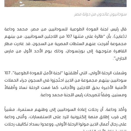
سودانيون عائدون من دولة مصر
قال رئيس لجنة العودة الطوعية للسودانيين من مصر، محمد وداعة
لـ(عاين)، بأن “طائرة على متنها 107 من اللاجئين السودانيين، من بينهم
مجموعة أفرجت عنهم السلطات المصرية من السجون، قد غادرت مطار
القاهرة متوجهة إلى بورتسودان، وذلك يوم الأحد الأول من مارس
الجاري”.
وشملت الرحلة الأولى، التي أطلقتها “لجنة الأمل للعودة الطوعية”، 107
سودانيين بينهم مجموعة من الذين احتُجزوا في السجون جراء الحملات
الأمنية الأخيرة بحق اللاجئين والأجانب كما ضمت الرحلة نساءً وأطفالاً
ومسنين، وفقاً لتصريحات رئيس اللجنة محمد وداعة.
وأكد وداعة، أن رحلات إعادة السودانيين إلى وطنهم مستمرة، مشيراً
إلى قرب إطلاق منصة إلكترونية للرد على الاستفسارات، وأثنى وداعة
على رجال أعمال الذين مولوا الرحلة الأولى، ووعدوا بسداد تكاليف رحلات