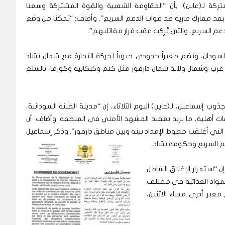
ة لـ(عاين): بأن “المقاومة الشعبية والقوة المشتركة وسعتا
الطينة الأحد 22 فبراير الجاري بعد معارك ضارية ضد قوات الدعم السريع”. وأضاف: “تمكنا من وضع
للدعم السريع، والتي تُرِكت عقب فرار مقاتليهم”.
ودان، وتضم معبراً حدودي حيوياً لحركة التجارة مع شمال تشاد
ي غرب وشمال ولاية شمال دارفور مثل كتم وكبكابية وكورما، بالسلع
ب إسماعيل، لـ(عاين) اليوم الثلاثاء، إن “مدينة الطينة السودانية،
ت أهلية، ما يزيد تعقيد المشهد الأمني في المنطقة. وأضاف: أن
التي أغلقت خطوط الإمداد بينه وبين مناطق دارفور”. وذكر إسماعيل
عم السريع وحكومة تشاد.
ن “استمرار الإغلاق الشامل
لمواد الغذائية في مختلف
معبر أدري مساء الاثنين،