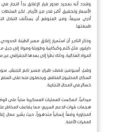
وشدد أنه بمجرد صدور قرار الإغلاق بدأ التجار في 
الأسعار وتحقيق أكبر قدر من الأرباح، لكن السلطات 
أدري سريعاً، ومن المتوقع أن يستأنف التبادل الت
طبيعتها.
وذكر التاجر أن استمرار إغلاق معبر الطينة الحدو
دارفور، مثل كتم وكبكابية وطويلة وصولا إلى جبل
المواد الغذائية، وذلك نظرا إلى بعدها الجغرافي عن مع
وقبل أسبوعين قصف طيران مسير تابع للجيش، سوق
السكان المحليون المنافع، ويحصلون منه على السلع 
خسائر في المحال التجارية.
ميدانياً، انعكست العمليات العسكرية سلباً على الو
المجاورة وضعاً إنسانياً متدهوراً، حيث يشير عمال 
الممرات الآمنة.