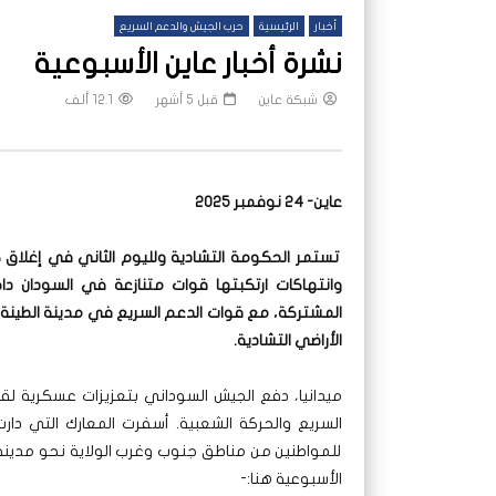
أخبار
الرئيسية
حرب الجيش والدعم السريع
نشرة أخبار عاين الأسبوعية
شبكة عاين
قبل 5 أشهر
12.1 ألف
عاين- 24 نوفمبر 2025
تستمر الحكومة التشادية ولليوم الثاني في إغلاق 
وانتهاكات ارتكبتها قوات متنازعة في السودان دا
المشتركة، مع قوات الدعم السريع في مدينة الطينة 
الأراضي التشادية.
ميدانيا، دفع الجيش السوداني بتعزيزات عسكرية لق
السريع والحركة الشعبية. أسفرت المعارك التي دار
للمواطنين من مناطق جنوب وغرب الولاية نحو مدينة ال
الأسبوعية هنا:-