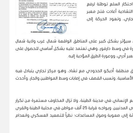
احتكار السلع توطئة لرفع
التشادية أعادت فتح معبر
جاري، وتعود الحركة إلى
دي، سيؤثر بشكل كبير على المناطق الواقعة شمال غرب ولاية شمال
 مرة في وسط دارفور، وهي تعتمد عليه بشكل أساسي للحصول على
بر أدري، ووعورة الطرق المؤدية إليه.
 منطقة أديكو الحدودي مع تشاد، وهو مركز تجاري يتبادل فيه
الأساسية، وتسبب القصف في إصابات وسط المواطنين والجار، وأحدث
ضع الإنساني في مدينة الطينة، ولا تزال المخاوف مستمرة من تكرار
هجمات قوات الدعم السريع؛ مما يضاعف المخاطر على المدنيين. ويواجه قرابة 25 ألف مواطن في محلية الطينة والقرى
إغاثة إلى صعوبة وصول المساعدات؛ نظراً للتصعيد العسكري وانعدام