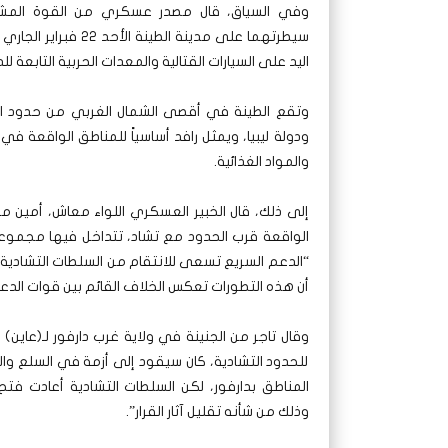
وفي السياق، قال مصدر عسكري من القوة المشترك
سيطرتهما على مدينة 
اليد على السيارات القتالية والمعدات الحربية التابعة 
وتقع الطينة في أقصى الشمال الغربي من حدود الس
ودولة ليبيا، ويمثل رافد أساسياً للمناطق الواقعة ف
والمواد الغذائية.
إلى ذلك، قال الخبير العسكري اللواء معاش، أمين مجذو
الواقعة قرب الحدود مع تشاد، تتداخل فيها مجموعا
“الدعم السريع تسعى للانتقام من السلطات التشادية 
أن هذه التطورات تعكس الخلاف القائم بين قوات الد
وقال تاجر من الجنينة في ولاية غرب دارفور لـ(عاين) إ
للحدود التشادية، كان سيقود إلى أزمة في السلع وا
المناطق بدارفور، لكن السلطات التشادية أعادت فتح 
وذلك من شأنه تقليل آثار القرار”.