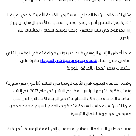
وكان نائب قائد الارتباط المدني العسكري بالقيادة الأمريكية في أفريقيا
“افريكوم”، السفير أندرو يونغ، ومدير المخابرات الأدميرال هايدي بيرغ،
زارا الخرطوم في يناير الماضي، وبحثا توسيع التعاون المشترك بين
البلدين.
فيما أعطى الرئيس الروسي فلاديمير بوتين موافقته في نوفمبر الثاني
الماضي على إنشاء
قاعدة بحرية روسية في السودان
قادرة على
استيعاب سفن تعمل بالطاقة النووية.
وهذه القاعدة البحرية هي الثانية لروسيا في العالم (الأخرى في سوريا)
وتمثل فكرة اقترحها الرئيس المخلوع البشير في عام 2017. تم إنشاء
القاعدة الجديدة من خلال المفاوضات مع الجيش الانتقالي التي مثل
فيها نائب رئيس مجلس السيادة قائد قوات الدعم السريع محمد حمدان
حميدتي هو جهة الاتصال الرئيسية.
وبعث مجلس السيادة السوداني مبعوثين إلى القمة الروسية الأفريقية