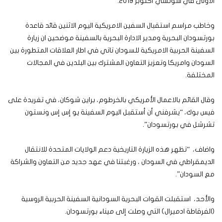
الأولى في سوتشي أكتوبر 2019.
وخاطب مراسم استقبال السفين الامريكية اليوم الاثنين قائد قاعدة
بورتسودان البحرية ومدير الادارة البحرية بالسفينة موضحين ان زيارة
السفينة الحربية الامريكية للسودان تاتي في اطار العلاقات المتطورة بين
السودان وامريكا وتعزيز التعاون المشترك بين البلدين في المجالات
المختلفة.
وقال القائم بالاعمال الأمريكي بالخرطوم، براين شوكان، في تغريدة على
فيس بوك، “يشرفني أن أستقبل اليوم السفينة يو إس إس ونستون
تشرشل في بورتسودان”.
واضاف، “تظهر هذه الزيارة التاريخية دعم الولايات المتحدة للانتقال
الديمقراطي في السودان ، ورغبتنا في عهد جديد من التعاون والشراكة
مع السودان”.
والأحد، استقبلت القوات البحرية السودانية السفينة الحربية الروسية
(الفرقاطة ادميرال) التي وصلت إلى ميناء بورتسودان.