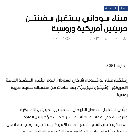
أخبار
الرئيسية
ميناء سوداني يستقبل سفينتين
حربيتين أمريكية وروسية
شبكة عاين
قبل 5 سنوات
1.7 ألف
1 مارس 2021
إستقبل ميناء بورتسودان شرقي السودان، اليوم الاثنين، السفينة الحربية
الامريكيَةِ “وَنَسِتْوَنَ تْشِرَشِلُ”، بعد ساعات من استقباله سفينة حربية
روسية.
ويأتي استقبال السودان التاريخي للسفينتين الحربيتين الأمريكية
والروسية في اعقاب مباحثات عسكرية جرت مؤخرا بين القادة
العسكريين في السودان مع الجانب الامريكي من جهة، ومواصلة اتفاق
مسبق بدأ نظام الرئيس المخلوع عمر البشير مع الجانب الروسي.