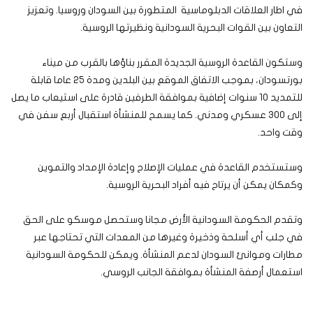
في اطار العلاقات الدبلوماسية المتطورة بين السودان وروسيا. وتعزيز
التعاون بين القوات البحرية السودانية ونظيرتها الروسية.
وستكون القاعدة الروسية الجديدة المقرر بناؤها بالقرب من ميناء
بورتسودان، بموجب الاتفاق الموقع بين البلدين ومدة 25 عاما قابلة
للتمديد 10 سنوات إضافية بموافقة الطرفين قادرة على استيعاب ما يصل
إلى 300 عسكري ومدني. كما يسمح للمنشأة استقبال أربع سفن في
وقت واحد.
وستستخدم القاعدة في عمليات الإصلاح وإعادة الإمداد والتموين
وكمكان يمكن أن يرتاح فيه أفراد البحرية الروسية.
وتقدم الحكومة السودانية الأرض مجانا وستحصل موسكو على الحق
في جلب أي أسلحة وذخيرة وغيرها من المعدات التي تحتاجها عبر
مطارات وموانئ السودان لدعم المنشأة. ويمكن للحكومة السودانية
استعمال أرصفة المنشأة بموافقة الجانب الروسي.