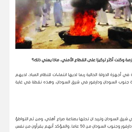
ة وكنت أكثر تركيزا على القطاع الأمني، ماذا يعني ذلك؟
جهزة الدولة الحالية ربما لديها انتماءات للنظام المباد، لديهم
بة جنوب السودان ودارفور في شرق السودان، وهذه نقطة في غاية
رق السودان وتريد ان تحلها بصناعة صراع أهلي، ومن ثم التواطؤ
والمشاركة في الصراع ومن بعد تجريب ما جربته في دارفور وجنوب السودان من 50 عاما، والمؤكد أنهم يقرأون من نفس