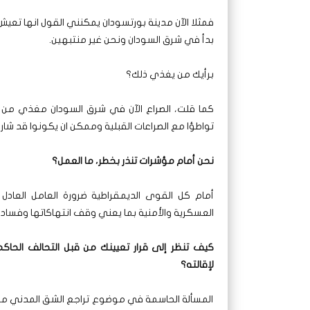
فمثلا الآن مدينة بورتسودان يمكنني القول انها تعيش 
بدأ في شرق السودان ونحن غير منتبهين.
برأيك من يغذي ذلك؟
كما قلت، الصراع الآن في شرق السودان مغذي من 
تواطؤا مع الصراعات القبلية وممكن ان يكونوا قد شار
نحن أمام مؤشرات تنذر بخطر، ما العمل؟
أمام كل القوى الديمقراطية ضرورة العامل العادل
العسكرية والأمنية بما يعني وقف انتهاكاتها وفسا
كيف تنظر إلى قرار تعيينك من قبل التحالف الحاكم 
لإقالته؟
المسألة الحاسمة في موضوع تراجع الشق المدني من 