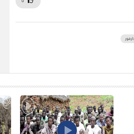
0
ارفور