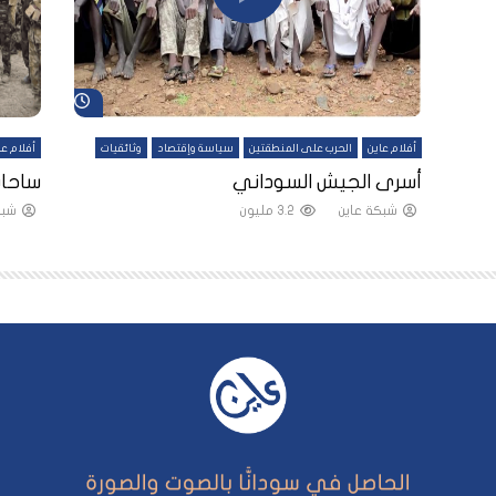
شاهد لاحقاً
شاهد لاحقاً
أفلام عاين
الحرب على المنطقتين
سياسة وإقتصاد
وثائقيات
أفلام عا
لقين
أسرى الجيش السوداني
ساحات
شبكة عاين
3.2 مليون
شبك