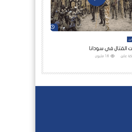
شاهد لاحقاً
ين
أفلام عاين
 القتال في سودانا
رانيا مأمون: الثمن 
ة عاين
1.6 مليون
شبكة عاين
1.5 مليون