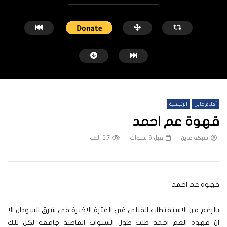
أفلام عاين
الرئيسية
قهوة عم احمد
شبكة عاين
قبل 6 سنوات
2.7 ألف
شاهد لاحقاً
شرق السودان: نساء حوامل يأملن زيارة
السودان مهدد بمستويات 
قهوة عم احمد
الطبيب قبل الولادة
استمرار الحرب
شبكة عاين
قبل سنتين
شبكة عاين
قبل 3 سنوات
بالرغم من الاستقتطاب القبلي في الفترة الاخيرة في شرق السودان الا
ان قهوة العم احمد ظلت طول السنوات الماضية جامعة لكل تلك