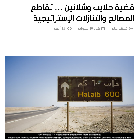
قضية حلايب وشلاتين … تقاطع
المصالح والتنازلات الإستراتيجية
شبكة عاين
قبل 10 سنوات
1.6 ألف