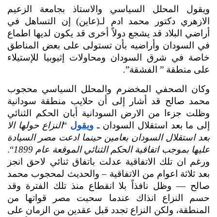
ويقول المحلل السياسي والاستاذ بجامعة الزعيم 
الازهري دكتور محمد ادم لـ(عاين) إن التساهل في 
أراضي البلاد قد يشجع دولاً أخرى قد يكون لديها اطماع 
في السودان وأراضيه بأن تستولى على بعض المناطق 
خاصة في شرق السودان ومحاولات إثيوبيا للإستيلاء 
على منطقة ” الفشقة”.
وكان الصحفي المخضرم والمحلل السياسي محجوب 
محمد صالح قد أشار إلى أن حلايب منطقة سودانية 
وظلت جزءا من الارض السودانية أبان الحكم الثنائي 
إلى ما بعد استقلال السودان ـ 
ويقول
 “
النزاع حولها الا 
بعد استقلال السودان بعامين حينما ادعت مصر السيادة 
عليها بموجب اتفاقية الحكم الثنائي الموقعة عام 1899
“. 
ورغم ان تلك الاتفاقية عدلت باتفاق ثنائي لاحق انجز 
بعد ثلاثة اعوام من الاتفاقية – والحديث لمحجوب محمد 
صالح — وظل نافذاً بلا انقطاع منذ تلك الفترة وقد 
حسم النزاع انذاك عندما سحبت مصر قواتها من 
المنطقة، ولكن النزاع تجدد قبل عقدين من الزمان على 