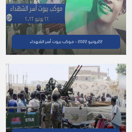
٢٢يونيو ٢٠٢٢ – موكب بيوت أسر الشهداء