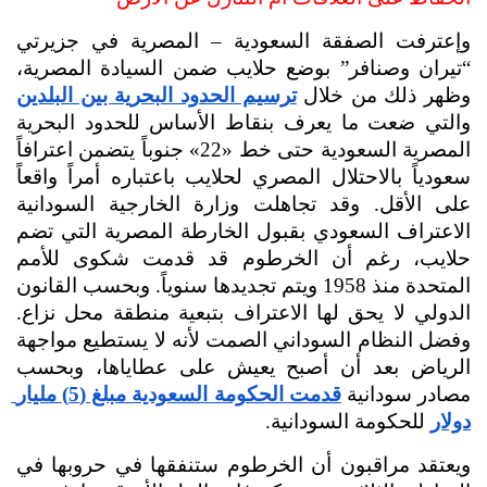
وإعترفت الصفقة السعودية – المصرية في جزيرتي 
“تيران وصنافر” بوضع حلايب ضمن السيادة المصرية، 
وظهر ذلك من خلال 
ترسيم الحدود البحرية بين البلدين
والتي ضعت ما يعرف بنقاط الأساس للحدود البحرية 
المصرية السعودية حتى خط «22» جنوباً يتضمن اعترافاً 
سعودياً بالاحتلال المصري لحلايب باعتباره أمراً واقعاً 
على الأقل. وقد تجاهلت وزارة الخارجية السودانية 
الاعتراف السعودي بقبول الخارطة المصرية التي تضم 
حلايب
، 
رغم أن الخرطوم قد قدمت شكوى للأمم 
المتحدة منذ 1958 ويتم تجديدها سنوياً. وبحسب القانون 
الدولي لا يحق لها الاعتراف بتبعية منطقة محل نزاع. 
وفضل النظام السوداني الصمت لأنه لا يستطيع مواجهة 
الرياض بعد أن أصبح يعيش على عطاياها، وبحسب 
مصادر سودانية 
قدمت الحكومة السعودية مبلغ (5) مليار 
دولار
 للحكومة السودانية.
ويعتقد مراقبون أن الخرطوم ستنفقها في حروبها في 