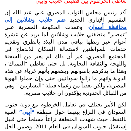
تعاطي الخرطوم بين قضيتي حلايب وأبيي
أكد رئيس مجلس النواب المصري علي عبد الله إن 
التقسيم الإداري الجديد 
ضم حلايب وشلاتين إلى 
محافظة أسوان
،
 وعمدت الحكومة المصرية على 
“تمصير” منطقتي حلايب وشلاتين ل
ما يزيد عن عشرة 
أعوام عبر ربطها بباقي مدن البلاد بالطرق وتقديم 
خدمات للمواطنين لاستمالة السكان للاندماج في 
المجتمع المصري. غير أن ذلك لم يغير من السحنة 
واللهجة والثقافة البجاوية، بل حتى تعاطي “التمباك”، 
وهذا ما يذكرهم باصولهم ويضعهم بأنهم غرباء عن هذه 
الدولة وانهم ما زالوا سودانيين حتى وإن حملوا الهوية 
المصرية، ولكن بعضاً من زعماء قبيلة “البشاريين ” وهي 
من القبائل الحدودية يؤكدون ان حلايب مصرية.
لكن الأمر يختلف في تعامل الخرطوم مع دولة جنوب 
السودان في النزاع بينهما حول منطقة
“أبيي”
 الغنية 
بالنفط، حيث شهدت المنطقة نزاعاً مسلحاً حتى قبيل 
إستقلال جنوب السودان في العام 2011. وضمن الحل 