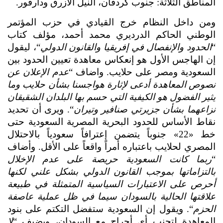
المناطق الثلاثة: جنوب كردفان، النيل الأزرق ودارفور.
ومن داخل النظام خرج القيادي في حزب المؤتمر 
الوطني الحاكم الدرديري محمد أحمد، مؤلف كتاب 
“
الحدود والإنفصال في إفريقيا والقانون الدولي
“، ليقول 
إن الهاجس الأول هو إنعكاس معاهدة تعيين الحدود بين 
السعودية ومصر على حلايب. واضاف “
عدم الإعلان عن 
نصوص المعاهدة أدعى لإثارة هواجسنا بشأن حلايب وما 
يثير الفضول هو الكيفية التي حسم بها البلدان الشقيقان 
نزاعهما بشأن جزيرتي صنافير وتيران
“. ويرى أن تحديد 
نقاط الأساس للحدود البحرية المصرية السعودية حتى 
خط «22» جنوباً يتضمن إعترافاً سعودياً بالاحتلال 
المصري لحلايب باعتباره أمراً واقعاً على الأقل. وأضاف 
“
ربما كانت السعودية حريصة على عدم الإخلال 
بالتزاماتها بموجب القانون الدولي بشكل علني لكنها 
أحرص على الاعتبارات السياسية المتمثلة في طبيعة 
علاقتها الحالية بالسودان سيما في ظل عملية عاصفة 
الحزم
“. ويقول إن السعودية ستفضل التكتم على بنود 
المعاهدة لتجنب أي أحراج مع السودان، ويضيف “
لا 