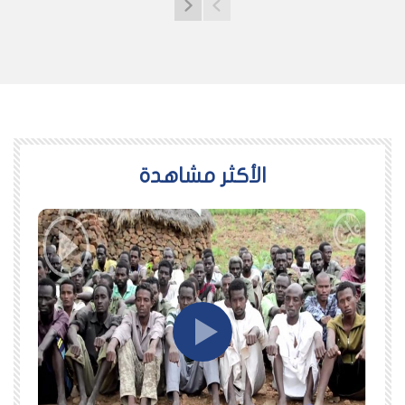
اﻷكثر مشاهدة