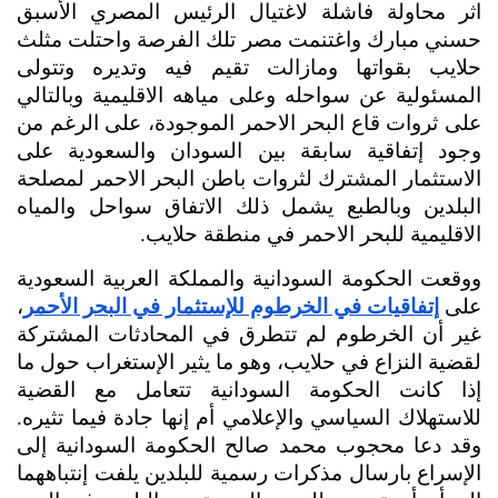
اثر محاولة فاشلة لاغتيال الرئيس المصري الأسبق 
حسني مبارك واغتنمت مصر تلك الفرصة واحتلت مثلث 
حلايب بقواتها ومازالت تقيم فيه وتديره وتتولى 
المسئولية عن سواحله وعلى مياهه الاقليمية وبالتالي 
على ثروات قاع البحر الاحمر الموجودة، على الرغم من 
وجود إتفاقية سابقة بين السودان والسعودية على 
الاستثمار المشترك لثروات باطن البحر الاحمر لمصلحة 
البلدين وبالطبع يشمل ذلك الاتفاق سواحل والمياه 
الاقليمية للبحر الاحمر في منطقة حلايب.
ووقعت الحكومة السودانية والمملكة العربية السعودية 
على 
إتفاقيات في الخرطوم للإستثمار في البحر الأحمر
، 
غير أن الخرطوم لم تتطرق في المحادثات المشتركة 
لقضية النزاع في حلايب، وهو ما يثير الإستغراب حول ما 
إذا كانت الحكومة السودانية تتعامل مع القضية 
للاستهلاك السياسي والإعلامي أم إنها جادة فيما تثيره. 
وقد دعا محجوب محمد صالح الحكومة السودانية إلى 
الإسراع بارسال مذكرات رسمية للبلدين يلفت إنتباههما 