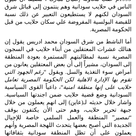
الناس في حلايب سودانية وهم ينتمون إلى قبائل شرق 
السودان لكنهم لا يستطيعون التعبير عن ذلك نسبة 
للقبضة البولسية المفروضة علي سكان حلايب من قبل 
الحكومة المصرية.
أما الناشط من شرق السودان محمد ادريس يقول إن 
هنالك عشرات المعتقلين من أبناء حلايب في السجون 
المصرية نسبة لمطالبتهم المستمرة بعودة المنطقة 
إلى السودان، مشيراً إلى أن بعض المعتقلين يعانون من 
أمراض سوء التغذية والسل. ويقول “
رغم الجهود التي 
تقوم بها الإدارة الاهلية لكن الحكومة المصرية تعامل 
حلايب على إنها منطقة امنية
“، داعياً القوى السياسية 
السودانية وضع قضية حلايب ضمن اجندتها السياسية. 
واشار خلال حديثه لـ(عاين) إلى انهم يعملون من خلال 
جبهة تحرير حلايب، وهم حتى الأن يكتفون بوقف 
“
تمصير
” المنطقة والعمل السلمي خاصة للإجيال 
الجديدة التي أصبح بعضها يتحدث اللهجة المصرية وأنهم 
يعملون على أن تظل المنطقة سودانية بثقافاتها 