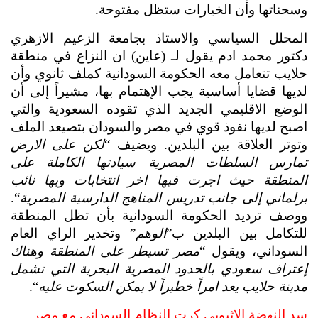
وسحناتها وأن الخيارات ستظل مفتوحة.
المحلل السياسي والاستاذ بجامعة الزعيم الازهري 
دكتور محمد ادم يقول لـ (عاين) ان النزاع في منطقة 
حلايب تتعامل معه الحكومة السودانية كملف ثانوي وأن 
لديها قضايا أساسية يجب الإهتمام بها، مشيراً إلى أن 
الوضع الاقليمي الجديد الذي تقوده السعودية والتي 
اصبح لديها نفوذ قوي في مصر والسودان بتصيعد الملف 
وتوتر العلاقة بين البلدين. ويضيف “
لكن على الارض 
تمارس السلطات المصرية سيادتها الكاملة على 
المنطقة حيث اجرت فيها اخر انتخابات وبها نائب 
برلماني إلى جانب تدريس المناهج الدارسية المصرية
“. 
ووصف ترديد الحكومة السودانية بأن تظل المنطقة 
للتكامل بين البلدين ب”
الوهم
” وتخدير الراي العام 
السوداني، ويقول “
مصر تسيطر على المنطقة وهناك 
إعتراف سعودي بالحدود المصرية البحرية التي تشمل 
مدينة حلايب يعد امراً خطيراً لا يمكن السكوت عليه
“.
سد النهضة الإثيوبي كرت النظام السوداني مع مصر