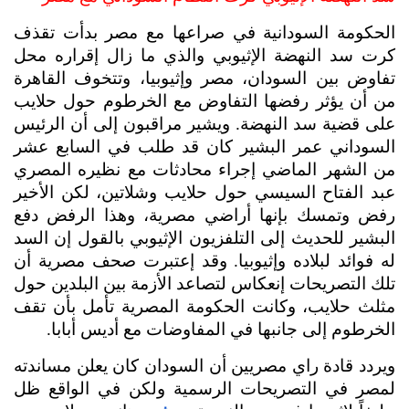
الحكومة السودانية في صراعها مع مصر بدأت تقذف 
كرت سد النهضة الإثيوبي والذي ما زال إقراره محل 
تفاوض بين السودان، مصر وإثيوبيا، وتتخوف القاهرة 
من أن يؤثر رفضها التفاوض مع الخرطوم حول حلايب 
على قضية سد النهضة. ويشير مراقبون إلى أن الرئيس 
السوداني عمر البشير كان قد طلب في السابع عشر 
من الشهر الماضي إجراء محادثات مع نظيره المصري 
عبد الفتاح السيسي حول حلايب وشلاتين، لكن الأخير 
رفض وتمسك بإنها أراضي مصرية، وهذا الرفض دفع 
البشير للحديث إلى التلفزيون الإثيوبي بالقول إن السد 
له فوائد لبلاده وإثيوبيا. وقد إعتبرت صحف مصرية أن 
تلك التصريحات إنعكاس لتصاعد الأزمة بين البلدين حول 
مثلث حلايب، وكانت الحكومة المصرية تأمل بأن تقف 
الخرطوم إلى جانبها في المفاوضات مع أديس أبابا.
ويردد قادة راي مصريين أن السودان كان يعلن مساندته 
لمصر في التصريحات الرسمية ولكن في الواقع ظل 