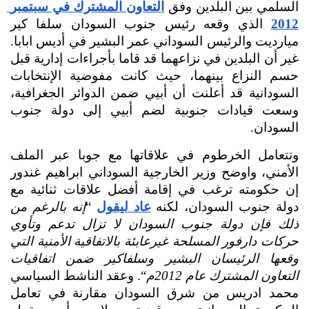
السلمي بين البلدين وفق 
التعاون المشترك في سبتمبر 
2012
 الذي وقعه رئيس جنوب السودان سلفا كير 
ميارديت والرئيس السوداني عمر البشير في أديس ابابا. 
غير أن البلدين في نزاعهما قد قاما بأجراءات إدارية قبل 
حسم النزاع بينهما، حيث كانت مفوضية الإنتخابات 
السودانية قد أعلنت أن أبيي ضمن الدوائر الجغرافية، 
وسعت قيادات جنوبية لضم أبيي إلى دولة جنوب 
السودان.
وتتعامل الخرطوم في علاقاتها مع جوبا عبر الملف 
الأمني، واوضح وزير الخارجية السوداني ابراهيم غندور 
إن حكومته ترغب في إقامة أفضل علاقات ثنائية مع 
دولة جنوب السودان، لكنه 
عاد ليقول
 “
إنه بالرغم من 
ذلك فإن دولة جنوب السودان لا تزال تدعم وتأوي 
حركات دارفور المسلحة غيرعابئة بالاتفاقية الأمنية التي 
وقعها الرئيسان البشير وسلفاكير ضمن اتفاقيات 
التعاون المشترك عام 2012م
“. وعقد الناشط السياسي 
محمد ادريس
 من شرق السودان مقارنة في تعامل 