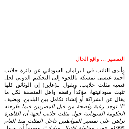
التمصير … واقع الحال 
وأبدى النائب في البرلمان السوداني عن دائرة حلايب 
أحمد عيسى تمسكه باللجوء إلى التحكيم الدولي لحل 
قضية مثلث حلايب، ويقول لـ(عاين) إن الوثائق كلها 
تثبت سودانيتها، مؤكداً رفضه واهل المنطقة لكل ما 
يقال عن الشراكة أو إنشاء تكامل بين البلدين. ويضيف 
“
لا توجد رغبة واضحة من قبل المصريين فيما طرحته 
الحكومة السودانية حول مثلث حلايب لجهة أن القاهرة 
تراهن علي تمصير المواطنين داخل المثلث منذ العام 
1995م عقب محاولة إغتيال مبارك
“، مضيفاً أن ميول 