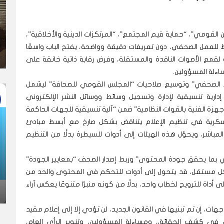
لقومي”، “حماية قيم المجتمع”، “المرتكزات الدينية والأخلاقية”،
للعمل الصحفي، دون تعريفات دقيقة وواضحة، يفتح الباب واسعًا
 لقمع الأصوات الناقدة والمستقلة، وفرض رقابة ذاتية خانقة على
ءلة المسؤولين.
اط الصحفي” وتوسيع صلاحيات “المجلس القومي للصحافة” ليشمل
 إدارية تنسيقية لإدارة وتسجيل وسائط ووسائل النشر الإلكتروني
لأجهزة الفنية بالقوات النظامية” ضمن “آلية تنسيقية للجهات الحاكمة
العسكرية في تنظيم الإعلام يتناقض بشكل صارخ مع أبسط مبادئ
مباشر، ويحوّل هذه الهيئات إلى أدوات للسيطرة بدلًا من التنظيم
ني بما يحقق جودة المحتوى” وربط إصدار الصحف “بمعايير الجودة”
شكل مستقل، قد يتحول إلى أدوات للتحكم في المحتوى والحد من
ى أداة للترويج لخطاب واحد، بدلًا من كونه منبرًا متنوعًا يعكس آراء
ات، إن تم تبنيها في القانون الجديد، لن تؤدي إلا إلى إعلام مقيد
ي في كشف الحقائق، ومساءلة المسؤولين، وتنوير الرأي العام،