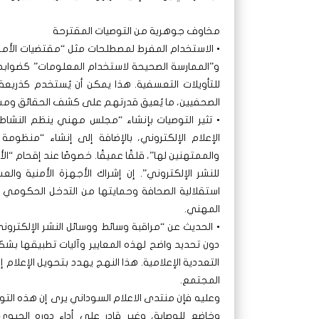
مخاوف جوهرية من التوصيات المقترحة
• الاستخدام المفرط لمصطلحات مثل “مقتضيات الأمن ا
و”الممارسة الصحيحة لاستخدام المعلومات” كضوابط 
للتأويلات التعسفية. هذا يمكن أن يُستخدم كذريعة
الصحفيين، ما يُعيق قدرتهم على كشف الحقائق ومسا
• تثير التوصيات بإنشاء “مجلس مهني ينظم النش
الإعلام الإلكتروني، بالإضافة إلى إنشاء “منظومة
والممتهنين لها”، قلقًا عميقًا. خصوصًا عند إقحام “ا
للنشر الإلكتروني”. إن إشراك الأجهزة الأمنية و
استقلالية الصحافة وحمايتها من التدخل الحكومي ال
المهني.
• الحديث عن “مراقبة وسائط ووسائل النشر الإلكترو
دون تحديد واضح لهذه المعايير وآليات تطبيقها ب
التعددية الإعلامية. هذا النهج يهدد بتحويل الإعلام إل
المجتمع.
وعليه فإن منتدى الاعلام السوداني يرى إن هذه التوجه
وخاضع للوصاية، وغير قادر على أداء دوره الحيو