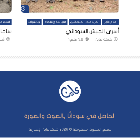
شاهد لاحقاً
شاهد لاحقاً
أفلام عاين
الحرب على المنطقتين
سياسة وإقتصاد
وثائقيات
أفلام عا
لقين
أسرى الجيش السوداني
ساحات
شبكة عاين
3.2 مليون
شبك
جميع الحقوق محفوظة © 2026 شبكةعاين الإخبارية