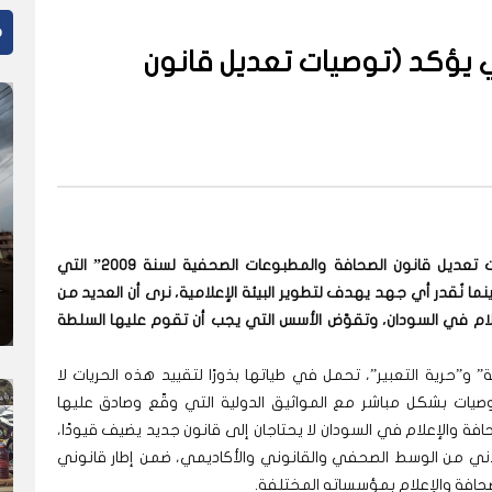
م
ي يؤكد (توصيات تعديل قانون
تابعنا بقلق بالغ مخرجات “ورشة مناقشة مقترحات تعديل قانون الصحافة والمطبوعات الصحفية لسنة 2009” التي
دت في بورتسودان يومي 26 و27 مايو 2025. بينما نُقدر أي جهد يهدف لتطوير البيئة الإعلامية، نرى أن العديد من
إعلام في السودان، وتقوّض الأسس التي يجب أن تقوم عليها السلطة
” و”حرية التعبير”، تحمل في طياتها بذورًا لتقييد هذه الحريات لا
صيات بشكل مباشر مع المواثيق الدولية التي وقّع وصادق عليها
صحافة والإعلام في السودان لا يحتاجان إلى قانون جديد يضيف قيودًا،
دني من الوسط الصحفي والقانوني والأكاديمي، ضمن إطار قانوني
حافة والإعلام بمؤسساته المختلفة.