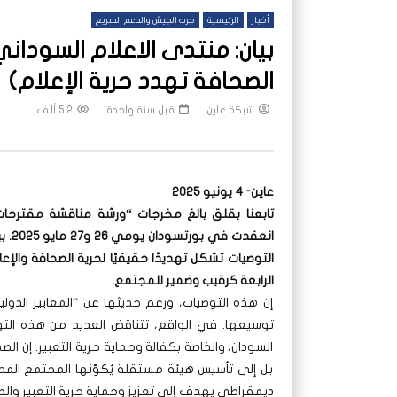
أخبار
الرئيسية
حرب الجيش والدعم السريع
بيان: منتدى الاعلام السودان
الصحافة تهدد حرية الإعلام)
شبكة عاين
قبل سنة واحدة
5.2 ألف
عاين- 4 يونيو 2025
انعق
التوصيات تشكل تهديدًا حقيقيًا لحرية الصحافة وال
الرابعة كرقيب وضمير للمجتمع.
إن هذه التوصيات، ورغم حديثها عن “المعايير الدولية
توسيعها. في الواقع، تتناقض العديد من هذه التو
السودان، والخاصة بكفالة وحماية حرية التعبير. إن ال
بل إلى تأسيس هيئة مستقلة يُكوّنها المجتمع الم
ديمقراطي يهدف إلى تعزيز وحماية حرية التعبير والص