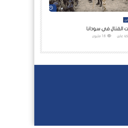
شاهد لاحقاً
ين
أفلام عاين
 القتال في سودانا
رانيا مأمون: الثمن 
ة عاين
1.6 مليون
شبكة عاين
1.5 مليون