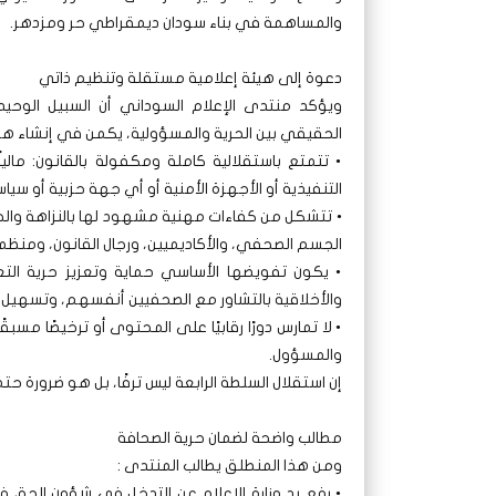
والمساهمة في بناء سودان ديمقراطي حر ومزدهر.
دعوة إلى هيئة إعلامية مستقلة وتنظيم ذاتي
ويؤكد منتدى الإعلام السوداني أن السبيل الوحيد 
الحقيقي بين الحرية والمسؤولية، يكمن في إنشاء هيئ
• تتمتع باستقلالية كاملة ومكفولة بالقانون: ماليا
التنفيذية أو الأجهزة الأمنية أو أي جهة حزبية أو سياس
• تتشكل من كفاءات مهنية مشهود لها بالنزاهة والخب
الجسم الصحفي، والأكاديميين، ورجال القانون، ومنظم
• يكون تفويضها الأساسي حماية وتعزيز حرية التعبي
والأخلاقية بالتشاور مع الصحفيين أنفسهم، وتسهيل
• لا تمارس دورًا رقابيًا على المحتوى أو ترخيصًا مس
والمسؤول.
إن استقلال السلطة الرابعة ليس ترفًا، بل هو ضرورة 
مطالب واضحة لضمان حرية الصحافة
ومن هذا المنطلق يطالب المنتدى :
• رفع يد وزارة الإعلام عن التدخل في شؤون الحق في 