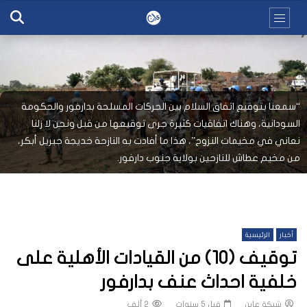
“سمعنا بتوقيع اتفاق السلام بين الحركات المسلحة بدارفور والحكومة
السودانية، وهناك اتفاقيات كثيرة جرى توقيعها من قبل ونحن لا زلنا
نعاني في مخيمات النزوح”، هذا ما أفادت به النازحة خديجة جبريل أبكر،
من مخيم عطاش للنازحين بولاية جنوب دارفور.
أخبار
الرئيسية
توقيف (10) من القيادات الأهلية على
خلفية احداث عنف بدارفور
شبكة عاين
قبل 5 سنوات
2 ألف