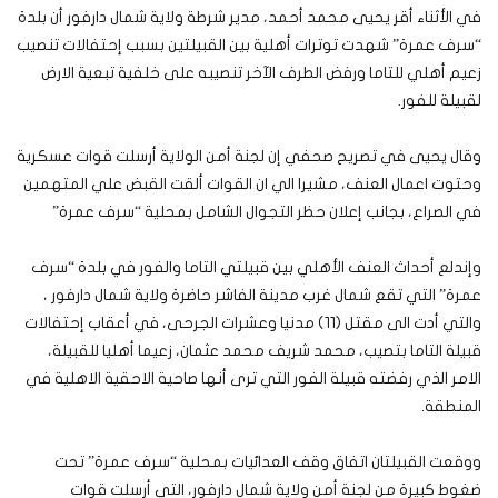
في الأثناء أقر يحيى محمد أحمد، مدير شرطة ولاية شمال دارفور أن بلدة
“سرف عمرة” شهدت توترات أهلية بين القبيلتين بسبب إحتفالات تنصيب
زعيم أهلي للتاما ورفض الطرف الآخر تنصيبه على خلفية تبعية الارض
لقبيلة للفور.
وقال يحيى في تصريح صحفي إن لجنة أمن الولاية أرسلت قوات عسكرية
وحتوت اعمال العنف، مشيرا الي ان القوات ألقت القبض علي المتهمين
في الصراع، بجانب إعلان حظر التجوال الشامل بمحلية “سرف عمرة”
وإندلع أحداث العنف الأهلي بين قبيلتي التاما والفور في بلدة “سرف
عمرة” التي تقع شمال غرب مدينة الفاشر حاضرة ولاية شمال دارفور ،
والتي أدت الى مقتل (11) مدنيا وعشرات الجرحى، في أعقاب إحتفالات
قبيلة التاما بتصيب، محمد شريف محمد عثمان، زعيما أهليا للقبيلة،
الامر الذي رفضته قبيلة الفور التي ترى أنها صاحية الاحقية الاهلية في
المنطقة.
ووقعت القبيلتان اتفاق وقف العدائيات بمحلية “سرف عمرة” تحت
ضغوط كبيرة من لجنة أمن ولاية شمال دارفور، التي أرسلت قوات