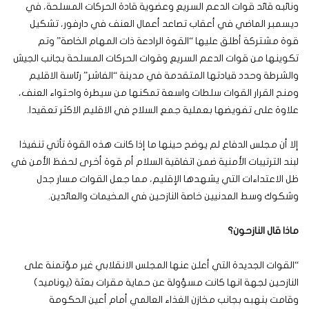
ونائبه قائد قوات الدعم السريع وعضوية قادة الحركات المسلحة، في
ديسمبر الماضي في أعقاب تصاعد أعمال العنف في دارفور، تشكيل
قوة مشتركة أطلق عليها “القوة الرادعة ذات المهام الخاصة” وتم
تكوينها من قوات الدعم السريع وقوات الحركات المسلحة بجانب الجيش
والشرطة وحدد قيادتها المتقدمة في مدينة “الفاشر” رئاسة الاقليم
ومنح القرار القوات سلطات واسعة تمكنها من سيطرة واحتواء العنف،
علاوة على تفويضها بعملية جمع السلاح في الاقليم الاكثر تعقيدا.
إلا أن مجلس الدفاع لم يوضح حينها ما إذا كانت هذه القوة تأتي تنفيذا
لبند الترتيبات الأمنية ضمن اتفاقية السلام أم قوة أخرى لحفظ الأمن في
ظل الاعتداءات التي يشهدها الإقليم، مما جعل القوات مسار جدل
وشكوك وسط المدنيين خاصة النازحين في المخيمات والعائدين.
ماذا قال النازحون؟
“القوات الجديدة التي أعلن عنها المجلس الانقلابي غير مؤتمنة على
النازحين لجهة انها كانت مسؤولة عن حماية مقرات بعثة (يوناميد)
وقامت بنهبه بجانب مخازن الغذاء العالمي أمام أعين الحكومة