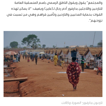
والمجتمع” يقول ويقول الناطق الرسمي باسم المنسقية العامة
للنازحين واللاجئين بدارفور آدم رجال لـ(عاين) ويضيف: “لا يمكن لهذه
القوات بحماية المدنيين والنازحين وتأمين قراهم وهي من تسببت في
نزوحهم”.
نازحون بدارفور- الصورة وكالات