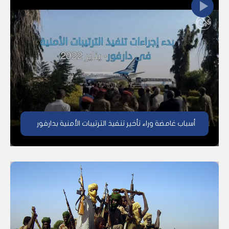
أسباب غامضة وراء تأخير تنفيذ الترتيبات الأمنية بدارفور