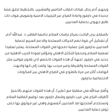
ويتهم آدم رجال، قيادات انقلاب الخامس والعشرين، بالتخطيط لخلق فتنة
جديدة في دارفور واعادة الصراع عبر الترتيبات الامنية وتفويض قوات ذات
طابع جهوي بحماية المدنيين.
بالمقابل يرى الباحث بمركز دراسات السلام جامعة الفاشر، د. عبدالله آدم،
أن تشكيل أي قوة تضم الحركات المسلحة والدعم السريع لحماية
المدنيين بدارفور قبل عملية دمجها في القوات المسلحة، يعتبر تعقيدا
لعملية السلام ومحفزا للتكتل الاهلي ومؤشر لعودة الحرب الاهلية من
جديد في دارفور، لجهة أن هذه القوات لاتخضع لاي قانون قوانين مثل
القوات المسلحة والشرطة وغير مرحب بها. ولفت إلى انها واجهت
اتهامات أكثر من مرة بالضلوع في الصراع الاهلي بين المكونات
الاجتماعية بدارفور.
وأشار عبدالله في مقابلة مع (عاين)، أن هذه القوات متهم بالانحياز
لأطراف النزاع في غرب دارفور وشمال دارفور بعد توقيع اتفاقية السلام
وتستخدم أسلحتها ضد المدنيين أنفسهم وهي غير موثوق بها حتى
توفر حماية المدنيين.