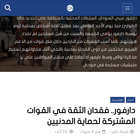
أجبرت الإعتداءات والهجمات المسلحة على النازحين في ولاية وسط
دارفور غربي السودان، السلطات المحلية بالمنطقة على تجديد حالة
الطوارئ منذ يوم الأحد الماضي بعد مقتل ثلاثة أشخاص بمحلية ازوم
بوسط دارفور يومي الجمعة والسبت من قبل مسلحين لم تحدد
هويتهم، كما أصيب العشرات من النازحين خلال فض قوات من الدعم
السريع محتجين من ذوي الضحايا بمدينة زالنجي أثناء محاولتهم تسليم
مذكرة لوالي وسط دارفور احتجاجا على مقتل المواطنين على يد
مليشيات مسلحة في مورني.
أخبار
الرئيسية
دارفور.. فقدان الثقة في القوات
المشتركة لحماية المدنيين
شبكة عاين
قبل 4 سنوات
2.5 ألف