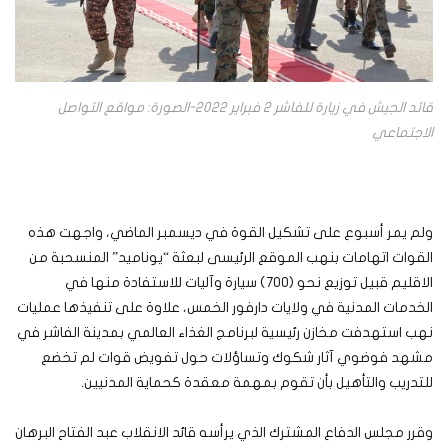
قائد الجيش في زيارة للفاشر 2 فبراير 2022-الصورة: مواقع التواصل
الاجتماعي
ولم يمر أسبوع على تشكيل القوة في ديسمبر الماضي، واجهت هذه
القوات اتهامات بنهب الموقع الرئيسى لبعثة “يوناميد” المنسحبة من
الاقليم قبيل توزيع نحو (700) سيارة وآليات للاستفادة منها في
الخدمات المدنية في ولايات دارفور الخمس، علاوة على تنفيذها عمليات
نهب استهدفت مخازن رئيسية لبرنامج الغذاء العالمي بمدينة الفاشر في
مشهد فوضوي آثار شكوك وتساؤلات حول تفويض قوات لم تخضع
للتدريب والتأهيل بأن تقوم بمهمة معقدة كحماية المدنيين.
وقرر مجلس الدفاع المشترك الذي يرأسه قائد الانقلاب عبد الفتاح البرهان