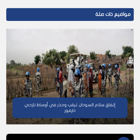
مواضيع ذات صلة
إتفاق سلام السودان..ترقب وحذر في أوساط نازحي
دارفور