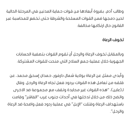
وطالب آدم، بضروة أبعادها من قوات حماية المدنين في المرحلة الحالية
لحين دمجها ضمن القوات المسلحة والشرطة حتى تخضع للمحاسبة عبر
القانون حال ارتكابها مخالفة.
تخوف الرعاة
وبالمقابل تخوف الرعاة والرحل أن تقوم القوات بتصفية الحسابات
الجهوية خلال عملية جمع السلاح التي منحت للقوات المشتركة.
وأبدى ممثل عن الرعاة بولاية شمال دارفور، حمدان إسحق محمد، عن
قلقه من تعامل هذه القوات بردود فعل تجاه الرعاة والرحل. وقال
لـ(عاين)، “هذه القوات غير محايدة وتقف مع مجموعة ضد الاخرى
واتضح ذلك من خلال تدخلها في أحداث جنوب غرب “الفاشر” وقامت
باستهداف الرعاة وقتلت “الإبل” في عملية ردود فعل واضحة ضد الرعاة
والرحل”.