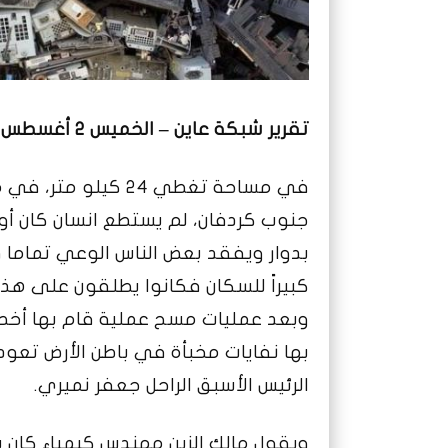
تقرير شبكة عاين – الخميس
2 أغسطس 2018
في مساحة تغطي 24 كي
جنوب كردفان، لم يستطع انسان كان أو
بدوار ويفقد بعض الناس الوعي تماما 
وبعد عمليات مسح عملية قام بها أخصا
بها نفايات مخبأة في باطن الأرض تعود 
الرئيس الأسبق الراحل جعفر نميري.
ويقول مالك الزين مهندس كيمياء كان 