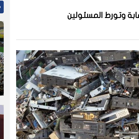
م
رقابة وتورط المسئولين