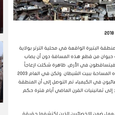
لو متر، في منطقة البتيرة الواقعة في محلية الترتر بولاية
 حيوان من قطع هذه المسافة دون أن يصاب
فيتساقطون في الأرض. ظاهرة شكلت ازعاجاً
كبيراً للسكان فكانوا يطلقون على هذه المساحة ببيت الشيطان. ولكن في العام 2003
ئيون في الكيمياء تم التوصل إلى أن المنطقة
إلى ثمانينيات القرن الماضي أيام فترة حكم
يعمل ضمن الاخصائيين الذين اكتشفوا حقيقة