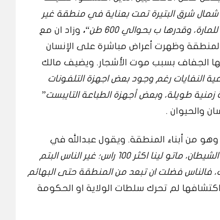
شمال شرق البتيرة تمت بعناية في منطقة غير
ة، وقدرها ب بحوالي 600 طن
“
،
وزاد
ان مع
 المنطقة وظهرت أعراض مباشرة على الإنسان
ها الجفاف بسبب موت الأشجار. ويضيف مالك
ية النفايات رغم وجود بعض اجهزة التلفونات
زمنية طويلة، وبعض أجهزة الطباعة التايبست
”
ان والحيوان .
 وهو من أبناء المنطقة. ويقول عبدالله في
ما كنا عارفين بنقول ده الشيطان، ماتو لينا اكثر 100 راس؛ غير الناس البتم
 فالناس فضلت ان تبعد من المنطقة حتى البهائم
اكتشافها لم تحرك سلطات الولاية او الحكومة