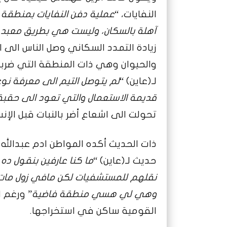
النفايات، “
عملية دفن النفايات بمنطقة 
آهلة بالسكان، وليست هي بطريق معبد للمار
زيادة التمدد السكاني وصل الناس الى
والحيوان وهي ذات المنطقة التي ضرب
لـ(عاين) “
لم يتوصل التيم الى معرفة نوع
قديمة الاستعمال والتي تعود الى حقبة 
تحولت الى اشعاع أضر بالنبات قبل الإنس
ذات الحديث أكده المواطن ادم عبدالله
حديث لـ(عاين) “
نقلهم للمستشفيات لكن مافي زول مات،
وهي لي هسي منطقة فاضية
” ورغم 
القومية ساكن في استخراجها.