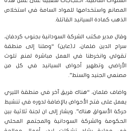
السنوات الماضية، احتجاجات شعبية على عمل هذه
المصانع واستخدامها للمواد السامة في استخلاص
الذهب كمادة السيانيد القاتلة.
وقال مدير مكتب الشركة السودانية بجنوب كردفان،
سراج الدين ضلمان، لـ(عاين) “وصلنا إلى منطقة
تقولي وانخرطنا في العمل مباشرة لمنع تلوث
الأراضي وتطهير أحواض السيانيد في كل من
مصنعي الجنيد والسنط”.
واضاف ضلمان، “هناك فريق آخر في منطقة الليري
يعمل على فتح الأحواض بالإضافة لدوره في تنشيط
حركة الأسواق هناك”. ويشار إلى ان لجنة ثلاثية بين
الحكومة والشركة السودانية والمجتمع المحلي
في محلية رشاد تشكلت لبدء أعمال معالجة