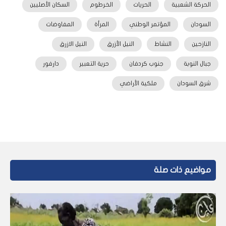
الحركة الشعبية
الحريات
الخرطوم
السكان الأصليين
السودان
المؤتمر الوطني
المرأة
المفاوضات
النازحين
النشاط
النيل الأزرق
النيل الازرق
جبال النوبة
جنوب كردفان
حرية التعبير
دارفور
شرق السودان
ملكية الأراضي
مواضيع ذات صلة