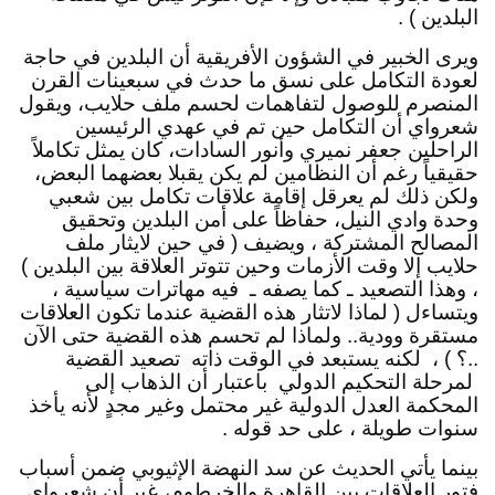
البلدين ) .
ويرى الخبير في الشؤون الأفريقية أن البلدين في حاجة 
لعودة التكامل على نسق ما حدث في سبعينات القرن 
المنصرم للوصول لتفاهمات لحسم ملف حلايب، ويقول 
شعرواي أن التكامل حين تم في عهدي الرئيسين 
الراحلين جعفر نميري وأنور السادات، كان يمثل تكاملاً 
حقيقياً رغم أن النظامين لم يكن يقبلا بعضهما البعض، 
ولكن ذلك لم يعرقل إقامة علاقات تكامل بين شعبي 
وحدة وادي النيل، حفاظاً على أمن البلدين وتحقيق 
المصالح المشتركة ، ويضيف ( في حين لايثار ملف 
حلايب إلا وقت الأزمات وحين تتوتر العلاقة بين البلدين ) 
، وهذا التصعيد ـ كما يصفه ـ  فيه مهاترات سياسية ، 
ويتساءل ( لماذا لاتثار هذه القضية عندما تكون العلاقات 
مستقرة وودية.. ولماذا لم تحسم هذه القضية حتى الآن 
..؟ ) ،  لكنه يستبعد في الوقت ذاته  تصعيد القضية 
 لمرحلة التحكيم الدولي  باعتبار أن الذهاب إلى 
المحكمة العدل الدولية غير محتمل وغير مجدٍ لأنه يأخذ 
سنوات طويلة ، على حد قوله .
بينما يأتي الحديث عن سد النهضة الإثيوبي ضمن أسباب 
فتور العلاقات بين القاهرة والخرطوم، غير أن شعرواي 