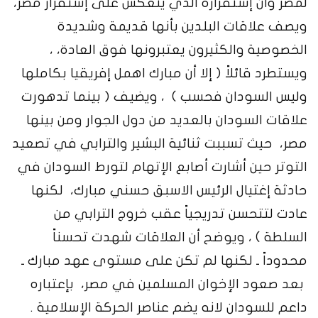
لمصر وان إستقراره الذي ينعكس على إستقرار مصر،
ويصف علاقات البلدين بأنها قديمة وشديدة
الخصوصية والكثيرون يعتبرونها فوق العادة، ،
ويستطرد قائلاً ( إلا أن مبارك اهمل إفريقيا بكاملها
وليس السودان فحسب ) ، ويضيف ( بينما تدهورت
علاقات السودان بالعديد من دول الجوار ومن بينها
مصر، حيث تسببت ثنائية البشير والترابي في تصعيد
التوتر حين أشارت أصابع الإتهام لتورط السودان في
حادثة إغتيال الرئيس الاسبق حسني مبارك، لكنها
عادت لتتحسن تدريجياً عقب خروج الترابي من
السلطة ) ، ويوضح أن العلاقات شهدت تحسناً
محدوداً ـ لكنها لم تكن على مستوى عهد مبارك ـ
بعد صعود الإخوان المسلمين في مصر، بإعتباره
داعم للسودان لانه يضم عناصر الحركة الإسلامية .