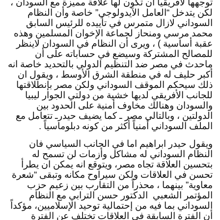
توجهها لأفريقيا أن تكون لها علاقة مميزة مع السودان ، 
لكن يتدخل “العامل الآيدولوجي” خاصة وأن النظام 
السوداني لازال متمرس في تأييده للرئيس السابق 
محمد مرسي ومنحاز لجماعة الإخوان المسلمين وهذه 
عقبة أساسية ) ، ويرى أن النظام في السودان لاينظر 
للمصالح المشتركة وسيضع في حساباته على أن 
ماحدث في مصر ضد التنظيم الدولي بالتحديد خاصة انه 
أكبر حليف له في منطقة الشرق الأوسط ، ويقول ان 
ذلك سيحكم الموقف السوداني ولكن مصر بإنطلاقتها 
للجانب الأفريقي لديها خشية من دولتي الجوار ليبيا 
والسودان وهنالك مخاوف أمنية على الحدود بين 
الدولتين ، وبالتالي مصر ـ كما يضيف حيدرـ تتعامل مع 
الملف السوداني أمنياً أكثر من كونه دبلوماسياً .
ويقول حيدر ابراهيم اما في الجانب السياسي فان 
النظام السوداني له مشاكل وأزمات لن تسمح له 
بتحسين العلاقة تجاه مصر، ويتوقع انه يمكن ان يطرأ 
تحسن في العلاقات ولكن سيراوح مكانه وتبقى “شعرة 
معاوية” بينهما ، محذراً من التقارب بين زعيم حزب 
المؤتمر الشعبي  الدكتور حسن الترابي مع النظام 
السوداني بما فيه من إحتمالية توحيد الإسلاميين، مؤكداً 
أن الفترة السابقة في العلاقات تختلف عن الفترة 