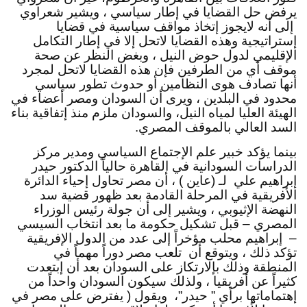
يرفض حل القضايا في إطار سياسي ، ويشير شعراوي 
 إلى أنه لايجوز إتخاذ مواقف سياسية في قضايا 
إستراتيجية وهذه القضايا لاتحل إلا في إطار التكامل 
الإقليمي لدول حوض النيل ، وبغض النظر عن صحة 
موقف أي من الطرفين فإن هذه القضايا لاتحل لمجرد 
أنها تصادف هوى النظامين أو حدوث تطور سياسي 
محدود في البلدين ، ويرى أن السودان ومصر أعضاء في 
الهيئة العليا لمياه النيل، والسودان ملزم منذ إتفاقية بناء 
السد العالي بالموقف المصري.
بينما يؤكد خبير علم الإجتماع السياسي ومدير مركز 
الدراسات السودانية في القاهرة حالياً الدكتور حيدر 
إبراهيم علي  لـ (عاين ) ، أن مصر تحاول إحياء الدائرة 
الأفريقية في المرحلة القادمة بعد ظهور قضية سد 
النهضة الإثيوبي ، ويشير إلى أن جولة رئيس الوزراء 
المصري – قبل تشكيل حكومة ما بعد انتخاب السيسي 
–  إبراهيم محلب مؤخراً إلى عدد من الدول الإفريقية 
تؤكد ذلك ، ويتوقع أن  تلعب مصر دوراً مهماً في 
المنطقة وذلك بإلارتكاز على السودان بعد أن إبتعدت 
كثيراً عن أفريقيا ، ولذلك سيكون السودان واحداً من 
إهتماماتها برأي ” حيدر”،  ويقول ( يفترض على مصر في 