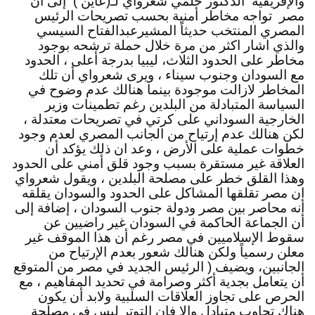
والإفريقية  الدكتور حلمي شعرواي لـ(عاين )  إلى أن 
مصر  تواجه مخاطر أمنية بحسب تصريحات الرئيس 
المصري المنتخب حديثاً المشيرعبدالفتاح السيسي 
والذي اشار اكثر من مرة خلال حملة ترشحه بوجود 
مخاطر على الحدود الثلاث، ليبيا بدرجة أعلى ، الحدود 
مع السودان وجنوب سيناء ، ويرى شعرواي أن تلك 
المخاطر لازالت موجودة بينما هنالك عدم وضوح في 
السياسة المتبادلة من البلدين رغم تطمينات وزير 
الخارجية السوداني على كرتي في تصريحات معتدلة ، 
لكن هنالك عدم إرتياح من الجانب المصري لعدم وجود 
خطوات عملية على الأرض ، وعد ان ذلك يؤكد أن 
العلاقة غير مستقرة بسبب وجود قلق أمني على الحدود 
وهذا القلق خطر على مصلحة البلدين ، ويقول شعرواي 
ان مصر تقلقها المشاكل على الحدود والسودان يقلقه 
أنه محاصر بين مصر ودولة جنوب السودان ، إضافة إلى 
أن الجماعة الحاكمة في السودان غير راضيين عن 
سقوط الإسلاميين في مصر رغم أن هذا الموقف غير 
معلن رسمياً ولكن هنالك شعور بعدم الإرتياح من 
الجانبين، ويضيف ( الرئيس الجديد في مصر من المتوقع 
أن يتعامل بجدية أكثر وصرامة في تحديد المفاهيم ، مع 
الحرص على تجاوز العلاقات السلبية ولابد أن يكون 
هناك تجاوب متبادل وإلا فإن التوتر ليس في مصلحة 