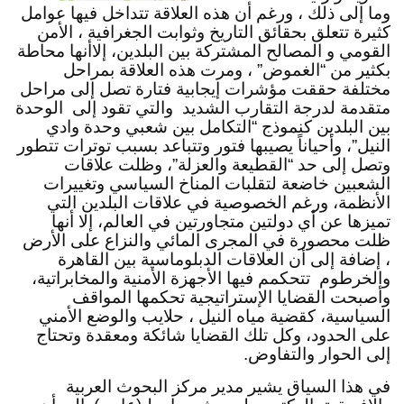
وما إلى ذلك ، ورغم أن هذه العلاقة تتداخل فيها عوامل 
كثيرة تتعلق بحقائق التاريخ وثوابت الجغرافية ، الأمن 
القومي و المصالح المشتركة بين البلدين، إلاأنها محاطة 
بكثير من “الغموض” ، ومرت هذه العلاقة بمراحل 
مختلفة حققت مؤشرات إيجابية فتارة تصل إلى مراحل 
متقدمة لدرجة التقارب الشديد  والتي تقود إلى  الوحدة 
بين البلدين كنموذج “التكامل بين شعبي وحدة وادي 
النيل”، وأحياناً يصيبها فتور وتتباعد بسبب توترات تتطور 
وتصل إلى حد “القطيعة والعزلة”، وظلت علاقات 
الشعبين خاضعة لتقلبات المناخ السياسي وتغييرات 
الأنظمة، ورغم الخصوصية في علاقات البلدين التي 
تميزها عن أي دولتين متجاورتين في العالم، إلا أنها 
ظلت محصورة في المجرى المائي والنزاع على الأرض 
، إضافة إلى أن العلاقات الدبلوماسية بين القاهرة 
والخرطوم  تتحكمم فيها الأجهزة الأمنية والمخابراتية، 
وأصبحت القضايا الإستراتيجية تحكمها المواقف 
السياسية، كقضية مياه النيل ، حلايب والوضع الأمني 
على الحدود، وكل تلك القضايا شائكة ومعقدة وتحتاج 
إلى الحوار والتفاوض.
في هذا السياق يشير مدير مركز البحوث العربية 