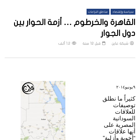
سياسة وإقتصاد
مناطق النزاعات
القاهرة والخرطوم … أزمة الحوار بين
دول الجوار
شبكة عاين
قبل 12 سنة
1.2 ألف
٩يونيو٢٠١٤
كثيراً ما نطلق 
توصيفات 
للعلاقات 
السودانية 
المصرية على 
أنها علاقات 
“أخوية وأزلية” 