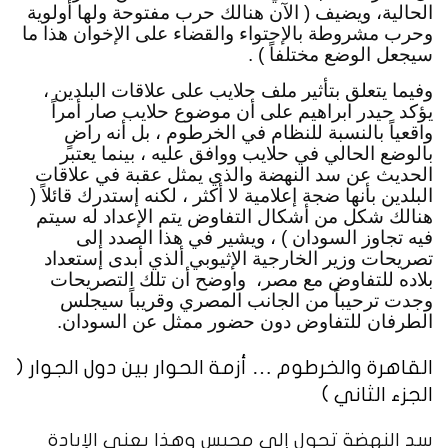
الحالية، ويضيف ( الآن هنالك حرب مفتوحة ولها أولوية 
وحرب مشروطة بالإحتواء والقضاء على الإخوان هذا ما 
سيجعل الوضع مختلفاً ) .
وفيما يتعلق بتأثير ملف حلايب على علاقات البلدين ، 
يؤكد حيدر ابراهيم على أن موضوع حلايب صار أمراً 
واقعياً بالنسبة للنظام في الخرطوم ، بل أنه راضٍ 
بالوضع الحالي في حلايب ووافق عليه ، بينما يعتبر 
الحديث عن سد النهضة والذي يمثل عقبة في علاقات 
البلدين بأنها ضجة إعلامية لا أكثر ، لكنه إستدرك قائلاً ( 
هنالك شكل من أشكال التفاوض يتم الإعداد له سيتم 
فيه تجاوز السودان ) ، ويشير في هذا الصدد إلى 
تصريحات وزير الخارجية الإثيوبي ألذي أبدى إستعداد 
بلاده للتفاوض مع مصر،  واوضح أن تلك التصريحات 
وجدت ترحيباً من الجانب المصري وقريباً سيجلس 
الطرفان للتفاوض دون حضور ممثل عن السودان.
القاهرة والخرطوم … أزمة الحوار بين دول الجوار (
الجزء الثاني )
سد النهضة تحول إلى محبس وهذا يعني الإبادة