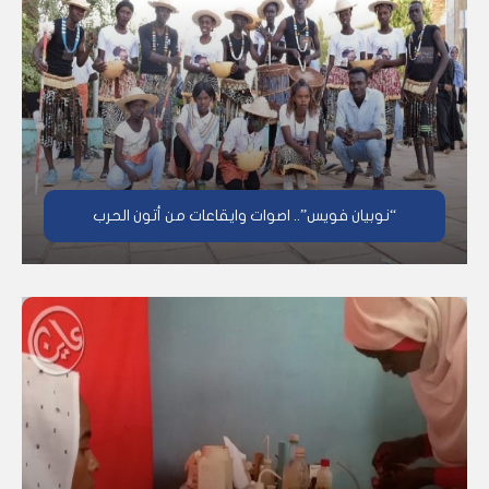
“نوبيان فويس”.. اصوات وايقاعات من أتون الحرب