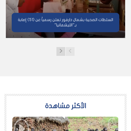
السلطات الصحية بشمال دارفور تعلن رسمياً عن (51) إصابة
بـ”الليشمانيا”
اﻷكثر مشاهدة