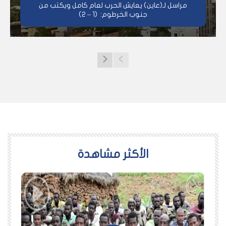
مراسل لـ(عاين) يعايش الحرب لعام كامل ويكتب من
جنوب الخرطوم: (1 – 2)
اﻷكثر مشاهدة