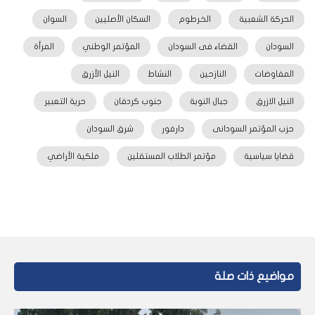
الحركة الشعبية
الخرطوم
السكان الأصليين
السوان
السودان
القضاء فى السودان
المؤتمر الوطني
المرأة
المفاوضات
النازحين
النشاط
النيل الأزرق
النيل الازرق
جبال النوبة
جنوب كردفان
حرية التعبير
حزب المؤتمر السودانى
دارفور
شرق السودان
قضايا سياسية
مؤتمر الطلاب المستقلين
ملكية الأراضي
مواضيع ذات صلة