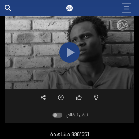
تنقل تلقائي
336٬551 مشاهدة