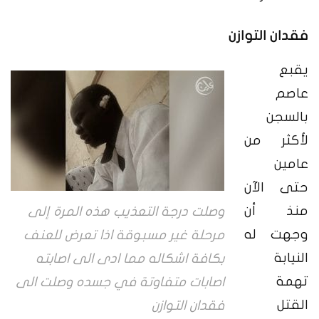
فقدان التوازن
يقبع
عاصم
بالسجن
لأكثر من
عامين
حتى الآن
منذ أن
وصلت درجة التعذيب هذه المرة إلى
وجهت له
مرحلة غير مسبوقة اذا تعرض للعنف
النيابة
بكافة اشكاله مما ادى الى اصابته
تهمة
اصابات متفاوتة في جسده وصلت الى
القتل
فقدان التوازن