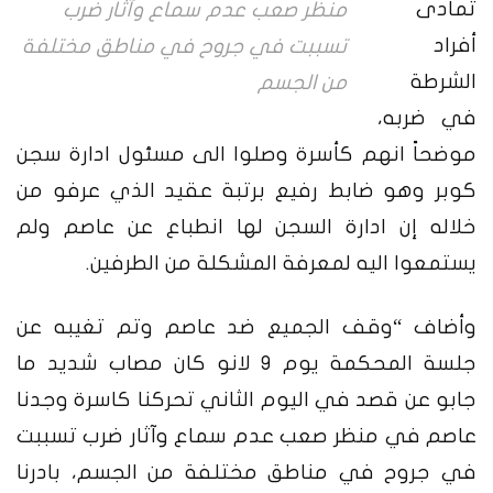
تمادى
منظر صعب عدم سماع وآثار ضرب
أفراد
تسببت في جروح في مناطق مختلفة
الشرطة
من الجسم
في ضربه،
موضحاً انهم كأسرة وصلوا الى مسئول ادارة سجن
كوبر وهو ضابط رفيع برتبة عقيد الذي عرفو من
خلاله إن ادارة السجن لها انطباع عن عاصم ولم
يستمعوا اليه لمعرفة المشكلة من الطرفين.
وأضاف “وقف الجميع ضد عاصم وتم تغيبه عن
جلسة المحكمة يوم 9 لانو كان مصاب شديد ما
جابو عن قصد في اليوم الثاني تحركنا كاسرة وجدنا
عاصم في منظر صعب عدم سماع وآثار ضرب تسببت
في جروح في مناطق مختلفة من الجسم، بادرنا