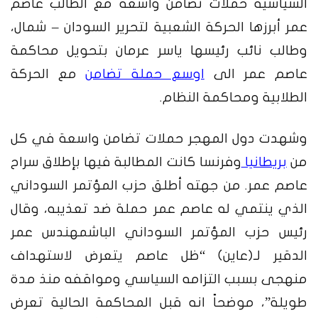
السياسية حملات تضامن واسعة مع الطالب عاصم
عمر أبرزها الحركة الشعبية لتحرير السودان – شمال،
وطالب نائب رئيسها ياسر عرمان بتحويل محاكمة
عاصم عمر الى
اوسع حملة تضامن
مع الحركة
الطلابية ومحاكمة النظام.
وشهدت دول المهجر حملات تضامن واسعة في كل
من
بريطانيا
وفرنسا كانت المطالبة فيها بإطلاق سراح
عاصم عمر. من جهته أطلق حزب المؤتمر السوداني
الذي ينتمي له عاصم عمر حملة ضد تعذيبه، وقال
رئيس حزب المؤتمر السوداني الباشمهندس عمر
الدقير لـ(عاين) “ظل عاصم يتعرض لاستهداف
منهجى بسبب التزامه السياسي ومواقفه منذ مدة
طويلة”، موضحاً انه قبل المحاكمة الحالية تعرض