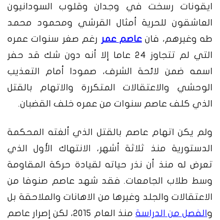
ايقونات رسخت في وجدان وقلوب السودانيون
العاشقون للحرية أمثال القرشي ومحمود محمد
طه وغيرهم، فان
عاصم عمر
رغم صغر سنوات عمره
التي لم تتجاوز 24 عاما إلا أنه دون شك قد حفر
اسمه ضمن لائحة الشرف، صمودا أمام التعذيب
الوحشي والاعتقالات المتكررة والاتهام بالقتل
الذي كلف عاصم سنوات من عمره خلف القضبان.
ولم يكن اتهام عاصم بالقتل الذي ألغته المحكمة
الدستورية منذ ثلاثة أشهر، الانتهاك الأول الذي
تعرض له منذ أن نذر حياته لقيادة حركة المقاومة
وسط طلاب الجامعات. فقد شهد عاصم صنوفا من
الاعتقالات والجلد وغيرها من الاهانات والملاحقة بل
و
الفصل من الدراسة
منذ العام 2015، لكن إصرار عاصم