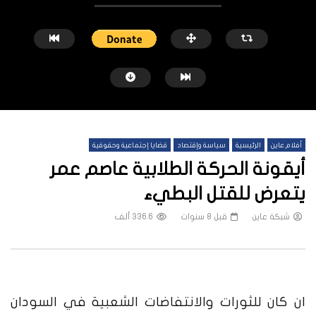
أفلام عاين
الرئيسية
سياسة وإقتصاد
قضايا إجتماعية وحقوقية
أيقونة الحركة الطلابية عاصم عمر
يتعرض للقتل البطيء
شبكة عاين
قبل 8 سنوات
336.6 ألف
شاهد لاحقاً
النيل الأزرق.. معارك محتدمة وسيطرة
منازل الخرطوم بعد الحرب.. 
متبادلة ونزوح الآلاف
يكفي
شبكة عاين
قبل 5 أشهر
شبكة عاين
قبل 6 أشهر
ان كان للثورات والانتفاضات الشعبية في السودان