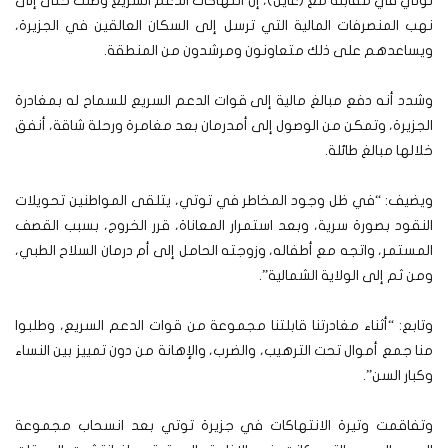
توتي في مقابلة مع (عاين)، إن انتهاكات الدعم السريع وصلت حتى إلى
نهب المنصرفات المالية التي ترسل إلى السكان العالقين في الجزيرة،
ويساعدهم على ذلك متعاونون ومرشدون من المنطقة.
وشدد أنه دفع مبالغ مالية إلى قوات الدعم السريع للسماح له بمغادرة
الجزيرة، وتمكن من الوصول إلى أمدرمان بعد مغامرة ورحلة شاقة، أنفق
خلالها مبالغ طائلة.
ويضيف: “في ظل وجود المخاطر في توتي، يتلقى المواطنين تحويلات
النقود بصورة سرية، وبعد استمرار المعاناة، قرر الخروج، بسبب القصف
المستمر، واتجه مع أطفاله، وزوجته الحامل إلى أم درمان السلاح الطبي،
ومن ثم إلى الولاية الشمالية”.
وتابع: “أثناء مغادرتنا قابلتنا مجموعة من قوات الدعم السريع، وطلبوا
منا جمع أموال تحت الترهيب، والضرب، والإهانة من دون تمييز بين النساء
وكبار السن”.
وتفاقمت وتيرة الانتهاكات في جزيرة توتي بعد انسحاب مجموعة