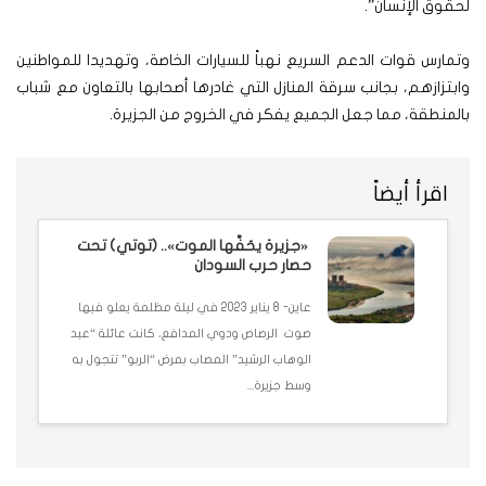
لحقوق الإنسان”.
وتمارس قوات الدعم السريع نهباً للسيارات الخاصة، وتهديدا للمواطنين
وابتزازهم، بجانب سرقة المنازل التي غادرها أصحابها بالتعاون مع شباب
بالمنطقة، مما جعل الجميع يفكر في الخروج من الجزيرة.
اقرأ أيضاً
«جزيرة يحَفَّها الموت».. (توتي) تحت
حصار حرب السودان
عاين- 8 يناير 2023 في ليلة مظلمة يعلو فيها
صوت الرصاص ودوي المدافع، كانت عائلة “عبد
الوهاب الرشيد” المصاب بمرض “الربو” تتجول به
وسط جزيرة...