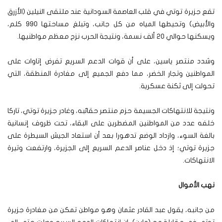
تقع جزيرة توتي في قلب العاصمة السودانية عند ملتقى النيلين (الأزرق
والأبيض) وتحيطها المياه من كل جانب، وتبلغ مساحتها 990 كلم،
ويسكنها حوالي 20 ألف نسمة، ونتيجة الحرب نزح معظم مواطنيها.
وشدد منتصر ياسين، على أن قوات الدعم السريع تفرض إتاوات على
المواطنين وتجار الخضر، مما دفع الجميع إلى مغادرة المنطقة، التي
تحولت إلى ثكنة عسكرية.
ونتيجة للانتهاكات الجسيمة حزم منتصر حقائبه، وغادر جزيرة توتي، تاركا
خلفه عدد من المواطنين المضطرين على البقاء، تحت ظروف إنسانية
بالغة السوء، وازداد الوضع تدهورا بعد أن استعاد الجيش السيطرة على
جزيرة توتي؛ إذ دخل عناصر الدعم السريع إلى الجزيرة، وارتفعت وتيرة
الانتهاكات.
نهب الأموال
من جانبه، يقول عبد القادر عثمان وهو مواطن تمكن من مغادرة جزيرة