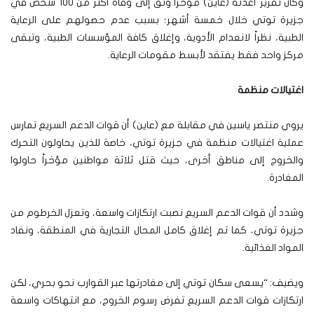
وكان تقرير أعدته (عاين) مؤخراً وثق إلى وفاة أكثر من 100 شخص في
جزيرة توتي خلال خمسة أشهر؛ بسبب عدم حصولهم على الرعاية
الطبية، نظراً لانعدام الأدوية، وإغلاق كافة المؤسسات الطبية، وتبقى
مركز واحد فقط يفتقد لأبسط مقومات الرعاية.
اغتيالات منظمة
يروي منتصر ياسين في مقابلة مع (عاين) أن قوات الدعم السريع تمارس
عملية اغتيالات منظمة في جزيرة توتي، خاصة للذين يحاولون التحرك
والخروج إلى مناطق أخرى، حيث قتل ثلاثة مواطنين مؤخراً حاولوا
المغادرة.
وشدد أن قوات الدعم السريع نصبت ارتكازات واسعة، وتعزل الخرطوم من
جزيرة توتي، كما تم إغلاق كامل المحال التجارية في المنطقة، ونفاد
المواد الغذائية.
ويضيف: “يسعى سكان توتي إلى مغادرتها عبر القوارب نحو بحري، لكن
ارتكازات قوات الدعم السريع تفرض رسوم الخروج، مع انتهاكات واسعة