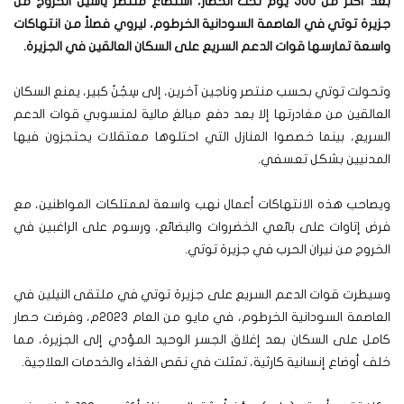
بعد أكثر من 500 يوم تحت الحصار، استطاع منتصر ياسين الخروج من
جزيرة توتي في العاصمة السودانية الخرطوم، ليروي فصلاً من انتهاكات
واسعة تمارسها قوات الدعم السريع على السكان العالقين في الجزيرة
.
وتحولت توتي بحسب منتصر وناجين آخرين، إلى سِجْنُ كبير، يمنع السكان
العالقين من مغادرتها إلا بعد دفع مبالغ مالية لمنسوبي قوات الدعم
السريع، بينما خصصوا المنازل التي احتلوها معتقلات يحتجزون فيها
المدنيين بشكل تعسفي.
ويصاحب هذه الانتهاكات أعمال نهب واسعة لممتلكات المواطنين، مع
فرض إتاوات على بائعي الخضروات والبضائع، ورسوم على الراغبين في
الخروج من نيران الحرب في جزيرة توتي.
وسيطرت قوات الدعم السريع على جزيرة توتي في ملتقى النيلين في
العاصمة السودانية الخرطوم، في مايو من العام 2023م، وفرضت حصار
كامل على السكان بعد إغلاق الجسر الوحيد المؤدي إلى الجزيرة، مما
خلف أوضاع إنسانية كارثية، تمثلت في نقص الغذاء والخدمات العلاجية.