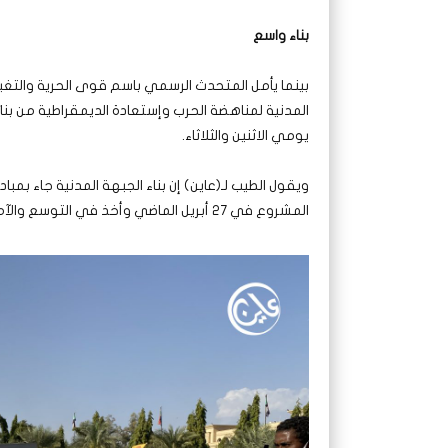
بناء واسع
بينما يأمل المتحدث الرسمي باسم قوى الحرية والتغي
المدنية لمناهضة الحرب وإستعادة الديمقراطية من بنا
يومي الاثنين والثلاثاء.
ويقول الطيب لـ(عاين) إن بناء الجبهة المدنية جاء بمب
المشروع في 27 أبريل الماضي وأخذ في التوسع والآمال كبيرة على نجاح تكوين الجبهة المدنية.