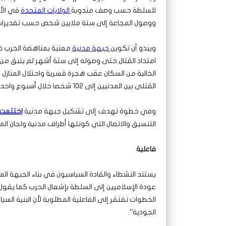
للسلطة حسب وصف مندوبة
الولايات المتحدة
في الأ
ووصول المجاعة إلى ستة ملايين شخص حسب تقديرات “
ويبدو أن تكوين
جبهة مدنية
معنية بمناهضة الحرب ف
امتداد القتال حتى وصوله إلى ستة أشهر لم يتبق من
الخالية من السكان عقب هجرة قسرية واحتلال المنازل
القتلى بين المدنيين إلى 102 شخصا خلال أسبوع واحد مطلع الشهر الجاري.
وفي خطوة تهدف إلى تشكيل جبهة مدنية
اختتمت ا
التنسيق والاتصال التي كونتها أطراف مدنية ولجان المقاومة في 27 أبريل الماضي لغرض
فاعلية
يستند النشطاء والقادة السياسيون في بناء الجبهة ال
عودة الإسلاميين إلى السلطة بإشعال الحرب كما يقو
الخطوات تفتقر إلى الفاعلية المطلوبة لأن البنية السي
الجودية”.