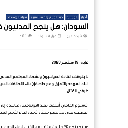
أخبار
الرئيسية
حرب الجيش والدعم السريع
سياسة وإقتصاد
السودان: هل ينجح المدنيون 
شبكة عاين
قبل 3 سنوات
2 ألف
عاين- 19 سبتمبر 2023
لا يتوقف القادة السياسيون ونشطاء المجتمع المدن
البلد المهدد بالتمزق ومع ذلك فإن بناء التحالفات السي
طرفي القتال.
الأسبوع الماضي أطلقت بعثة اليونتاميس مناشدة إلى ال
العميقة على حد تعبير ممثل الأمين العام للأمم المت
وينتظر نحو 20 مليون متضرر من القتال إنهاء 