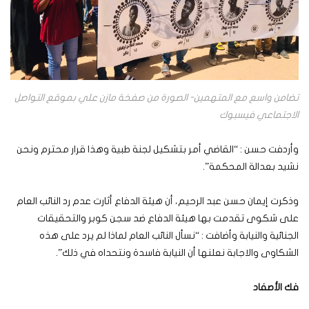
تضامن واسع مع المتهمين- الصورة من صفخة مازن علي بموقع التواصل
الاجتماعي فيسبوك
وأردفت حسن : “القاضي أمر بتشكيل لجنة طبية وهذا قرار محترم ونحن
نشيد بعدالة المحكمة”.
وذكرت إيمان حسن عبد الرحيم، أن هيئة الدفاع أثارت عدم رد النائب العام
على شكوى تقدمت بها هيئة الدفاع ضد سجن كوبر والتحقيقات
الجنائية والنيابة وأضافت : “نسأل النائب العام لماذا لم يرد على هذه
الشكاوى والاجابة نعلنها أن النيابة فاسدة ونتحداه في ذلك”.
فك الأصفاد