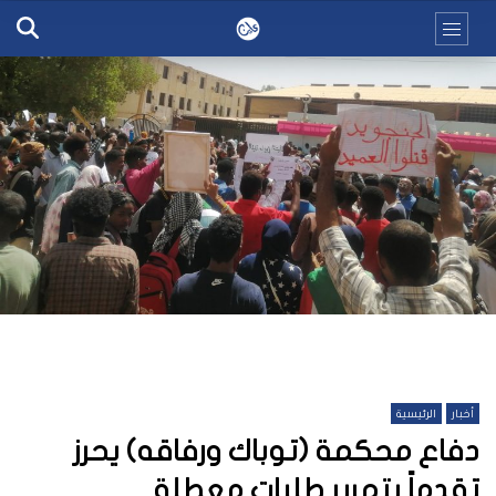
أخبار
الرئيسية
دفاع محكمة (توباك ورفاقه) يحرز
تقدماً بتمرير طلبات معطلة