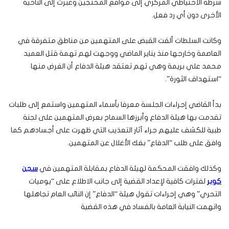
شرطة الاحتياطي المركزي إلى مواقع المحتجين وعبرت إلى الناحية
الأخرى دون أي رد فعل.
وكانت السلطات ألقت القبض على المتهمين من مناطق متفرقة في
العاصمة وخارجها منذ يناير الماضي ووجهت لهم تهمة قتل العميد
محمد علي بريمة وهي تهم تعتقد هيئة الدفاع أن الغرض منها
“استهداف الثورة”.
بدأ القاضي إجراءات الجلسة معرفا بأسماء المتهمين واستمع إلى طلبات
تقدمت بها هيئة الدفاع وأبرزها السماح بعرض المتهمين على لجنة
طبية للكشف عليهم جراء آثار التعذيب التي ظهرت على أجسادهم كما
وافق على طلب “الدفاع” بفك الأغلال عن المتهمين.
وكذلك وافقت المحكمة لهيئة الدفاع بمقابلة المتهمين في
سجن
كوبر
لفترات كافية لإعداد القضية إلى جانب الاطلاع على “يوميات
التحري” وهي إجراءات تقول هيئة “الدفاع” إن النائب العام تجاهلها
واتهمت النيابة العامة بالفساد في هذه القضية