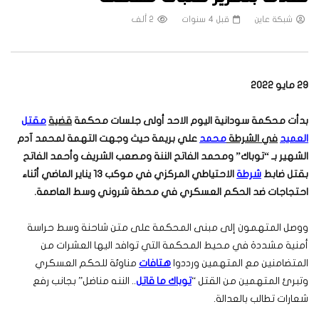
شبكة عاين
قبل 4 سنوات
2 ألف
29 مايو 2022
بدأت محكمة سودانية اليوم الاحد أولى جلسات محكمة
قضية
مقتل
العميد
في الشرطة
محمد
علي بريمة حيث وجهت التهمة لمحمد آدم
الشهير بـ “توباك” ومحمد الفاتح الننة ومصعب الشريف وأحمد الفاتح
بقتل ضابط
شرطة
الاحتياطي المركزي في موكب 13 يناير الماضي أثناء
احتجاجات ضد الحكم العسكري في محطة شروني وسط العاصمة.
ووصل المتهمون إلى مبنى المحكمة على متن شاحنة وسط حراسة
أمنية مشددة في محيط المحكمة التي توافد اليها العشرات من
المتضامنين مع المتهمين ورددوا
هتافات
مناوئة للحكم العسكري
وتبرئ المتهمين من القتل “
توباك ما قاتل
.. الننه مناضل” بجانب رفع
شعارات تطالب بالعدالة.