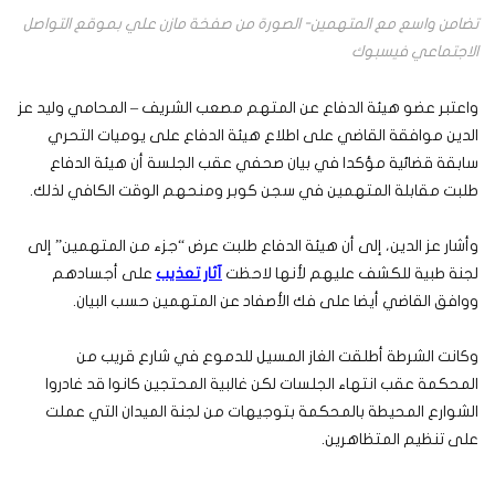
تضامن واسع مع المتهمين- الصورة من صفخة مازن علي بموقع التواصل
الاجتماعي فيسبوك
واعتبر عضو هيئة الدفاع عن المتهم مصعب الشريف – المحامي وليد عز
الدين موافقة القاضي على اطلاع هيئة الدفاع على يوميات التحري
سابقة قضائية مؤكدا في بيان صحفي عقب الجلسة أن هيئة الدفاع
طلبت مقابلة المتهمين في سجن كوبر ومنحهم الوقت الكافي لذلك.
وأشار عز الدين، إلى أن هيئة الدفاع طلبت عرض “جزء من المتهمين” إلى
لجنة طبية للكشف عليهم لأنها لاحظت
آثار تعذيب
على أجسادهم
ووافق القاضي أيضا على فك الأصفاد عن المتهمين حسب البيان.
وكانت الشرطة أطلقت الغاز المسيل للدموع في شارع قريب من
المحكمة عقب انتهاء الجلسات لكن غالبية المحتجين كانوا قد غادروا
الشوارع المحيطة بالمحكمة بتوجيهات من لجنة الميدان التي عملت
على تنظيم المتظاهرين.