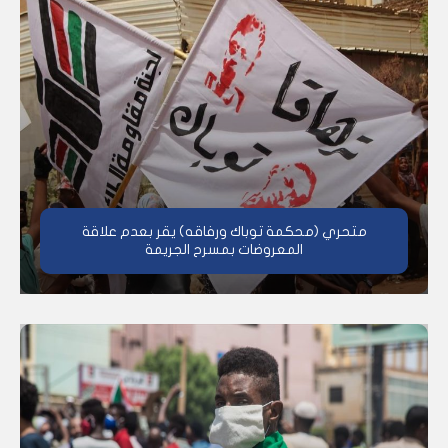
متحري (محكمة توباك ورفاقه) يقر بعدم علاقة
المعروضات بمسرح الجريمة