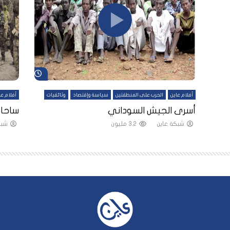
شاهد لاحقاً
شاهد لاحقاً
أفلام عاين
الحرب على المنطقتين
سياسة وإقتصاد
وثائقيات
أفلام عا
لقين
أسرى الجيش السوداني
ساحات
شبكة عاين
3.2 مليون
شبك