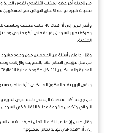
من ناحيته أقر عضو المكتب التنفيذي لقوى الحرية وال
تحديات كبيرة تواجه الاتفاق النهائي مع العسكريين م
وأشار البرير، إلى أن هناك 48 سا
وحركة تحرير السودان بقيادة مني أركو مناوي وممث
الختمية.
وقال ردا على أسئلة من الصحفيين حول وجود حشود عس
من قبل مؤيدي النظام البائد بالتخويف والإرهاب ودع
المدنية والعسكريين لتشكل حكومة مدنية انتقالية”.
ونفى البرير تقلد المكون العسكري “أية مناصب دستور
من جهته أكد المتحدث الرسمي باسم قوى الحرية وال
النهائي وتكوين حكومة مدنية انتقالية في السودان و
وقال حسن إن عناصر النظام البائد لن تخيف الشعب السو
إلى أن “هذه هي نهاية نظام المخلوع”.