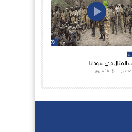
شاهد لاحقاً
ين
أفلام عاين
 القتال في سودانا
رانيا مأمون: الثمن 
ة عاين
1.6 مليون
شبكة عاين
1.5 مليون