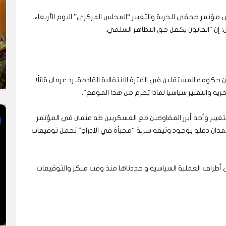
ي مؤتمر صحفي للحرية والتغيير “المجلس المركزي” اليوم الأربعاء،
 إن “القانون يكفل حق التظاهر السلمي.
حكومة المستقلين في الفترة الانتقالية القادمة، رد عرمان قائلًا:
ة والتغيير سياسيا لماذا يُحرم من هذا الموقع”.
غيير وأحد أبرز المفاوضين مع العسكريين طه عثمان في المؤتمر
دان دقلو بوجود وثيقة سرية “مخبأة في الادراج” تحمل توقيعات
أطراف العملية السياسية و حددناها منذ وقت مبكر والتوقيعات