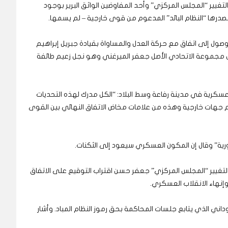
تغيير “المجلس المركزي” وأحد المفاوضين الواثق البرير بوجود
صدرها “النظام البائد” المدعوم من قوى خارجية – لم يسمها.
عة متبقية وحاسمة للوصول إلى اتفاق مع حركة العدل والمساواة بقيادة جبريل إبراهيم
ل مجموعة الاتحادي الأصل جعفر الميرغني وهو نجل زعيم طائفة
كرية في مدينة رفاعة وسط البلاد: “الكل مدرك لهذه التحديات
م جهات خارجية وهذه من علامات مخاض الاتفاق النهائي بين القوى
ية” وقال إن المكون العسكري سيعود إلى الثكنات.
تغيير “المجلس المركزي” جعفر حسن اقتراب التوقيع على الاتفاق
إنهاء الانقلاب العسكري.
داني الذي يتابع جلسات المحاكمة بحق رموز النظام المباد. وأشار