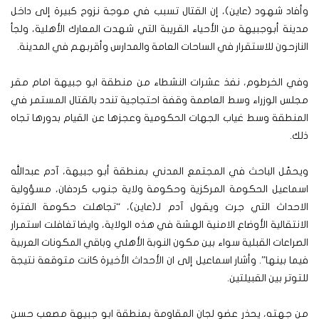
وأفاد شهود (عاين)، إن القتال تسبب في موجة نزوح كبيرة إلى داخل
مدينة أبوجبيهة من الأحياء القريبة التي شهدت المعارك الأهلية، ولجأ
النازحون للاستقرار في الساحات العامة والمدارس وأقربهم في المدينة.
وفي الخرطوم، نفذ عشرات النشطاء من منطقة ابو جبيهة امام مقر
مجلس الوزراء وسط العاصمة وقفة احتجاجية تندد بالقتال المستمر في
المنطقة وسط غياب الجهات الحكومية وعجزها عن القيام بدورها تجاه
ذلك.
ويحمًل الباحث في المجتمع المدني بمنطقة أبو جبيهة، آدم عبدالله
اسماعيل الحكومة المركزية وحكومة ولاية جنوب كردفان، مسؤولية
الاحداث التي جرت ويقول آدم لـ(عاين)، “تجاهلت حكومة الفترة
الانتقالية الأوضاع الامنية الهشة في هذه الولاية، وايضا تغافلت استمرار
الصراعات القبلية سواء بين مكون النوبة الأهلي وباقي المكونات العربية
فيما بينها”. وأشار اسماعيل إلى ان الأحداث الأخيرة كانت متوقعة نتيجة
للتوتر بين القبيلتين.
من جهته، يحذر عضو لجان المقاومة بمنطقة ابو جبيهة مصعب حسن