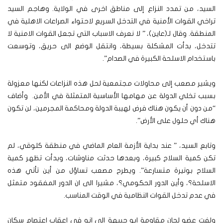
السيد، من تمدد النزاع إلى مناطق اخرى في الولاية. وهاجم السيد
تراخي القوات الأمنية في التدخل السريع لاحتواء الصراعات الاهلية في
المنطقة. وقال لـ(عاين)، ” لا نعرف الاسباب التي تجعل القوات الامنية لا
تتدخل، بدأت المشكلة بسيطة، وانتقل الوضع الى حريق، وتوسعت
باستخدام الاسلحة الكبيرة في الصدام”.
ويشير مصعب إلى محاولات مجتمعية لحل هذه النزاعات لكنها معزولة
بسبب تخلي الدولة عن مهامها الأساسية المتمثلة في الأمن. وأضاف
“من دون أن يكون هناك فرض لهيبة الدولة ومحاكمة المجرمين، لن تكون
هناك أي حلول على الأرض”.
وتابع السيد، ” عند بداية الأزمة العام الماضي في منطقة كلوقي، لم
تكن كمية السلاح كبيرة، وبعدها حدثت مناوشات، وبدأت تظهر كمية
السلاح بوتيرة متسارعة”. ويطرح مصعب تساؤل من أين تأتي هذه
الاسلحة؟، وأين الدور الحكومي؟، مشيرا الى ان الدور المفقود متمثل
في عدم تدخل القوات النظامية في الوقت المناسب.
ولفت عضو لجان مقاومة ابو جبيهة إلى انه في اعقاب اعتصام سكان