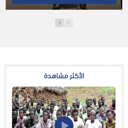
اﻷكثر مشاهدة