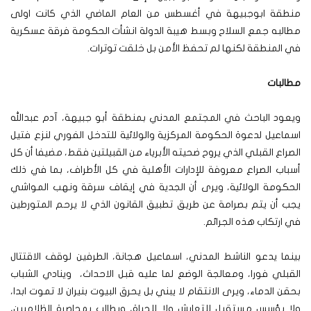
منطقة ابوجبيهة في أغسطس من العام الماضي الذي كانت اولى
مطالبه جمع السلاح وبسط هيبة الدولة انشأت الحكومة فرقة عسكرية
في المنطقة لكنها لم تحفظ الأمن بل خلقت توترات.
مطالبات
ويعود الباحث في المجتمع المدني بمنطقة أبو جبيهة، آدم عبدالله
اسماعيل لدعوة الحكومة المركزية والولائية للتدخل الفوري لنزع فتيل
الصراع القبلي الذي يروح ضحيته الأبرياء من القبيلتين فقط، مضيفا أن كل
أسباب الصراع معروفة للإدارات الأهلية في كل الأطراف، بما في ذلك
الحكومة الولائية، ويرى أن الجدية في إيقاف سرقة ونهب المواشي
يجب أن يتم بصرامة عن طريق تطبيق القانون الذي لا يرحم المتورطين
في ارتكاب هذه الجرائم.
بينما يدعو الناشط المدني، اسماعيل هجانة، الطرفين لوقف الاقتتال
القبلي فورا، ومعالجة الوضع لما عليه قبل الاحداث، وينادي الشباب
بحقن الدماء، ويرى الانتقام لا يبني بل يحرق البيوت بنيران لا تموت ابدا،
ولا يؤسس مستقبل للتعايش ولا للحياة، ويطالب بمحاصرة الظلاميين،