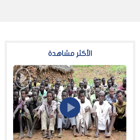
اﻷكثر مشاهدة