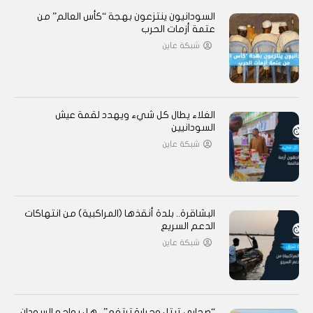
السودانيون ينتزعون بهجة “كأس العالم” من
عتمة أزمات الحرب
شبكة عاين
الغلاء يطال كل شيء ويهدد لقمة عيش
السودانيين
شبكة عاين
البشاقرة.. بلدة أنقذها (المراكبية) من انتهاكات
الدعم السريع
شبكة عاين
“صحارى تبتل وحرارة ترتفع”.. هل يواجه السودان