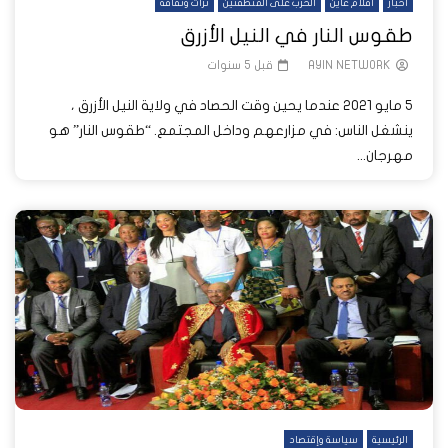
أخبار
أفلام عاين
الحرب على المنطقتين
تراث وثقافة
طقوس النار في النيل الأزرق
AYIN NETWORK
قبل 5 سنوات
5 مايو 2021 عندما يحين وقت الحصاد في ولاية النيل الأزرق ،
ينشغل الناس: في مزارعهم وداخل المجتمع. “طقوس النار” هو
مهرجان...
الرئيسية
سياسة وإقتصاد