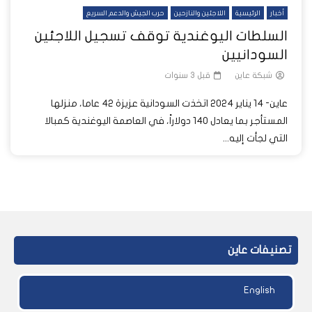
أخبار
الرئيسية
اللاجئين والنازحين
حرب الجيش والدعم السريع
السلطات اليوغندية توقف تسجيل اللاجئين
السودانيين
شبكة عاين
قبل 3 سنوات
عاين- 14 يناير 2024 اتخذت السودانية عزيزة 42 عاما، منزلها
المستأجر بما يعادل 140 دولاراً، في العاصمة اليوغندية كمبالا
التي لجأت إليه...
تصنيفات عاين
English