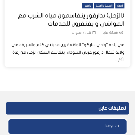
أخبار
الصحة والبيئة
دارفور
(الرُحل) بدارفور يتقاسمون مياه الشرب مع
المواشي و يفتقرون للخدمات
شبكة عاين
قبل 7 سنوات
في بلدة “وادي سايكو” الواقعة بين مدينتي كتم والسريف في
ولاية شمال دارفور غربي السودان، يتقاسم السكان الرُحل من رعاة
الأغ...
تصنيفات عاين
English