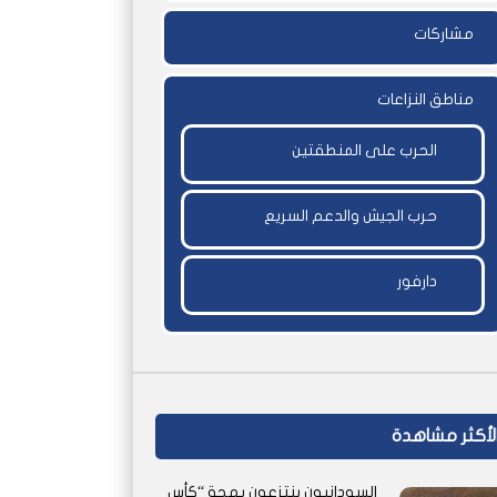
مشاركات
مناطق النزاعات
الحرب على المنطقتين
حرب الجيش والدعم السريع
دارفور
لأكثر مشاهدة
السودانيون ينتزعون بهجة “كأس