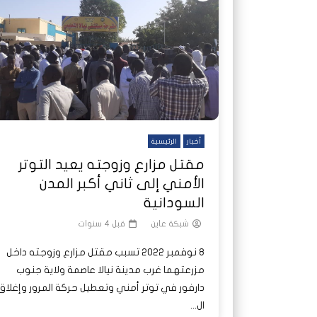
شاهد لاحقا
شاهد لاحقا
عملتان وتطبيق مصرفي واحد.. كيف
عملتان وتطبيق مصرفي واحد.. كيف
تصدر ا
هجمات 
تشظى النظام المصرفي في حرب
تشظى النظام المصرفي في حرب
على خط
ديون ا
السودان؟
السودان؟
أخبار
الرئيسية
مقتل مزارع وزوجته يعيد التوتر
الأمني إلى ثاني أكبر المدن
السودانية
شبكة عاين
قبل 4 سنوات
8 نوفمبر 2022 تسبب مقتل مزارع وزوجته داخل
مزرعتهما غرب مدينة نيالا عاصمة ولاية جنوب
دارفور في توتر أمني وتعطيل حركة المرور وإغلاق
ال...