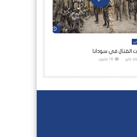
شاهد لاحقاً
ين
أفلام عاين
 القتال في سودانا
رانيا مأمون: الثمن 
ة عاين
1.6 مليون
شبكة عاين
1.5 مليون