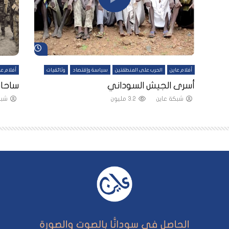
شاهد لاحقاً
شاهد لاحقاً
أفلام عاين
الحرب على المنطقتين
سياسة وإقتصاد
وثائقيات
أفلام عا
لقين
أسرى الجيش السوداني
ساحات
شبكة عاين
3.2 مليون
شبك