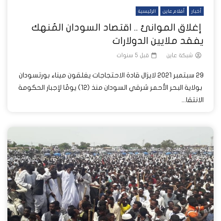
أخبار
أفلام عاين
الرئيسية
إغلاق الموانئ .. اقتصاد السودان المُنهك
يفقد ملايين الدولارات
شبكة عاين
قبل 5 سنوات
29 سبتمبر 2021 لايزال قادة الاحتجاجات يغلقون ميناء بورتسودان
بولاية البحر الأحمر شرقي السودان منذ (12) يومًا لإجبار الحكومة
الانتقا...