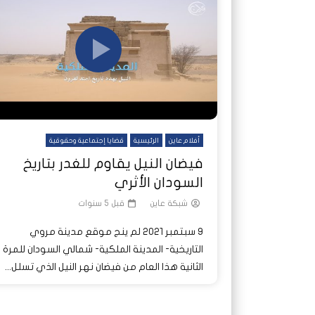
شاهد لاحقا
شاهد لاحقا
عملتان وتطبيق مصرفي واحد.. كيف
عملتان وتطبيق مصرفي واحد.. كيف
تصدر ا
هجمات 
تشظى النظام المصرفي في حرب
تشظى النظام المصرفي في حرب
على خط
ديون ا
السودان؟
السودان؟
أفلام عاين
الرئيسية
قضايا إجتماعية وحقوقية
فيضان النيل يقاوم للغدر بتاريخ
السودان الأثري
شبكة عاين
قبل 5 سنوات
9 سبتمبر 2021 لم ينج موقع مدينة مروي
التاريخية- المدينة الملكية- شمالي السودان للمرة
الثانية هذا العام من فيضان نهر النيل الذي تسلل...