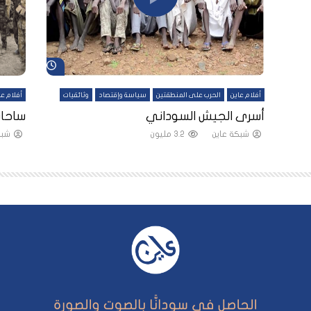
شاهد لاحقاً
شاهد لاحقاً
أفلام عاين
الحرب على المنطقتين
سياسة وإقتصاد
وثائقيات
أفلام عا
لقين
أسرى الجيش السوداني
ساحات
شبكة عاين
3.2 مليون
شبك