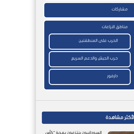
مشاركات
مناطق النزاعات
الحرب على المنطقتين
حرب الجيش والدعم السريع
دارفور
لأكثر مشاهدة
السودانيون ينتزعون بهجة “كأس