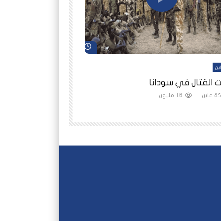
شاهد لاحقاً
ين
أفلام عاين
 القتال في سودانا
رانيا مأمون: الثمن 
ة عاين
1.6 مليون
شبكة عاين
1.5 مليون