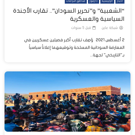
أخبار
الرئيسية
دارفور
مناطق النزاعات
“الشعبية” و”تحرير السودان”.. تقارب الأجندة
السياسية والعسكرية
شبكة عاين
قبل 5 سنوات
2 أغسطس 2021 وُصِف تقارب أكبر فصيلين عسكريين في
المعارضة السودانية المسلحة وتوقيعهما إعلاناً سياسياً
بـ”التاريخي” لجهة...