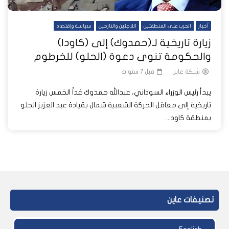
أخبار
الحرب على المنطقتين
اللاجئين والنازحين
سياسة وإقتصاد
زيارة تاريخية لـ(حمدوك) إلى (كاودا)
والحكومة تنوى دعوة (الحلو) للخرطوم
شبكة عاين
قبل 7 سنوات
يبدأ رئيس الوزراء السوداني، عبدالله حمدوك غداً الخمس زيارة
تاريخية إلى معاقل الحركة الشعبية شمال بقيادة عبد العزيز الحلو
بمنطقة كاود...
تصنيفات عاين