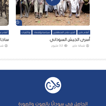
شاهد لاحقاً
شاهد لاحقاً
أفلام عاين
الحرب على المنطقتين
سياسة وإقتصاد
وثائقيات
أفلام عا
لقين
أسرى الجيش السوداني
ساحات
شبكة عاين
3.2 مليون
شبك