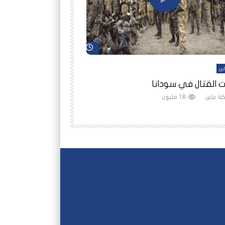
شاهد لاحقاً
ين
أفلام عاين
 القتال في سودانا
رانيا مأمون: الثمن 
ة عاين
1.6 مليون
شبكة عاين
1.5 مليون