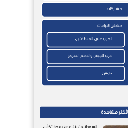
مشاركات
مناطق النزاعات
الحرب على المنطقتين
حرب الجيش والدعم السريع
دارفور
لأكثر مشاهدة
السودانيون ينتزعون بهجة “كأس