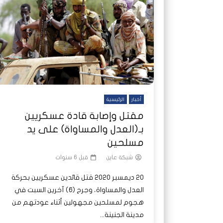
شاهد لاحقا
شاهد لاحقا
عملتان وتطبيق مصرفي واحد.. كيف
عملتان وتطبيق مصرفي واحد.. كيف
تصدر ا
هجمات 
تشظى النظام المصرفي في حرب
تشظى النظام المصرفي في حرب
على خط
ديون ا
السودان؟
السودان؟
أخبار
الرئيسية
مقتل وإصابة قادة عسكريين
بـ(العدل والمساواة) على يد
مسلحين
شبكة عاين
قبل 6 سنوات
20 ديمسبر 2020 قتل قائدين عسكريين بحركة
العدل والمساواة، وجرح (6) آخرين السبت في
هجوم لمسلحين مجهولين أثناء عودتهم من
مدينة الجنينة...