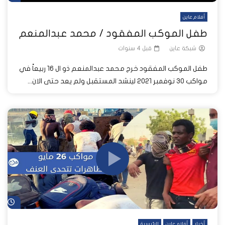
أفلام عاين
طفل الموكب المفقود / محمد عبدالمنعم
شبكة عاين
قبل 4 سنوات
طفل الموكب المفقود خرج محمد عبدالمنعم ذو ال ١٦ ربيعاً في
مواكب ٣٠ نوفمبر ٢٠٢١ لينشد المستقبل ولم يعد حتى الان...
شا
أخبار
أفلام عاين
الرئيسية