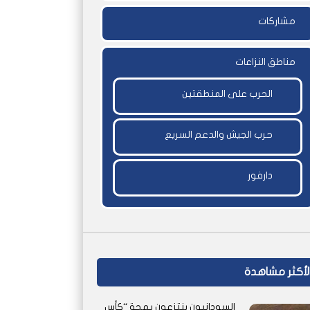
مشاركات
مناطق النزاعات
الحرب على المنطقتين
حرب الجيش والدعم السريع
دارفور
لأكثر مشاهدة
السودانيون ينتزعون بهجة “كأس