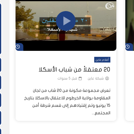
ً
ً
شاهد لاحقاً
لدول العربية.. كيف دفعت الحرب
المسيرات تضع ملايين السودانيين
نشرة أخبار عاين الأسبوعية
جروحٌ لا تُرى.. حرب السودان تمتد إلى
وط النار والجوع
لسودان إلى ذروتها؟
الصحة النفسية للملايين
شاهد لاحقاً
شاهد لاحق
أفلام عاين
20 معتقلاً من شباب الأسكلا
شبكة عاين
قبل 5 سنوات
تعرض مجموعة مكونة من 20 شاب من لجان
المقاومة بولاية الخرطوم للاعتقال بالاسكلا بتاريخ
15 يونيو وتم إقتيادهم إلى قسم شرطة أمن
المجتمع...