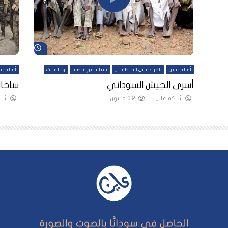
شاهد لاحقاً
شاهد لاحقاً
أفلام عاين
الحرب على المنطقتين
سياسة وإقتصاد
وثائقيات
أفلام عا
لقين
أسرى الجيش السوداني
ساحات
شبكة عاين
3.2 مليون
شبك