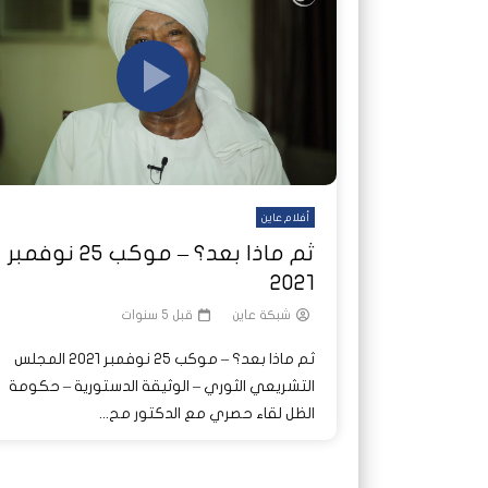
شاهد لاحقا
شاهد لاحقا
عملتان وتطبيق مصرفي واحد.. كيف
عملتان وتطبيق مصرفي واحد.. كيف
تصدر ا
هجمات 
تشظى النظام المصرفي في حرب
تشظى النظام المصرفي في حرب
على خط
ديون ا
السودان؟
السودان؟
أفلام عاين
ثم ماذا بعد؟ – موكب ٢٥ نوفمبر
٢٠٢١
شبكة عاين
قبل 5 سنوات
ثم ماذا بعد؟ – موكب ٢٥ نوفمبر ٢٠٢١ المجلس
التشريعي الثوري – الوثيقة الدستورية – حكومة
الظل لقاء حصري مع الدكتور مح...