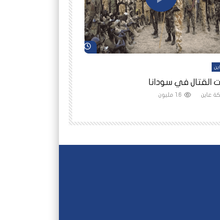
شاهد لاحقاً
ين
أفلام عاين
 القتال في سودانا
رانيا مأمون: الثمن 
ة عاين
1.6 مليون
شبكة عاين
1.5 مليون