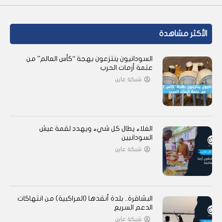
الأكثر مشاهدة
السودانيون ينتزعون بهجة “كأس العالم” من
عتمة أزمات الحرب
شبكة عاين
الغلاء يطال كل شيء ويهدد لقمة عيش
السودانيين
شبكة عاين
البشاقرة.. بلدة أنقذها (المراكبية) من انتهاكات
الدعم السريع
شبكة عاين