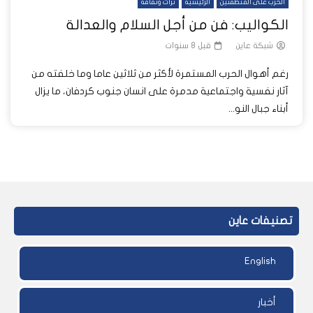
الحرب على المنطقتين
الرئيسية
تراث وثقافة
الكواليب: فن من أجل السلام والعدالة
شبكة عاين
قبل 8 سنوات
رغم أهوال الحرب المستمرة لأكثر من ثلاثين عاما وما خلفته من
آثار نفسية واجتماعية مدمرة على انسان جنوب كردفان، ما يزال
أبناء جبال النو...
تصنيفات عاين
English
أخبار