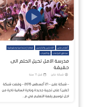
شاهد لاحقا
شاهد لاحقا
عملتان وتطبيق مصرفي واحد.. كيف
عملتان وتطبيق مصرفي واحد.. كيف
تصدر ا
هجمات 
تشظى النظام المصرفي في حرب
تشظى النظام المصرفي في حرب
على خط
ديون ا
السودان؟
السودان؟
أفلام عاين
اللاجئين والنازحين
قضايا إجتماعية وحقوقية
مناطق النزاعات
وثائقيات
مدرسة الامل تحيل الحلم الى
حقيقة
شبكة عاين
قبل 11 سنة
– شبكة عاين – ٢١ أغسطس ٢٠١٥ – وقفت شبكة
(عاين) على تجربة جديدة وبادرة انسانية نادرة من
اجل توسيع رقعة التعليم في م...