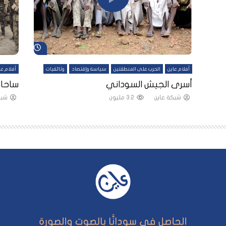
شاهد لاحقاً
شاهد لاحقاً
أفلام عاين
الحرب على المنطقتين
سياسة وإقتصاد
وثائقيات
أفلام عا
لقين
أسرى الجيش السوداني
ساحات
شبكة عاين
3.2 مليون
شبك