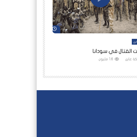
شاهد لاحقاً
ين
أفلام عاين
 القتال في سودانا
رانيا مأمون: الثمن 
ة عاين
1.6 مليون
شبكة عاين
1.5 مليون