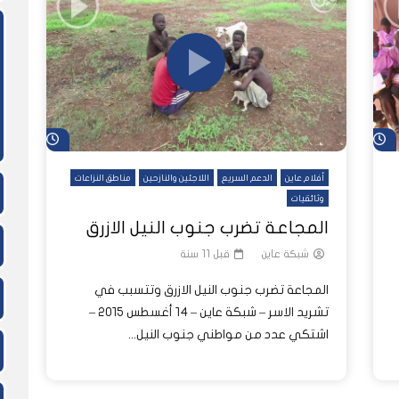
ً
ً
شاهد لاحقاً
لدول العربية.. كيف دفعت الحرب
المسيرات تضع ملايين السودانيين
نشرة أخبار عاين الأسبوعية
جروحٌ لا تُرى.. حرب السودان تمتد إلى
وط النار والجوع
لسودان إلى ذروتها؟
الصحة النفسية للملايين
شاهد لاحقاً
شاهد لاحق
أفلام عاين
الدعم السريع
اللاجئين والنازحين
مناطق النزاعات
وثائقيات
المجاعة تضرب جنوب النيل الازرق
شبكة عاين
قبل 11 سنة
المجاعة تضرب جنوب النيل الازرق وتتسبب في
تشريد الاسر – شبكة عاين – ١٤ أغسطس ٢٠١٥ –
اشتكي عدد من مواطني جنوب النيل...