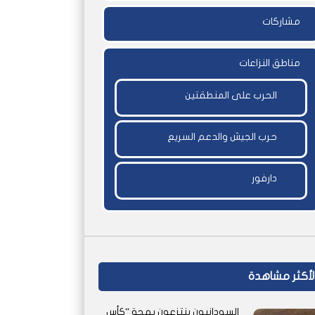
مشاركات
مناطق النزاعات
الحرب على المنطقتين
حرب الجيش والدعم السريع
دارفور
لأكثر مشاهدة
السودانيون ينتزعون بهجة “كأس