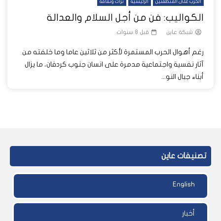
الحرب على المنطقتين
الرئيسية
تراث وثقافة
الكواليب: فن من أجل السلام والعدالة
شبكة عاين
قبل 8 سنوات
رغم أهوال الحرب المستمرة لأكثر من ثلاثين عاما وما خلفته من
آثار نفسية واجتماعية مدمرة على انسان جنوب كردفان، ما يزال
أبناء جبال النو...
تصنيفات عاين
English
أخبار