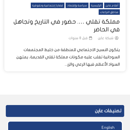
أفلام عاين
الرئيسية
سياسة وإقتصاد
قضايا إجتماعية وحقوقية
مناطق النزاعات
مملكة تقلي …. حضور في التاريخ وتجاهل
في الحاضر
شبكة عاين
قبل 8 سنوات
يتكون النسيج الاجتماعي للمنطقة من خليط المجتمعات
السودانية تغلب عليه مكونات مملكة تقلي القديمة، يمتهن
السواد الأعظم فيها الرعي والزر...
تصنيفات عاين
English