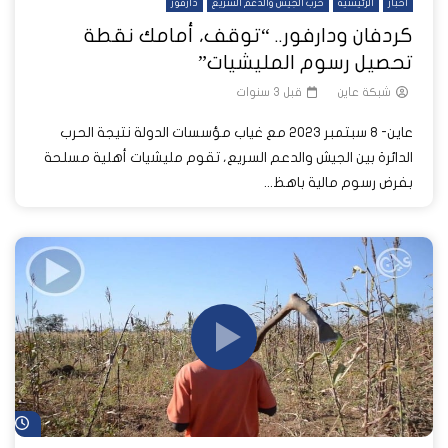
أخبار
الرئيسية
حرب الجيش والدعم السريع
دارفور
كردفان ودارفور.. “توقف، أمامك نقطة
تحصيل رسوم المليشيات”
شبكة عاين
قبل 3 سنوات
عاين- 8 سبتمبر 2023 مع غياب مؤسسات الدولة نتيجة الحرب
الدائرة بين الجيش والدعم السريع، تقوم مليشيات أهلية مسلحة
بفرض رسوم مالية باهظ...
شا