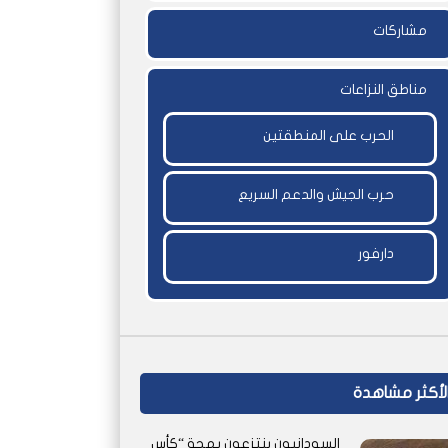
مشاركات
مناطق النزاعات
الحرب على المنطقتين
حرب الجيش والدعم السريع
دارفور
لأكثر مشاهدة
السودانيون ينتزعون بهجة “كأس