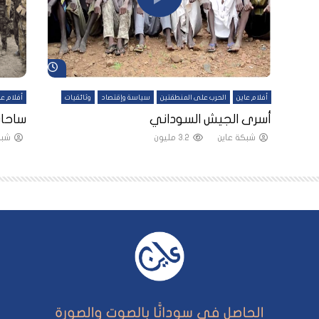
شاهد لاحقاً
شاهد لاحقاً
أفلام عاين
الحرب على المنطقتين
سياسة وإقتصاد
وثائقيات
أفلام عا
لقين
أسرى الجيش السوداني
ساحات
شبكة عاين
3.2 مليون
شبك