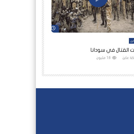
شاهد لاحقاً
ين
أفلام عاين
 القتال في سودانا
رانيا مأمون: الثمن 
ة عاين
1.6 مليون
شبكة عاين
1.5 مليون