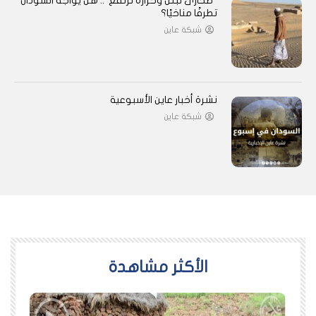
“صحارى تبتل وحرارة ترتفع”.. هل يواجه السودان
تطرفًا مناخيًا؟
شبكة عاين
نشرة أخبار عاين الأسبوعية
شبكة عاين
اﻷكثر مشاهدة