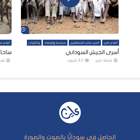
شاهد لاحقاً
شاهد لاحقاً
أفلام عاين
الحرب على المنطقتين
سياسة وإقتصاد
وثائقيات
أفلام عا
لقين
أسرى الجيش السوداني
ساحات
شبكة عاين
3.2 مليون
شبك