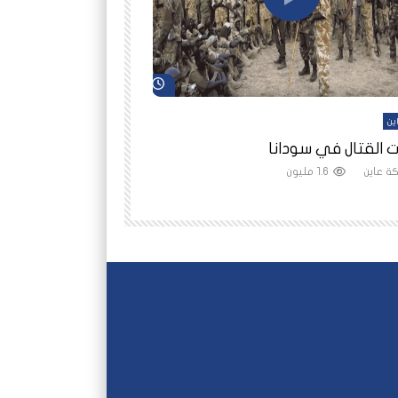
شاهد لاحقاً
ين
أفلام عاين
 القتال في سودانا
رانيا مأمون: الثمن 
ة عاين
1.6 مليون
شبكة عاين
1.5 مليون