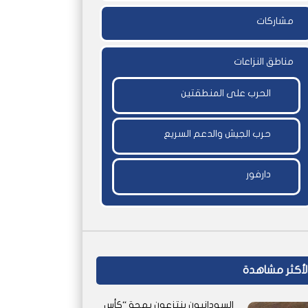
مشاركات
مناطق النزاعات
الحرب على المنطقتين
حرب الجيش والدعم السريع
دارفور
لأكثر مشاهدة
السودانيون ينتزعون بهجة “كأس