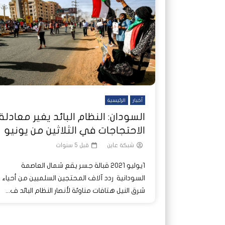
شاهد لاحقا
شاهد لاحقا
عملتان وتطبيق مصرفي واحد.. كيف
عملتان وتطبيق مصرفي واحد.. كيف
تصدر ا
هجمات 
تشظى النظام المصرفي في حرب
تشظى النظام المصرفي في حرب
على خط
ديون ا
السودان؟
السودان؟
أخبار
الرئيسية
السودان: النظام البائد يغير معادلة
الاحتجاجات في الثلاثين من يونيو
شبكة عاين
قبل 5 سنوات
1يوليو 2021 قبالة جسر يقع شمال العاصمة
السودانية ردد آلاف المحتجين السلميين من أحياء
شرق النيل هتافات مناوئة لأنصار النظام البائد ف...