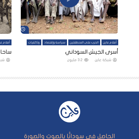
شاهد لاحقاً
شاهد لاحقاً
أفلام عاين
الحرب على المنطقتين
سياسة وإقتصاد
وثائقيات
أفلام عا
لقين
أسرى الجيش السوداني
ساحات
شبكة عاين
3.2 مليون
شبك