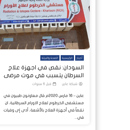
شاهد لاحقا
شاهد لاحقا
عملتان وتطبيق مصرفي واحد.. كيف
عملتان وتطبيق مصرفي واحد.. كيف
تصدر ا
هجمات 
تشظى النظام المصرفي في حرب
تشظى النظام المصرفي في حرب
على خط
ديون ا
السودان؟
السودان؟
أخبار
الرئيسية
الصحة والبيئة
السودان: نقص في اجهزة علاج
السرطان يتسبب في موت مرضى
شبكة عاين
قبل 6 سنوات
عاين – 16 مارس 2020م قال معاونون طبيون في
مستشفى الخرطوم لعلاج الاورام السرطانية، ان
نقصاً في أجهزة العلاج بالأشعة، أدى إى وفيات
في...