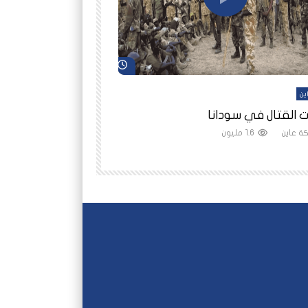
شاهد لاحقاً
ين
أفلام عاين
 القتال في سودانا
رانيا مأمون: الثمن 
ة عاين
1.6 مليون
شبكة عاين
1.5 مليون