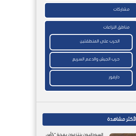
مشاركات
مناطق النزاعات
الحرب على المنطقتين
حرب الجيش والدعم السريع
دارفور
لأكثر مشاهدة
السودانيون ينتزعون بهجة “كأس