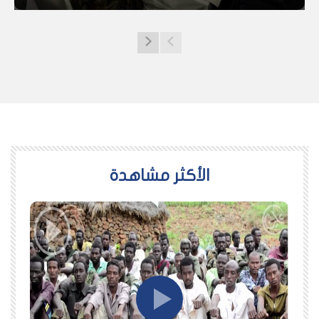
اﻷكثر مشاهدة