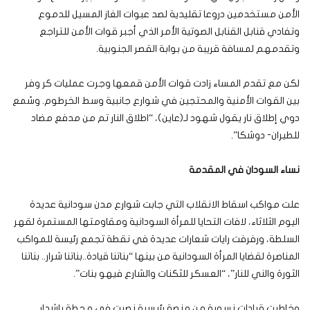
الأمن مستخدمين دروعا تقليدية لصد عبوات الغاز المسيل للدموع
وتفادي قنابل القنابل الصوتية الأمر الذي أجبر قوات الأمن للتراجع
وتقدمهم لمسافة قريبة من بوابة القصر الجنوبية.
لكن مع تقدم المساء زادت قوات الأمن قمعها وجرت عمليات كر وفر
بين القوات الأمنية والمحتجين في شوارع جانبية وسط الخرطوم. وسُمع
دوي إطلاق نار يقول شهود لـ(عاين)، “اطلاق النار تم من مدفع مضاد
للطيران- دوشكا”.
نساء السودان في المقدمة
علت مواكب اسقاط الانقلاب التي جابت شوارع مدن سودانية عديدة
اليوم الثلاثاء، لافات التحايا للمرأة السودانية ومقاومتها المستمرة لقهر
السلطة، ورفرفت رايات شعارات عديدة في نقطة تجمع رئيسة للمواكب
المناصرة لقضايا المرأة السودانية من بينها “بناتنا قيادة..بناتنا شرار.. بناتنا
الثورة والني للنار”، “العسكر للثكنات والشارع فيهو بنات”.
وخاطبت قيادات نسوية من منصة رئيسية نصبت في محطة باشدار