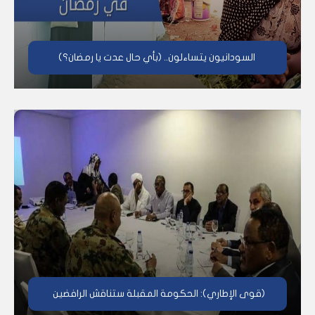
السودانيون يتساءلون.. (بأي حال عدت يا رمضان؟)
(قوى الإطاري): الحكومة المقبلة ستناقش الرافضين