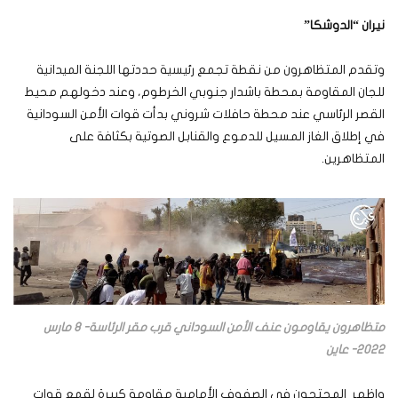
نيران “الدوشكا”
وتقدم المتظاهرون من نقطة تجمع رئيسية حددتها اللجنة الميدانية
للجان المقاومة بمحطة باشدار جنوبي الخرطوم، وعند دخولهم محيط
القصر الرئاسي عند محطة حافلات شروني بدأت قوات الأمن السودانية
في إطلاق الغاز المسيل للدموع والقنابل الصوتية بكثافة على
المتظاهرين.
متظاهرون يقاومون عنف الأمن السوداني قرب مقر الرئاسة- 8 مارس
2022- عاين
واظهر المحتجون في الصفوف الأمامية مقاومة كبيرة لقمع قوات