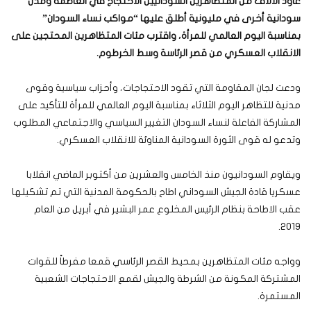
عاود الألاف من المتظاهرين السودانيين الاحتجاج في العاصمة ومدن
سودانية أخرى في مليونية أطلق عليها “مواكب نساء السودان”
بمناسبة اليوم العالمي للمرأة، واقترب مئات المتظاهرين المحتجين على
الانقلاب العسكري من قصر الرئاسة وسط الخرطوم.
ودعت لجان المقاومة التي تقود الاحتجاجات، وأحزاب سياسية وقوى
مدنية للتظاهر اليوم الثلاثاء بمناسبة اليوم العالمي للمرأة للتأكيد على
المشاركة الفاعلة لنساء السودان التغيير السياسي والاجتماعي المطلوب
وتدعو له قوى الثورة السودانية المناوئة للانقلاب العسكري.
ويقاوم السودانيون منذ الخامس والعشرين من أكتوبر الماضي انقلابا
عسكريا قادة الجيش السوداني اطاح بالحكومة المدنية التي تم تشكيلها
عقب الاطاحة بنظام الرئيس المخلوع عمر البشير في أبريل من العام
2019.
وواجه مئات المتظاهرين بمحيط القصر الرئاسي قمعا مفرطاً للقوات
المشتركة المكونة من الشرطة والجيش لقمع الاحتجاجات الشعبية
المستمرة.