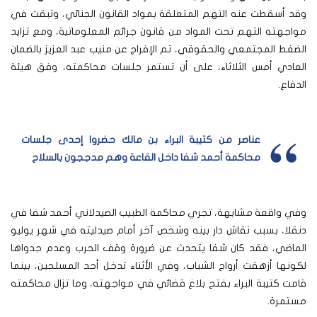
وقد أسقطت عنه التهم المتعلقة بمواد القانون الجنائي، وتبقت في
مواجهته التهم تحت المواد من قانون جرائم المعلوماتية، ومع تزايد
الضغط المجتمعي والحقوقي، تم الإفراج عن منيب عبد العزيز بالضمان
العادي أمس الثلاثاء، على أن تستمر جلسات محاكمته، وفق هيئة
الدفاع.
عناصر من كتيبة البراء بن مالك حضروا إحدى جلسات
محاكمة أحمد شفا داخل القاعة وهم مدججون بالسلاح
وفي واقعة مشابهة، تجري محاكمة الطبيب الصيدلاني أحمد شفا في
دنقلا، بسبب نقاش دار بينه وشخص آخر أمام صيدليته في شهر يوليو
الماضي، فقد كان شفا يتحدث عن ضرورة وقف الحرب وعدم جدواها
لكونها أزهقت أرواح الشباب، وفي الأثناء تدخل أحد المسلحين، بينما
قامت كتيبة البراء بفتح بلاغ قضائي في مواجهته، وما تزال محاكمته
مستمرة.