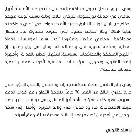
وفي سياق متصل، تجري محاكمة المحامي منتصر عبد الله منذ أبريل
الماضي في مدينة بورتسودان شرقي البلاد، وذلك بسبب توليه مهمة
الدفاع عن رئيس الوزراء السابق د. عبد الله حمدوك الذي تجري محاكمته
غيابياً هناك. وكان تحالف صمود الذي يقوده حمدوك ندد باعتقال
ومحاكمة المحامي منتصر، واعتبرها تجيير سافر لمؤسسات الدولة
العدلية وصفعة مدوية في وجه العدالة، وقال في بيان وقتها، إن
“التهم الملفقة والمحاكمات السياسية، استهتار خطير بالعدالة، وأجهزة
إنفاذ القانون، وتحويل المؤسسات القانونية لأدوات قمع وتصفية
حسابات سياسية”.
وفي يناير الماضي، قضت محكمة جنايات ود مدني بالسجن المؤبد على
خالد بحيري البالغ من العمر 70 عاماً، بتهمة التعاون مع قوات الدعم
السريع، وهو كاتب ومؤرخ وأحد أبرز الفاعلين في ثورة ديسمبر، وقاد
حركة الاحتجاجات من ود مدني في ولاية الجزيرة، وأُحِيل إلى سجن
الهدى في أمدرمان تحت ظروف إنسانية وصحية سيئة، وفق أسرته.
لا سند قانوني