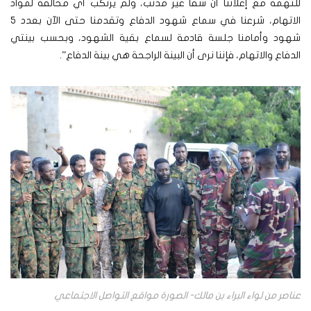
للتهمة مع إعلاننا أن شفا غير مذنب، ولم يرتكب أي مخالفة لمواد
الاتهام، شرعنا في سماع شهود الدفاع وتقدمنا حتى الآن بعدد 5
شهود وأمامنا جلسة قادمة لسماع بقية الشهود، وبحسب بينتي
الدفاع والاتهام، فإننا نرى أن البينة الراجحة هي بينة الدفاع”.
عناصر من لواء البراء بن مالك- الصورة مواقع التواصل الاجتماعي