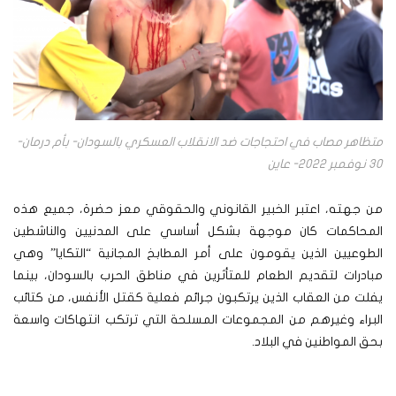
متظاهر مصاب في احتجاجات ضد الانقلاب العسكري بالسودان- بأم درمان-
30 نوفمبر 2022- عاين
من جهته، اعتبر الخبير القانوني والحقوقي معز حضرة، جميع هذه
المحاكمات كان موجهة بشكل أساسي على المدنيين والناشطين
الطوعيين الذين يقومون على أمر المطابخ المجانية “التكايا” وهي
مبادرات لتقديم الطعام للمتأثرين في مناطق الحرب بالسودان، بينما
يفلت من العقاب الذين يرتكبون جرائم فعلية كقتل الأنفس، من كتائب
البراء وغيرهم من المجموعات المسلحة التي ترتكب انتهاكات واسعة
بحق المواطنين في البلاد.