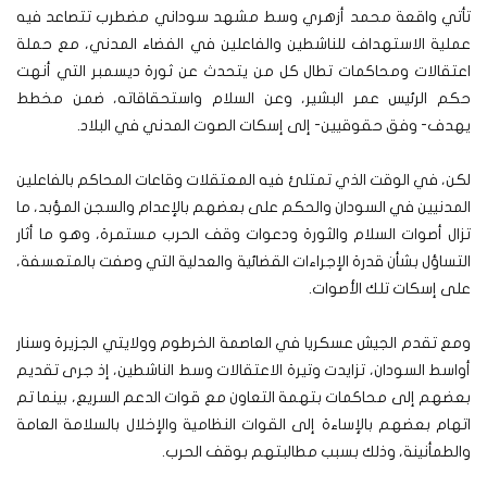
تأتي واقعة محمد أزهري وسط مشهد سوداني مضطرب تتصاعد فيه
عملية الاستهداف للناشطين والفاعلين في الفضاء المدني، مع حملة
اعتقالات ومحاكمات تطال كل من يتحدث عن ثورة ديسمبر التي أنهت
حكم الرئيس عمر البشير، وعن السلام واستحقاقاته، ضمن مخطط
يهدف- وفق حقوقيين- إلى إسكات الصوت المدني في البلاد.
لكن، في الوقت الذي تمتلئ فيه المعتقلات وقاعات المحاكم بالفاعلين
المدنيين في السودان والحكم على بعضهم بالإعدام والسجن المؤبد، ما
تزال أصوات السلام والثورة ودعوات وقف الحرب مستمرة، وهو ما أثار
التساؤل بشأن قدرة الإجراءات القضائية والعدلية التي وصفت بالمتعسفة،
على إسكات تلك الأصوات.
ومع تقدم الجيش عسكريا في العاصمة الخرطوم وولايتي الجزيرة وسنار
أواسط السودان، تزايدت وتيرة الاعتقالات وسط الناشطين، إذ جرى تقديم
بعضهم إلى محاكمات بتهمة التعاون مع قوات الدعم السريع، بينما تم
اتهام بعضهم بالإساءة إلى القوات النظامية والإخلال بالسلامة العامة
والطمأنينة، وذلك بسبب مطالبتهم بوقف الحرب.