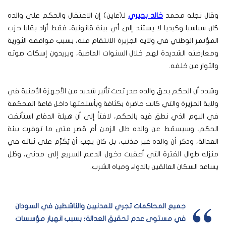
وقال نجله محمد
خالد بحيري
لـ(عاين) إن الاعتقال والحكم على والده
كان سياسيا وكيديا لا يستند إلى أي بينة قانونية، فقط أراد بقايا حزب
المؤتمر الوطني في ولاية الجزيرة الانتقام منه، بسبب مواقفه الثورية
ومعارضته الشديدة لهم خلال السنوات الماضية، ويريدون إسكات صوته
والثوار من خلفه.
وشدد أن الحكم بحق والده صدر تحت تأثير شديد من الأجهزة الأمنية في
ولاية الجزيرة والتي كانت حاضرة بكثافة وبأسلحتها داخل قاعة المحكمة
في اليوم الذي نطق فيه بالحكم، لافتاً إلى أن هيئة الدفاع استأنفت
الحكم، وسيسقط عن والده طال الزمن أم قصر متى ما توفرت بيئة
العدالة، وذكر أن والده غير مذنب، بل كان يجب أن يُكَرَّم على ثباته في
منزله طوال الفترة التي أعقبت دخول الدعم السريع إلى مدني، وظل
يساعد السكان العالقين بالدواء ومياه الشرب.
جميع المحاكمات تجري للمدنيين والناشطين في السودان
في مستوى عدم تحقيق العدالة؛ بسبب انهيار مؤسسات