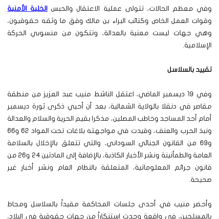
وفي معظم الحالات، تتولى عملية الاعتقال والحبس
الخلية الأمنية
وقوات العمل الخاص وكتائب البراء بن مالك وفق ما وثقه حقوقيون،
وهي جهات ليست معنية بالعدالة، وتتكون من منسوبي الحركة
الإسلامية.
تقييد بالسلاسل
وفي 19 ديسمبر الماضي، اعتقل الناشط منيب عبد العزيز من منطقة
مقاصر في دنقلا بالولاية الشمالية، بعد أن أحيي ذكرى ثورة ديسمبر
أمام أحد المساجد وخاطب المصلين، مذكرا بقيم الحرية والسلام والعدالة
ونبذ الحرب والعنف، وقيدت في مواجهته بلاغات تحت المواد 62 و66
و69 من القانون الجنائي السوداني، والتي تتعلق بالإخلال بالسلامة
العامة والطمأنينة ونشر الأخبار الكاذبة، بالإضافة إلى المادتين 24 و26 من
قانون جرائم المعلوماتية، المتعلقة بالنظام العام ونشر أخبار غير
صحيحة.
وأحضر منيب في أحدى جلسات المحاكمة مقيداً بالسلاسل ومحاط
بالمسلحين، في واقعة وجدت استنكاراً من جهات حقوقية في البلاد،