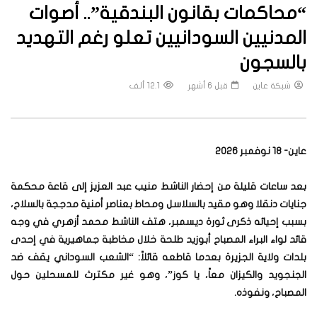
“محاكمات بقانون البندقية”.. أصوات
المدنيين السودانيين تعلو رغم التهديد
بالسجون
شبكة عاين
قبل 6 أشهر
12.1 ألف
عاين- 18 نوفمبر 2026
بعد ساعات قليلة من إحضار الناشط منيب عبد العزيز إلى قاعة محكمة
جنايات دنقلا وهو مقيد بالسلاسل ومحاط بعناصر أمنية مدججة بالسلاح،
بسبب إحيائه ذكرى ثورة ديسمبر، هتف الناشط محمد أزهري في وجه
قائد لواء البراء المصباح أبوزيد طلحة خلال مخاطبة جماهيرية في إحدى
بلدات ولاية الجزيرة بعدما قاطعه قائلاً: “الشعب السوداني يقف ضد
الجنجويد والكيزان معاً، يا كوز”، وهو غير مكترث للمسحلين حول
المصباح، ونفوذه.