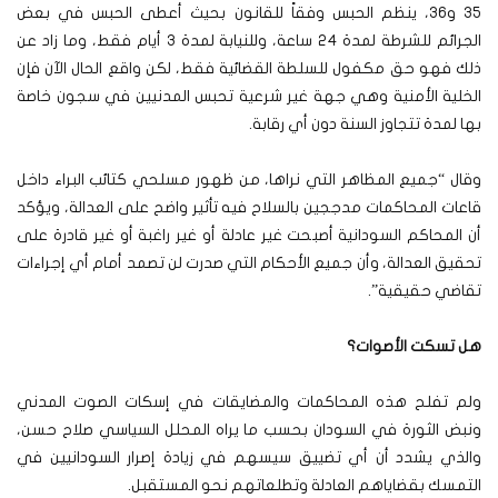
35 و36، ينظم الحبس وفقاً للقانون بحيث أعطى الحبس في بعض
الجرائم للشرطة لمدة 24 ساعة، وللنيابة لمدة 3 أيام فقط، وما زاد عن
ذلك فهو حق مكفول للسلطة القضائية فقط، لكن واقع الحال الآن فإن
الخلية الأمنية وهي جهة غير شرعية تحبس المدنيين في سجون خاصة
بها لمدة تتجاوز السنة دون أي رقابة.
وقال “جميع المظاهر التي نراها، من ظهور مسلحي كتائب البراء داخل
قاعات المحاكمات مدججين بالسلاح فيه تأثير واضح على العدالة، ويؤكد
أن المحاكم السودانية أصبحت غير عادلة أو غير راغبة أو غير قادرة على
تحقيق العدالة، وأن جميع الأحكام التي صدرت لن تصمد أمام أي إجراءات
تقاضي حقيقية”.
هل تسكت الأصوات؟
ولم تفلح هذه المحاكمات والمضايقات في إسكات الصوت المدني
ونبض الثورة في السودان بحسب ما يراه المحلل السياسي صلاح حسن،
والذي يشدد أن أي تضييق سيسهم في زيادة إصرار السودانيين في
التمسك بقضاياهم العادلة وتطلعاتهم نحو المستقبل.