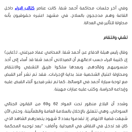
وفي آخر جلسات محاكمة أحمد شفا، كانت عناصر
كتائب البراء
داخل
القاعة وهم مدججون بالسلاح، في مشهد اعتبره حقوقيون بأنه
محاولة للتأثير في العدالة.
تشفٍ وانتقام
وقال رئيس هيئة الدفاع عن أحمد شفا، المحامي عماد ميرغني، لـ(عاين)
إن كتيبة البراء حسب ادعائهم أن الصيدلاني أحمد شفا قد أساء إلى أحد
منسوبيهم وقائدهم، وبعدها سلكوا طريق التشفي والانتقام
ومحاولة اغتيال الشخصية منذ بداية الإجراءات، فقد تم نشر أمر القبض
مع لوحة سيارة أحمد في الوسائط، كما تم نشر فيديو أثناء القبض عليه
وإيداعه الحراسة، وكتب عليه عبارات مهينة.
وشدد أن البلاغ منظور تحت المواد 62 و69 من القانون الجنائي
السوداني، وهي تتعلق بالإخلال بالسلامة العامة والطمأنينة، وحتى الآن
سُمِعَت قضية الاتهام، إذ تقدموا بعدد 3 شهود يتصدرهم الشاهد الذي
كان قد تدخل في النقاش في الصيدلية. وأضاف: “بعد توجيه المحكمة