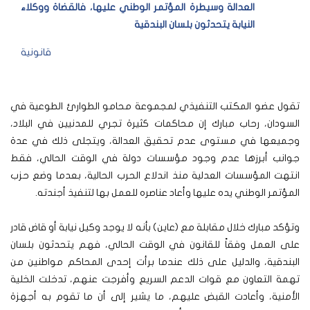
العدالة وسيطرة المؤتمر الوطني عليها، فالقضاة ووكلاء
النيابة يتحدثون بلسان البندقية
قانونية
تقول عضو المكتب التنفيذي لمجموعة محامو الطوارئ الطوعية في
السودان، رحاب مبارك إن محاكمات كثيرة تجري للمدنيين في البلاد،
وجميعها في مستوى عدم تحقيق العدالة، ويتجلى ذلك في عدة
جوانب أبرزها عدم وجود مؤسسات دولة في الوقت الحالي، فقط
انتهت المؤسسات العدلية منذ اندلاع الحرب الحالية، بعدما وضع حزب
المؤتمر الوطني يده عليها وأعاد عناصره للعمل بها لتنفيذ أجندته.
وتؤكد مبارك خلال مقابلة مع (عاين) بأنه لا يوجد وكيل نيابة أو قاض قادر
على العمل وفقاً للقانون في الوقت الحالي، فهم يتحدثون بلسان
البندقية، والدليل على ذلك عندما برأت إحدى المحاكم مواطنين من
تهمة التعاون مع قوات الدعم السريع وأفرجت عنهم، تدخلت الخلية
الأمنية، وأعادت القبض عليهم، ما يشير إلى أن ما تقوم به أجهزة