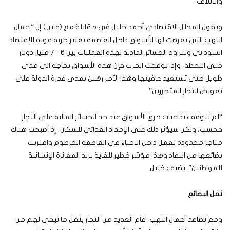
والاتلاف.
ويقول المحلل الاقتصادي أحمد خليل في مقابلة مع (عاين) إن “اعمال
النهب التي تعرضت لها الأسواق داخل العاصمة تعتبر ضربة قوية للاقتصاد
السوداني وتتراوح الخسائر المادية لهذه العمليات بين 6 – 7 مليار دولار
حتى اللحظة، وإذا توقفت الحرب فإن هذه الأسواق بحاجة الى مدى
طويل حتى تستعيد عافيتها وهذا الأمر رهين بمدى قدرة الدولة على
تعويض التجار المتضررين”.
“لم تتوقف تداعيات حرق الأسواق عند حد الخسائر المالية على التجار
فحسب، ولكن سيؤثر ذلك على الإمداد الغذائي للسكان، إذ أصبحت هناك
متاجر محدودة تعمل داخل الاحياء في العاصمة الخرطوم واقتربت
بضائعها من النفاد وهذا مؤشر خطير للغاية يزيد المعاناة الإنسانية
للمواطنين”. يضيف خليل.
نقل البضائع
ومع تصاعد أعمال النهب، قام العديد من التجار بنقل ما تبقى لهم من