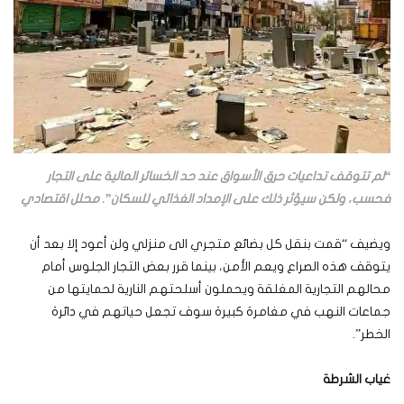
“لم تتوقف تداعيات حرق الأسواق عند حد الخسائر المالية على التجار
فحسب، ولكن سيؤثر ذلك على الإمداد الغذائي للسكان”. محلل اقتصادي
ويضيف “قمت بنقل كل بضائع متجري الى منزلي ولن أعود إلا بعد أن
يتوقف هذه الصراع ويعم الأمن، بينما قرر بعض التجار الجلوس أمام
محالهم التجارية المغلقة ويحملون أسلحتهم النارية لحمايتها من
جماعات النهب في مغامرة كبيرة سوف تجعل حياتهم في دائرة
الخطر”.
غياب الشرطة