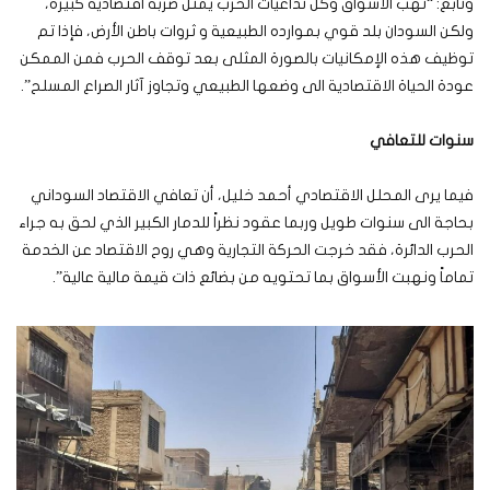
وتابع: “نهب الأسواق وكل تداعيات الحرب يمثل ضربة اقتصادية كبيرة،
ولكن السودان بلد قوي بموارده الطبيعية و ثروات باطن الأرض، فإذا تم
توظيف هذه الإمكانيات بالصورة المثلى بعد توقف الحرب فمن الممكن
عودة الحياة الاقتصادية الى وضعها الطبيعي وتجاوز آثار الصراع المسلح”.
سنوات للتعافي
فيما يرى المحلل الاقتصادي أحمد خليل، أن تعافي الاقتصاد السوداني
بحاجة الى سنوات طويل وربما عقود نظراً للدمار الكبير الذي لحق به جراء
الحرب الدائرة، فقد خرجت الحركة التجارية وهي روح الاقتصاد عن الخدمة
تماماً ونهبت الأسواق بما تحتويه من بضائع ذات قيمة مالية عالية”.