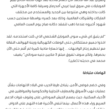
الموبايلات في سوق ليبيا غربي أمدرمان وسرقة كافة الأجهزة التي
كانت بداخله وهي متنوعة بين الجديد والمستخدم من مختلف
الماركات والشركات العالمية، وذلك بعد كسره بواسطة مسلحين حسب
شهود أخبروه عندما ذهب لتفقد دكانه صباح يوم السبت الماضي.
“لم يتبق لي شيء سوى الموبايل الشخصي الذي كنت استخدمه، لقد
اخذوا جميع ممتلكاتي حتى الوصلات الكهربائية وزينة الهواتف النقالة
مع تحطيم زجاج الواجهات… إنها خسارة مادية كبيرة لم أقم حتى الآن
بحصرها، ولكن سوف تفوق مبلغ 3 ملايين جنيه سوداني” يضيف
محمد في حديثه لـ(عاين).
اتهامات متبادلة
وفي خضم فوضى الأمن، يتبادل طرفا الحرب في البلاد الاتهامات بشأن
عمليات نهب الأسواق والمصارف التجارية والحكومية والمواطنين في
الأحياء السكنية، حيث يصمم الجيش السوداني على وقوف قوات الدعم
السريع وراء هذه الأعمال، بينما تنفي الأخيرة هذه التهم على الدوام،