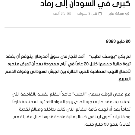
كبرى في السودان إلى رماد
شبكة عاين
قبل 3 سنوات
6.5 ألف
26 مايو 2023
لم يكن “يوسف الطيب” – أحد التجار في سوق أمدرمان، يتوقع أن يفقد
ثروة مالية جمعها خلال 20 عاماً في أيام معدودة بعد أن تعرض متجره
لأعمال النهب المصاحبة للحرب الدائرة بين الجيش السوداني وقوات الدعم
السريع.
مع مضي الوقت يسعى “الطيب” جاهداً ليقنع نفسه بالفاجعة التي
لحقت به، فقد صار متجره الخاص ببيع المواد الغذائية المختلفة فارغاً
تماماً بعد أن نُهبت كافة البضائع التي كانت بداخله ومبالغ نقدية
ومقتنيات أخرى ليتلقى خسائر مالية فادحة قدرها خلال مقابلة مع
(عاين) بنحو 50 مليار جنيه.