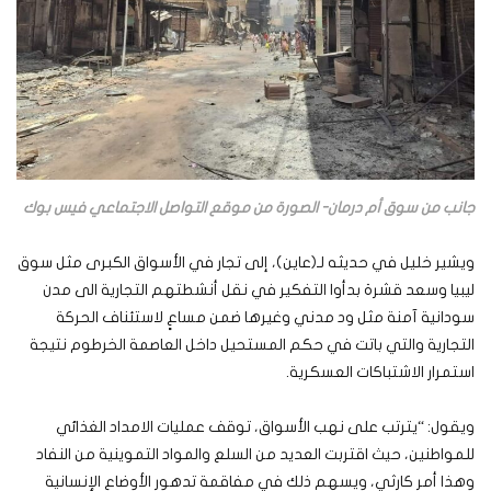
جانب من سوق أم درمان- الصورة من موقع التواصل الاجتماعي فيس بوك
ويشير خليل في حديثه لـ(عاين)، إلى تجار في الأسواق الكبرى مثل سوق
ليبيا وسعد قشرة بدأوا التفكير في نقل أنشطتهم التجارية الى مدن
سودانية آمنة مثل ود مدني وغيرها ضمن مساعٍ لاستئناف الحركة
التجارية والتي باتت في حكم المستحيل داخل العاصمة الخرطوم نتيجة
استمرار الاشتباكات العسكرية.
ويقول: “يترتب على نهب الأسواق، توقف عمليات الامداد الغذائي
للمواطنين، حيث اقتربت العديد من السلع والمواد التموينية من النفاد
وهذا أمر كارثي، ويسهم ذلك في مفاقمة تدهور الأوضاع الإنسانية