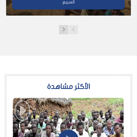
السريع
اﻷكثر مشاهدة