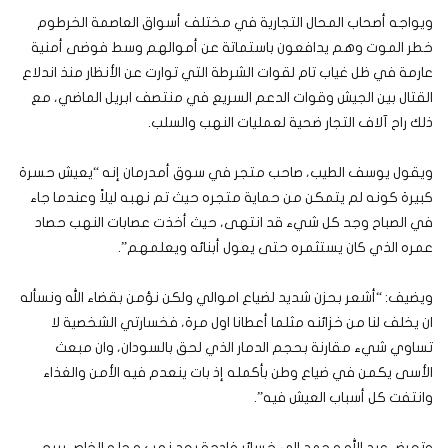
ويواجه أصحاب المحال التجارية في مختلف أسواق العاصمة الخرطوم
خطر الموت وهم يدافعون باستماتة عن أموالهم وسط فوضى أمنية
عارمة في ظل غياب تام لقوات الشرطة التي توارت عن الأنظار منذ اندلاع
القتال بين الجيش وقوات الدعم السريع في منتصف ابريل الماضي، مع
ذلك راح آلاف التجار ضحية لعمليات النهب والسلب.
ويقول يوسف الطيب، صاحب متجر في سوق أمدرمان إنه “يعيش حسرة
كبيرة كونه لم يتمكن من حماية متجره حيث تم نهبه ليلاً وعندما جاء
في الصباح وجد كل شيء قد انتهى، حيث أخذت عصابات النهب حصاد
عمره الذي كان يستثمره حتى يعول أبنائه ويعلمهم”.
ويضيف: “أشعر بحزن شديد لضياع اموالي ولكن نؤمن بقضاء الله ونسأله
ان يخلف لنا من خزائنه مثلما أعطانا اول مرة، فخسارتي الشخصية لا
تساوي شيء مقارنة بحجم الدمار الذي لحق بالسودان، وان مبعث
الأسى يكمن في ضياع وطن بأكمله إذ بات ينعدم فيه الأمن والغذاء
وانتفت كل أسباب العيش فيه”.
وتعرض عبد الله محمد الى خسائر فادحة بعد نهب محله الخاص ببيع