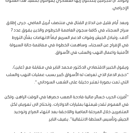
وتؤكد أن مجرمين ينتحلون زيها العسكري يقومون بتنفيذ هذا السلوك
الإجرامي.
وبعد أيام قليل من اندلاع القتال في منتصف أبريل الماضي، جرى إطلاق
سراح السجناء في كافة سجون العاصمة الخرطوم والذين يفوق عدد 7
آلاف، وتبادل الجيش وقوات الدعم السريع ايضاً الاتهامات بشأن التورط
في الإفراج عن السجناء، وساهمت الخطوة في مفاقمة حالة السيولة
الأمنية واعمال النهب والسلب في الأسواق.
ويقول الخبير الاقتصادي الدكتور محمد الناير في مقابلة مع (عاين)،
“حجم الدمار الذي تعرضت له الأسواق كبير بسبب عمليات النهب والسلب
التي تمت بصورة تعتبر دخيلة على الشعب السوداني “.
“أفرزت الحرب خسائر مالية فادحة الصعب حصرها في الوقت الراهن، ولكن
في العموم تقدر قيمتها بمليارات الدولارات، وتحتاج الى تعويض لكل
المتضررين خلال المرحلة الماضية واللاحقة بعد انتهاء الصراع وتوحيد
الجيش وتأسيس السلطة الانتقالية”. يضيف الناير.