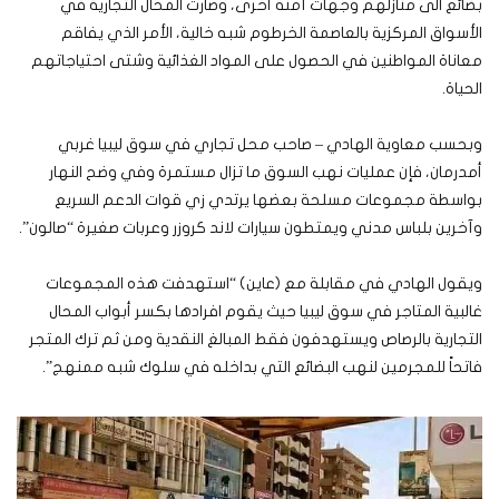
بضائع الى منازلهم وجهات آمنة أخرى، وصارت المحال التجارية في
الأسواق المركزية بالعاصمة الخرطوم شبه خالية، الأمر الذي يفاقم
معاناة المواطنين في الحصول على المواد الغذائية وشتى احتياجاتهم
الحياة.
وبحسب معاوية الهادي – صاحب محل تجاري في سوق ليبيا غربي
أمدرمان، فإن عمليات نهب السوق ما تزال مستمرة وفي وضح النهار
بواسطة مجموعات مسلحة بعضها يرتدي زي قوات الدعم السريع
وآخرين بلباس مدني ويمتطون سيارات لاند كروزر وعربات صغيرة “صالون”.
ويقول الهادي في مقابلة مع (عاين) “استهدفت هذه المجموعات
غالبية المتاجر في سوق ليبيا حيث يقوم افرادها بكسر أبواب المحال
التجارية بالرصاص ويستهدفون فقط المبالغ النقدية ومن ثم ترك المتجر
فاتحاً للمجرمين لنهب البضائع التي بداخله في سلوك شبه ممنهج”.