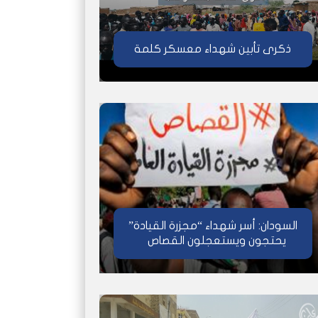
ذكرى تأبين شهداء معسكر كلمة
السودان: أسر شهداء “مجزرة القيادة”
يحتجون ويستعجلون القصاص