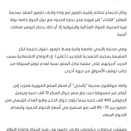
وكان اجتماع لحاكم إقليم دارفور مع ولاة ولايات دارفور انعقد بمدينة
الفاشر “الثلاثاء” اقر ضرورة فتح تجارة الحدود مع دول الجوار خاصة دولة
ليبيا لاستيراد المواد الغذائية والبترولية إلا أن ذلك يحتاج لتوفير ضمانات
أمنية.
وفي مدينة زالنجي عاصمة ولاية وسط دارفور، تقول حليمة ابكر
المقيمة بمخيم الحميدية للنازحين لـ(عاين)، إن الاوضاع الاقتصادية بسبب
الحرب أجبرتهم على عملية تبادل السلع نسبة لعدم توفر السيولة من
جانب توقف الأسواق من جهة أخرى.
وافاد مواطنون بمدينة “زالنجي” أن اسعار السلع الضرورية قفزت إلى
أرقام غير مسبوقة حيث بلغ سعر جوال السكر 10 الف جنيه وبرميل
الجازولين 400 الف جنيه بينما تراوح جوال الدخن وهو الغذاء الرئيسي في
دارفور بين 70- 60 الف مع استقرار في أسعار اللحوم الحمراء وانعدام
اللحوم البيضاء.
وفشلت محاولات حكومات ولايات دارفور في فتح البنوك واعادة النظام