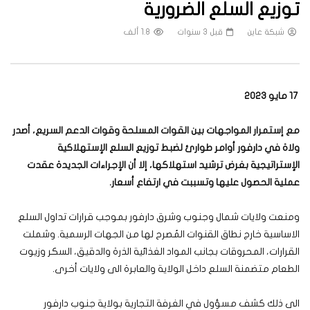
توزيع السلع الضرورية
شبكة عاين
قبل 3 سنوات
1.8 ألف
17 مايو 2023
مع إستمرار المواجهات بين القوات المسلحة وقوات الدعم السريع، أصدر
ولاة في دارفور أوامر طوارئ لضبط توزيع السلع الإستهلاكية
الإستراتيجية بغرض ترشيد استهلاكها، إلا أن الإجراءات الجديدة عقدت
عملية الحصول عليها وتسببت في ارتفاع أسعار.
ومنعت ولايات شمال وجنوب وشرق دارفور بموجب قرارات تداول السلع
الاساسية خارج نطاق القنوات المُصرح لها من الجهات الرسمية. وشملت
القرارات، المحروقات بجانب المواد الغذائية الذرة والدقيق، السكر وزيوت
الطعام متضمنة السلع داخل الولاية والعابرة الى ولايات أخرى.
الى ذلك كشف مسؤول في الغرفة التجارية بولاية جنوب دارفور