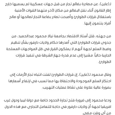
لـ(عاين)، عن مصادرة بضائع تجار من قبل جهات عسكرية لم يسميها خارج
إطار القانون أثناء نقل البضائع من مكان لآخر متهما القوات الأمنية
باستغلاال قرارات الطوارئ وأصبحت تصادر بضاعة التجار لصالحها أو صالح
أفراد ينتمون إليها.
من جهته، قلل أستاذ الاقتصاد بجامعة نيالا محمود عبدالحميد، من
جدوى قرارات الطوارئ التي أصدرها حكام ولايات دارفور بشأن تنظيم
وضبط السلع لجهة أنهم لا يملكون القرار في ظل المواجهات المسلحة
الجارية حالياً. مشيرا إلى عدم قدرة جهاز الشرطة في تنفيذ قرارات
الطوارئ.
وقال محمود لـ(عاين)، إن قرارات الطوارئ لفتت انتباه تجار الأزمات إلى
احتكار السلع الموجودة والاحتفاظ بها مما تسبب في ارتفاع أسعارها
بصورة عالية علاوة على نشاط عمليات التهريب.
ودعا محمود إلى ضرورة فتح تجارة الحدود خاصة مع دولة ليبيا ودول غرب
افريقيا لجهة أن ولايات دارفور في حاجة للتعامل التجاري مع هذه الدول
من أي وقت مضى.