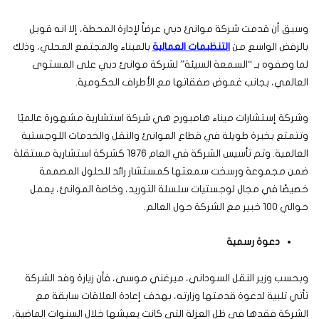
وسبق أن قدمت شركة موانئ دبي عرضاً لإدارة المحطة، إلا انه قوبل
بالرفض الواسع من
التنظيمات العمالية
بالميناء والمجتمع المحلي، وذلك
لما وصفوه بـ “السمعة السيئة” لشركة موانئ دبي على المستوى
العالمي، بجانب غموض صفقاتها مع الأطراف الحكومية.
وشركة إستشارات ميناء هامبورج هي شركة استشارية مشهورة عالميًا
وتتمتع بخبرة طويلة في قطاع الموانئ والنقل والخدمات اللوجستية
العالمية. وتم تأسيس الشركة في العام 1976 كشركة استشارية مستقلة
ضمن مجموعة ورسخت سمعتها كمستشار رائد للحلول المصممة
خصيصًا في مجال لوجستيات سلسلة التوريد، وخاصة الموانئ، يعمل
حوالي 100 خبير مع الشركة حول العالم.
دعوة رسمية
وبحسب وزير النقل السوداني، ميرغني موسى، فأن زيارة وفد الشركة
تأتي تلبية لدعوة قدمتها وزارته، بهدف إعادة العلاقات سابقة مع
الشركة فقدها في ظل العزلة التي كانت يعيشها خلال السنوات الماضية،