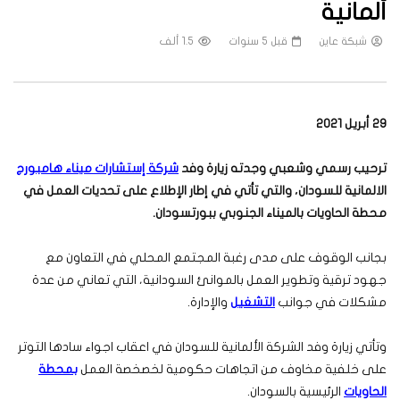
ألمانية
شبكة عاين
قبل 5 سنوات
1.5 ألف
29 أبريل 2021
ترحيب رسمي وشعبي وجدته زيارة وفد
شركة إستشارات ميناء هامبورج
الالمانية للسودان، والتي تأتي في إطار الإطلاع على تحديات العمل في
محطة الحاويات بالميناء الجنوبي ببورتسودان.
بجانب الوقوف على مدى رغبة المجتمع المحلي في التعاون مع
جهود ترقية وتطوير العمل بالموانئ السودانية، التي تعاني من عدة
مشكلات في جوانب
التشغيل
والإدارة.
وتأتي زيارة وفد الشركة الألمانية للسودان في اعقاب اجواء سادها التوتر
على خلفية مخاوف من اتجاهات حكومية لخصخصة العمل
بمحطة
الحاويات
الرئيسية بالسودان.