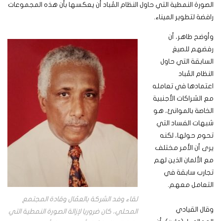
الصورة النمطية التي حاول النظام المُباد أن يعكسها بأن هذه المجموعات
رافضة لتطوير الميناء.
وأوضح طاهر، أن
رفضهم للصيغ
السابقة التي حاول
النظام المُباد
اعتمادها في تعامله
مع الشراكات الأجنبية
الخاصة بالموانئ، هو
شبهات الفساد التي
تحوم حولها، لكنه
يرى أن الأمر مختلف
مع الألمان الذين لهم
تجارب سابقة في
التعامل معهم.
لقاء وفد الشركة بالعمّال وقادة المجتمع
وقال القيادي
المحلي، كان ضروريا لإزالة الصورة النمطية التي