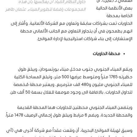
العمالي لـ (عاين)، أن
حاول النظام المُباد أن يعكسها بأن هذه
بعض الأنظمة الحالية
المجموعات رافضة لتطوير الميناء. عثمان طاهر
الخاصة بمحطة
الحاويات تمت بشراكات سابقة وتعاون مع الشركة الألمانية، وأشار إلى
انهم يطمحون في أن يتجاوز التعاون مع الجانب الألماني محطة
الإستشارات إلى بناء شراكات استراتيجية لإدارة الموانئ.
محطة الحاويات
ويقع الميناء الجنوبي جنوب مدخل ميناء بورتسودان، ويبلغ طول
حظيرته 1765 متراً ومتوسط عرضها 500 متر، وتبلغ المساحة الكلية
للميناء الجنوبي مليون و480 الف مترمربع، ويعتبر محطة مُخصصة
لتداول الحاويات، بالاضافة الى وجود صومعة للغلال بسعة 50 ألف طن.
ويتضمن الميناء الجنوبي محطتين للحاويات هما المحطة القديمة
والمحطة الجديدة، ويضم 6 مرابط ويبلغ طول إجمالي الرصيف 1478 متراً.
وسبق لهيئة الموانئ البحرية، أن وقعت عقداً مع شركة أخرى هي (آي