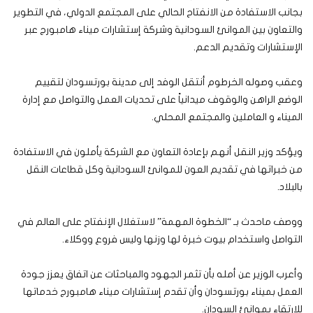
بجانب الاستفادة من الانفتاح الحالي على المجتمع الدولي، في التطوير
والتعاون بين الموانئ السودانية وشركة إستشارات ميناء هامبورج عبر
الإستشارات وتقديم الدعم.
وعقب وصوله الخرطوم أنتقل الوفد إلى مدينة بورتسودان لتقييم
الوضع الراهن والوقوف ميدانياً على تحديات العمل والتواصل مع إدارة
الميناء و العاملين والمجتمع المحلي.
ويؤكد وزير النقل أنهم بإعادة التعاون مع الشركة يأملون في الاستفادة
من خبراتها في تقديم العون للموانئ السودانية وكل قطاعات النقل
بالبلاد.
ووصف ماحدث بـ “الخطوة المهمة” لاستغلال الإنفتاح على العالم في
التواصل واستخدام بيوت خبرة لها وزنها وليس فروع ووكلاء.
وأعرب الوزير عن أمله بأن تثمر الجهود والمباحثات عن اتفاق يعزز جودة
العمل بميناء بورتسودان وأن تقدم إستشارات ميناء هامبورج خدماتها
للارتقاء بموانئ السودان.