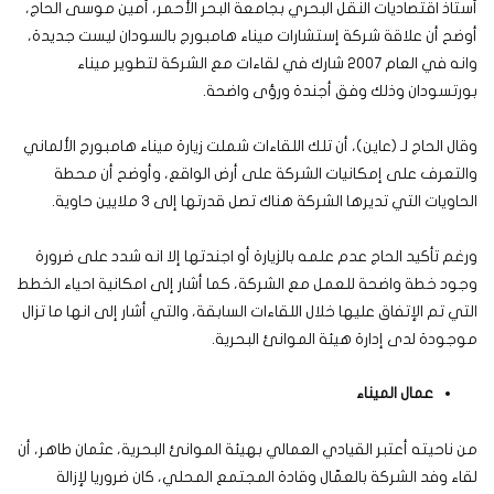
أستاذ اقتصاديات النقل البحري بجامعة البحر الأحمر، أمين موسى الحاج،
أوضح أن علاقة شركة إستشارات ميناء هامبورج بالسودان ليست جديدة،
وانه في العام 2007 شارك في لقاءات مع الشركة لتطوير ميناء
بورتسودان وذلك وفق أجندة ورؤى واضحة.
وقال الحاج لـ (عاين)، أن تلك اللقاءات شملت زيارة ميناء هامبورج الألماني
والتعرف على إمكانيات الشركة على أرض الواقع، وأوضح أن محطة
الحاويات التي تديرها الشركة هناك تصل قدرتها إلى 3 ملايين حاوية.
ورغم تأكيد الحاج عدم علمه بالزيارة أو اجندتها إلا انه شدد على ضرورة
وجود خطة واضحة للعمل مع الشركة، كما أشار إلى امكانية احياء الخطط
التي تم الإتفاق عليها خلال اللقاءات السابقة، والتي أشار إلى انها ما تزال
موجودة لدى إدارة هيئة الموانئ البحرية.
عمال الميناء
من ناحيته أعتبر القيادي العمالي بهيئة الموانئ البحرية، عثمان طاهر، أن
لقاء وفد الشركة بالعمّال وقادة المجتمع المحلي، كان ضروريا لإزالة