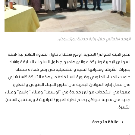
الوفد الالماني خلال زيارة مدينة بورتسودان
مدير هيئة الموانئ البحرية، اونور سلطان، تناول التعاون القائم بين هيئة
الموانئ البحرية وشركة موانئ هامبورج طول السنوات السابقة واشاد
بخبرات الشركه وقدراتها الفنية والتشغيلية في رفع كفاءة محطة
حاويات الميناء الجنوبي وضرورة الاستفادة من هذه الشركة كاستشاري
في مجال إدارة الموانئ البحرية في تطوير الميناء الجنوبي والتعاون
معها في استحداث موانئ جديدة في “اوسيف” وميناء “واسع” وميناء
جديد في مدينة سواكن يخدم تجارة العبور (الترانزيت)، ويستقبل السفن
الكبيرة.
علاقة متجددة