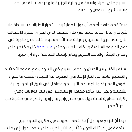
السريع على أجزاء واسعة من ولاية الجزيرة وتهديدها بالتقدم نحو
ولايات شرق السودان وشماله.
ويعتقد مجاهد أحمد، أن دول الجوار تريد استمرار الجنرالات بالسلطة ولا
تثق في بديل جديد خاصة في ظل الضعف الذي اعترى الفترة الانتقالية
التي صعد فيها المدنيون بقيادة عبد الله حمدوك لذلك هي عاجزة في
دفع الجهود السلمية وإيقاف الحرب وحتى
منبر جدة
كان مقتصر على
وفدي الجيش والدعم السريع وقام بإقصاء المدنيين دون أي مبرر.
يستمر القتال بين الجيش والدعم السريع في السودان مع صعود التحشيد
والتسليح خاصة من التيار الإسلامي المقرب من الجيش -حسب ما تقول
القوى المدنية- وتراجع هذا التيار نحو معاقل في شرق البلاد والولاية
الشمالية ونهر النيل كآخر معاقل الإسلاميين في تلك الولايات وهي
ولايات مجاورة لثلاثة دول هي مصر وإثيوبيا وإرتريا وتقع على مقربة من
البحر الأحمر.
وبما أن النزوح هو أول أزمة تتصدر الحروب فإن ملايين السودانيين
سيتدفقون إلى تلك الدول كتأثير مباشر للحرب على هذه الدول إلى جانب