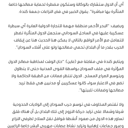
أي أن الدول ستشارك بالوكالة وستكون مضطرة لحماية مصالحها خاصة
المتأثرة بها مباشرة”. يقول الخبير في فض النزاعات جمعة كندة.
ويضيف: “البحر الأحمر منطقة مهمة للتجارة الدولية العابرة أي سيطرة
عسكرية عليها في الساحل السوداني ستجعل الدول المتأثرة تضطر
للتعامل مع الأمر الواقع بالتالي لا يمكن هنا الحديث هنا عن إيقاف
الحرب بقدر ما أن البلدان تحمي مصالحها ولو على أشلاء السودان”.
ويتابع كندة في مقابلة مع (عاين): “حان الوقت لمخاطبة مصالح الدول
المؤثرة في ملف السودان بواسطة القوى المدنية حتى لا يتطاول
ويتوسع الصراع المسلح.. الدول تنتظر ضمانات من الطبقة الحاكمة ولا
تضع في الاعتبار سواء كانوا عسكريين أو مدنيين هي فقط تريد
مصالحها وضمانات تلبيتها”.
ولا تقتصر المخاوف في توسع حرب السودان إلى الولايات الحدودية
شرقا وشمالا على تزايد حركة النزوح إلى تلك البلدان بل أن هناك قلق
تساور هذه الدول من صعود أنشطة قوافل نقل السلاح لطرفي النزاع
وعبور جماعات إرهابية وتزايد نشاط عصابات مهربي البشر خاصة الراغبين