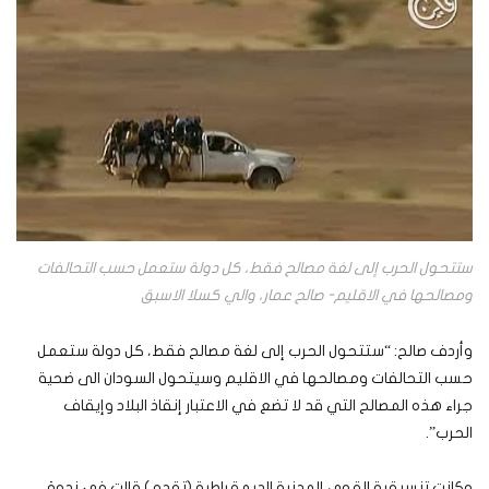
ستتحول الحرب إلى لغة مصالح فقط، كل دولة ستعمل حسب التحالفات
ومصالحها في الاقليم- صالح عمار، والي كسلا الاسبق
وأردف صالح: “ستتحول الحرب إلى لغة مصالح فقط، كل دولة ستعمل
حسب التحالفات ومصالحها في الاقليم وسيتحول السودان الى ضحية
جراء هذه المصالح التي قد لا تضع في الاعتبار إنقاذ البلاد وإيقاف
الحرب”.
وكانت تنسيقية القوى المدنية الديمقراطية (تقدم) قالت في ندوة