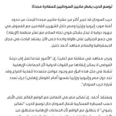
توسع الحرب يضطر ملايين السودانيين للمغادرة مجددًا
حرب السودان قد تجبر أكثر من عشرة ملايين مجددا للبحث عن حدود
آمنة صوب إثيوبيا وإرتريا ومصر خلال الشهرين القادمين مع الغموض في
جهود دولية لا تبذل بشكل قوي تجاه السلام مع تعثر منظمة (الإيقاد)
في جمع الجنرالين على طاولة واحدة حتى الآن. يعتقد الباحث في مجال
الديمقراطية والسلام مجاهد أحمد خليل.
ويرى مجاهد في مقابلة مع (عاين)، إن “الأمور عندما تصل إلى درجة
الفوضى لا يمكن إنقاذها عبر القوات الدولية لأن الجماعات الإرهابية
تنشط في مثل هذه البؤر مع وجود عوامل متعددة لتغذية الصراع وقد
تجد دول مصر وإثيوبيا وإرتريا نفسها أمام (طوفان إرهابي) جراء تمدد
شرارة حرب السودان”.
ويعتقد أحمد، إن تفكير مصر في التعامل مع الوضع القائم على الأرض
حسب السيطرة العسكرية شمال السودان حال توسع الحرب “تفكير
رغبوي” لا يتطابق مع الواقع لأن الجماعات الإرهابية ستنطلق من