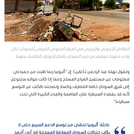
النظامان الإثيوبي والإريتري في الجوار الجنوبي الشرقي للسودان، لكل
واحد منهما موقف من حرب السودان بالنظر للتوترات القائمة بينهما
وتقول نهلة عبد الرحمن لـ(عاين): إن “أثيوبيا ربما طلبت من حميدتي
معلومات عن مستقبل الصراع المسلح وعما إذا كانت قواته ستتوغل
إلى شرق السودان خاصة القضارف وكسلا ونصحته بالكف عن التوسع
لأنه قد يفقده السيطرة على العاصمة والمدن الكبيرة التي تحت
سيطرته”.
باحثة: أثيوبيا تخشى من توسع الدعم السريع حتى لا
يؤلب جنرالات السودان المعارضة المسلحة ضد آبي أحمد