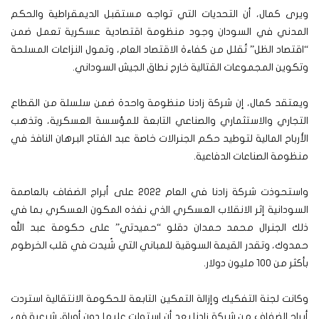
ويرى كمال، أن التحديات التي تواجه مستقبل الديمقراطية والحكم
المدني في السودان وجود منظومة اقتصادية عسكرية تعمل ضمن
“اقتصاد الظل” تُقلل من كفاءة الاقتصاد العام، وتمول النزاعات المسلحة
وتكوين المجموعات القتالية خارج نطاق الجيش السوداني.
ويعتقد كمال، إن شركة زادنا منظومة واحدة ضمن سلسلة من القطاع
التجاري والاستثماري والصناعي التابعة للمؤسسة العسكرية، وتذهب
الأرباح المالية لتوطيد حكم الجنرالات خاصة عبد الفتاح البرهان النافذ في
منظومة الصناعات الدفاعية.
واستحوذت شركة زادنا في العام 2022 على أبراج الضفاف بالعاصمة
السودانية إثر الانقلاب العسكري الذي نفذه المكون العسكري بما في
ذلك الجنرال محمد حمدان دقلو “حميدتي” على حكومة عبد الله
حمدوك، وتقدر القيمة السوقية للمباني التي شُيدت في قلب الخرطوم
بأكثر من 100 مليون دولار.
وكانت لجنة التفكيك وإزالة التمكين التابعة للحكومة الانتقالية استردت
أبراج الضفاف من شركة زادنا بعد أن استولت عليها دون أوراق شرعية في