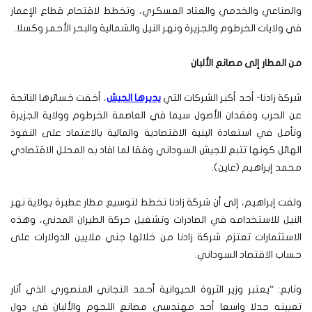
والصناعي والخدمي والعتاد العسكري، وتخطط لاقتحام قطاع الإعمار
في ولايات الخرطوم والجزيرة ونهر النيل والشمالية والبحر الأحمر وكسلا.
من المطار إلى مصانع الألبان
شركة زادنا- أحد أكبر الشركات التي
يديرها الجيش
، أخفت خسائرها الناتجة
عن الحرب وفقدان الأصول سيما في العاصمة الخرطوم وولاية الجزيرة
وتأمل في استعادة البنية الاقتصادية والمالية بالاعتماد على النفوذ
الهائل كونها تتبع للجيش السوداني وفقا لما افاد به المحلل الاقتصادي
محمد إبراهيم (عاين).
ولفت إبراهيم، إلى أن شركة زادنا تخطط لتوسيع مطار عطبرة بولاية نهر
النيل للاستخدامه في الصادرات وتشغيل حركة الطيران المدني، وهذه
الاستثمارات تعتزم شركة زادنا من خلالها جني ملايين الدولارات على
حساب الاقتصاد السوداني.
وتابع: “يعتبر وزير الثروة الحيوانية أحمد التجاني المنصوري الذي أثار
تعيينه جدلا واسعا أحد مهندسي مصانع اللحوم والألبان في دول