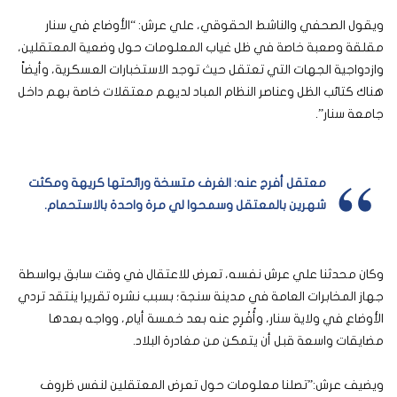
ويقول الصحفي والناشط الحقوقي، علي عرش: “الأوضاع في سنار
مقلقة وصعبة خاصة في ظل غياب المعلومات حول وضعية المعتقلين،
وازدواجية الجهات التي تعتقل حيث توجد الاستخبارات العسكرية، وأيضاً
هناك كتائب الظل وعناصر النظام المباد لديهم معتقلات خاصة بهم داخل
جامعة سنار”.
معتقل أفرج عنه: الغرف متسخة ورائحتها كريهة ومكثت
شهرين بالمعتقل وسمحوا لي مرة واحدة بالاستحمام.
وكان محدثنا علي عرش نفسه، تعرض للاعتقال في وقت سابق بواسطة
جهاز المخابرات العامة في مدينة سنجة؛ بسبب نشره تقريرا ينتقد تردي
الأوضاع في ولاية سنار، وأُفْرِج عنه بعد خمسة أيام، وواجه بعدها
مضايقات واسعة قبل أن يتمكن من مغادرة البلاد.
ويضيف عرش:”تصلنا معلومات حول تعرض المعتقلين لنفس ظروف