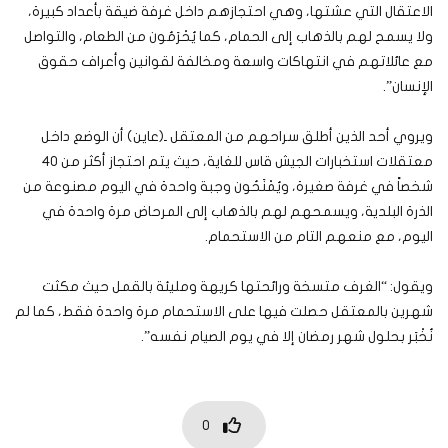
الاعتقال التي عشتها، وهي احتجازهم داخل غرفة ضيقة بأعداد كبيرة،
ولا يسمح لهم بالذهاب إلى الحمام، كما يُحْرَمُون من الطعام، والتواصل
مع عائلاتهم في انتهاكات واسعة ومخالفة لقوانين وأعراف حقوق
الإنسان”.
ويروي أحد الذين أطلق سراحهم من المعتقل ـ(عاين) أن الوضع داخل
معتقلات استخبارات الجيش قاس للغاية، حيث يتم احتجاز أكثر من 40
شخصاً في غرفة صغيرة، ويُمْنَحُون وجبة واحدة في اليوم مصنوعة من
الذرة البلدية، ويسمحهم لهم بالذهاب إلى المرحاض مرة واحدة في
اليوم، مع منعهم التام من الاستحمام.
ويقول: “الغرف متسخة ورائحتها كريهة ومليئة بالقمل حيث مكثت
شهرين بالمعتقل حصلت فيها على الاستحمام مرة واحدة فقط، كما لم
نُخْبَر بحلول شهر رمضان إلا في يوم الصيام نفسه”.
0