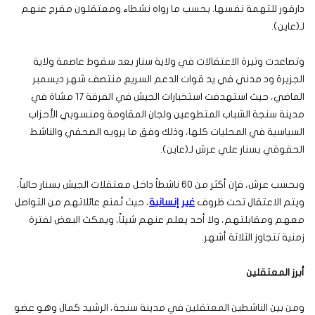
دارفور للتهمة نفسها. بحسب ما رواه نشطاء ومعتقلون مفرج عنهم
لـ(عاين).
وتصاعدت وتيرة الاعتقالات في ولاية سنار بعد سقوط عاصمة ولاية
الجزيرة ود مدني في يد قوات الدعم السريع منتصف شهر ديسمبر
الماضي، حيث استهدفت استخبارات الجيش في الفرقة 17 مشاة في
مدينة سنجة الشباب المتطوعين ولجان المقاومة ومنسوبي الأحزاب
السياسية في المحليات كلها، وذلك وفق ما يرويه الصحفي والناشط
الحقوقي بسنار علي عرش لـ(عاين).
وبحسب عرش، فإن أكثر من 60 ناشطاً داخل معتقلات الجيش بسنار حالياً،
ويتم الاعتقال تحت ظروف
غير إنسانية
، حيث تُمنع عائلاتهم من التواصل
معهم ومقابلتهم، ولا أحد يعلم عنهم شيئاً، ويمكث البعض لفترة
زمنية تتجاوز الثلاثة أشهر.
أبرز المعتقلين
ومن بين الناشطين المعتقلين في مدينة سنجة، الرشيد كمال وهو عضو