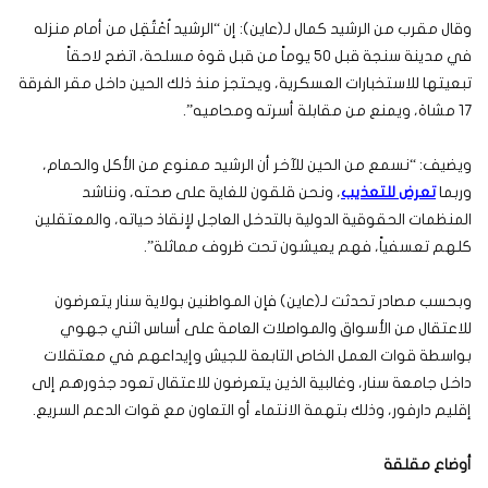
وقال مقرب من الرشيد كمال لـ(عاين): إن “الرشيد اُعْتُقِل من أمام منزله
في مدينة سنجة قبل 50 يوماً من قبل قوة مسلحة، اتضح لاحقاً
تبعيتها للاستخبارات العسكرية، ويحتجز منذ ذلك الحين داخل مقر الفرقة
17 مشاة، ويمنع من مقابلة أسرته ومحاميه”.
ويضيف: “نسمع من الحين للآخر أن الرشيد ممنوع من الأكل والحمام،
وربما
تعرض للتعذيب
، ونحن قلقون للغاية على صحته، ونناشد
المنظمات الحقوقية الدولية بالتدخل العاجل لإنقاذ حياته، والمعتقلين
كلهم تعسفياً، فهم يعيشون تحت ظروف مماثلة”.
وبحسب مصادر تحدثت لـ(عاين) فإن المواطنين بولاية سنار يتعرضون
للاعتقال من الأسواق والمواصلات العامة على أساس اثني جهوي
بواسطة قوات العمل الخاص التابعة للجيش وإيداعهم في معتقلات
داخل جامعة سنار، وغالبية الذين يتعرضون للاعتقال تعود جذورهم إلى
إقليم دارفور، وذلك بتهمة الانتماء أو التعاون مع قوات الدعم السريع.
أوضاع مقلقة