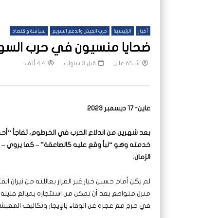
أخبار
الرئيسية
حرب الجيش والدعم السريع
سياسة وإقتصاد
ضحايا منسيون في حرب السو
شبكة عاين
قبل 3 سنوات
4.4 ألف
عاين- 17 ديسمبر 2023
بعد شهرين من اندلاع الحرب في الخرطوم، تفاجأ “أ
خدمته وهو “نبأ وقع عليه كالصاعقة” – كما يروي – نظ
الزمان
.
لم يكن أمام حسين خيار غير الفرار بعائلته من نيران ا
منزل متواضع بعد أن تمكن من استئجاره بمبالغ قليلة
في حرج مع عجزه عن الوفاء بالإيجار وتكاليف المعيش