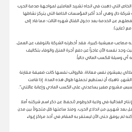
 الخاص التي ذهبت في اتجاه تشريد العاملين لمواجهة صدمة الحرب
ت شركة دال وهي أحد أكبر المؤسسات الخاصة التي يتركز نشاطها
صلهم عن الخدمة بعد دخول القتال شهره الثالث؛ مما قاد إلى
ع (عاين).
ه مصاعب معيشية كبيرة، فقد أخطرته الشركة بالتوقف عن العمل،
حقات طوال 5 أشهر ماضية، حيث وجد نفسه الآن عاجزاً عن دفع أجرة المنزل والوفاء بتكاليف
 أي وسيلة للكسب المالي حالياً.
زملائي يعيشون نفس معاناة، فالرواتب نفسها كانت ضعيفة مقارنة
 الشهر، ناهيك أن نستطيع تحملها طوال هذه المدة. إذا قامت
يس مشروع صغير يساعدني على الكسب المادي وإعانة عائلتي”.
تاج الغذائية في ولاية الخرطوم (تحفظ عن ذكر اسم شركته أملا
مل بعد شهرين من اندلاع الحرب، ومنذ ساعتها ظل متجولاً بين مدن
لكنه لم يوفق حتى الآن ليستقر به المقام في أحد مراكز إيواء