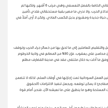
ويقول عبد الله لـ(عاين): “وعدت الشركة بدفع مستحقاتي الخاصة بالفصل التعسفي وهي مرتب 6 أشهر، ولكنها لم
اندلاع الحرب، ولا ندري ما مصير بقية مستحقاتي فلدي تأمين
حياة جديدة ومشروع بديل للكسب المادي، ولكن لا أرى أملاً في
 والتقليص للعاملين إلى ما لحق بها من خسائر جراء الحرب وتوقف
أنشطتها، وبحسب وزيرة الصناعة المكلفة في السودان محاسن علي يعقوب، فإن 90% من المصانع في ولاية الخرطوم
ذلك وفق ما أدلت به خلال ملتقى عقد في مدينة القضارف مطلع
ن العمل السودانية تمت إجازتها في أوقات السلم، لذلك لا تتضمن
فاجئ لا يمكن توقعه، ويجعل تنفيذ الالتزامات (الحقوق
ت المسلحة وهو ما ينطبق على ما نعيشه الآن، فنحن أمام قوة
 نزحوا ولا يستطيعون أداء وجباتهم، بينما يمنع تدمير المنشأة