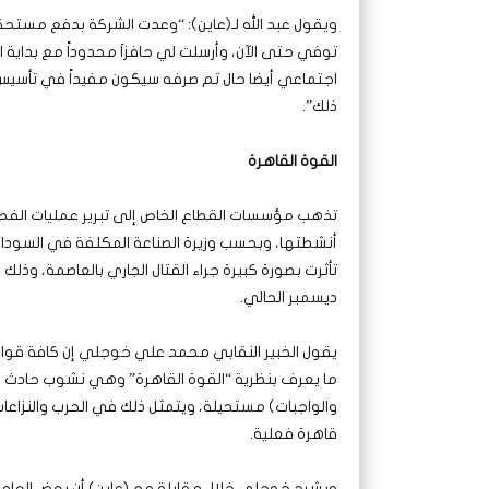
توفي حتى الآن، وأرسلت لي حافزاَ محدوداً مع بداية 
اجتماعي أيضا حال تم صرفه سيكون مفيداً في تأسيس 
ذلك”.
القوة القاهرة
تذهب مؤسسات القطاع الخاص إلى تبرير عمليات الفصل
تأثرت بصورة كبيرة جراء القتال الجاري بالعاصمة، و
ديسمبر الحالي.
يقول الخبير النقابي محمد علي خوجلي إن كافة قواني
ما يعرف بنظرية “القوة القاهرة” وهي نشوب حادث م
والواجبات) مستحيلة، ويتمثل ذلك في الحرب والنزاعا
قاهرة فعلية.
ويشرح خوجلي خلال مقابلة مع (عاين) أن بعض العاملين