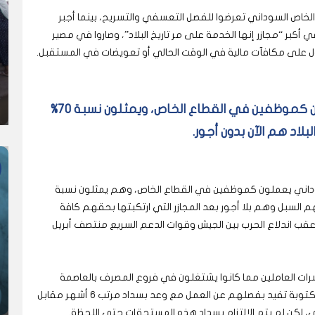
خاص السوداني تعرضوا للفصل التعسفي والتسريح، بينما أجبر
بر “مجازر إنها الخدمة على مر تاريخ البلاد”، وصاروا في مصير
 على مكافآت مالية في الوقت الحالي أو تعويضات في المستقبل.
حوالي 6 ملايين سوداني يعملون كموظفين في القطاع الخاص، ويمثلون نسبة 70%
لاد هم الآن بدون أجور.
ير رسمية، فإن حوالي 6 ملايين سوداني يعملون كموظفين في القطاع الخاص، وهم يمثلون نسبة
م السبل وهم بلا أجور بعد المجازر التي ارتكبتها بحقهم كافة
قب اندلاع الحرب بين الجيش وقوات الدعم السريع منتصف أبريل
رات العاملين مما كانوا يشتغلون في فروع المصرف بالعاصمة
الخرطوم وإقليمي دارفور وكردفان تسلموا خطابات مكتوبة تفيد بفصلهم عن العمل مع وعد بسداد مرتب 6 أشهر مقابل
 لكن لم يتم الالتزام بسداد هذه المستحقات حتى اللحظة.