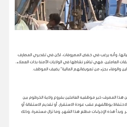
داعياتها، وأنه يرغب في خفض المصروفات، لكن في تقديري المصارف
قات العاملين، فهي تباشر نشاطها في الولايات الآمنة بذات العملاء،
ولين والوفاء بجزء من تعويضاتهم المالية” يضيف الموظف.
هذا المصرف خير موظفيه العاملين بفروع ولاية الخرطوم بين
حتفاظ بوظائفهم عقب عودة الاستقرار، أو تقديم الاستقالة أو
ائياً عن الخدمة والحصول على مكافأة 6 أشهر. وبدأ هذه الإجراءات مطلع هذا الشهر، وما تزال مستمرة، وذلك