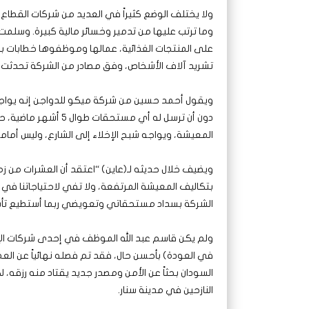
ولا يختلف الوضع كثيراً في العديد من شركات القطاع
وما ترتب عليها من تدمير وخسائر مالية كبيرة. وسلم
على المنتجات الغذائية، عمالها وموظفوها خطابات بف
تشريد آلاف الأشخاص، وفق مصادر من الشركة تحدثت م
ويقول أحمد حسين من شركة ميكو للدواجن إنه يواج
دون أن ترسل له أي مست
المعيشة، ويواجه شبح الإخلاء إلى الشارع، وليس أمامه
ويضيف خلال حديثه لـ(عاين) “اعتقد أن العشرات من 
بتكاليف المعيشة المرتفعة، ولا تفي لاحتياجاتنا في
الشركة بسداد مستحقاتي وتعويضي ربما أستطيع تأس
ولم يكن قاسم عبد الله الموظف في إحدى شركات الإن
في العودة) بأحسن حال، فقد تم فصله نهائياً عن الع
السودان بحثاً عن الأمن ومصدر جديد يقتاد منه رزقه، 
النازحين في مدينة سنار.